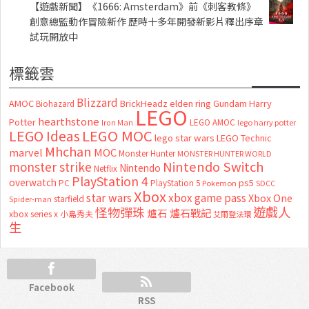
【遊戲新聞】《1666: Amsterdam》前《刺客教條》
創意總監動作冒險新作 歷時十多年開發新影片釋出序章
試玩開放中
標籤雲
Blizzard
AMOC
BrickHeadz
elden ring
Gundam
Harry
Biohazard
LEGO
hearthstone
Potter
LEGO AMOC
lego harry potter
Iron Man
LEGO MOC
LEGO Ideas
lego star wars
LEGO Technic
Mhchan
marvel
MOC
Monster Hunter
MONSTER HUNTER WORLD
Nintendo Switch
monster strike
Nintendo
Netflix
PlayStation 4
overwatch
ps5
PC
PlayStation 5
Pokemon
SDCC
Xbox
star wars
xbox game pass
Xbox One
starfield
Spider-man
怪物彈珠
遊戲人
爐石
爐石戰記
xbox series x
小島秀夫
艾爾登法環
生
Facebook
RSS