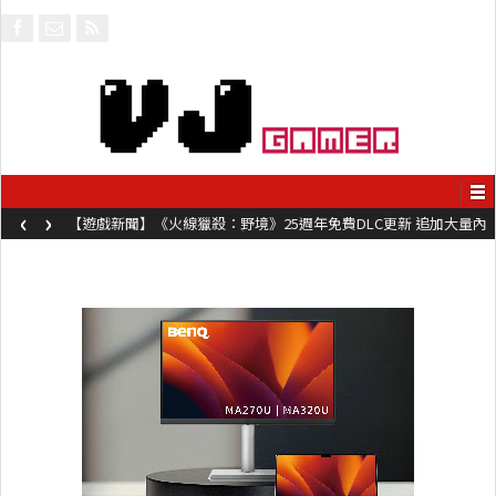
‹
›
【遊戲新聞】《火線獵殺：野境》25週年免費DLC更新 追加大量內
容同時系舊作限時超平價折扣