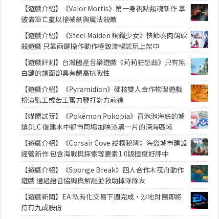
【遊戲介紹】《Valor Mortis》第一身視點類魂新作 拿
破崙軍亡靈以槍械劍與魔法殺敵
【遊戲介紹】《Steel Maiden 鋼鐵少女》快節奏肉鴿砍
殺遊戲 只靠兩鍵操作動作極致流暢試玩上架中
【遊戲評測】台灣國產音樂遊戲《莉莉狂想曲》只有黑
白鍵的譜面卻具有頗高挑戰性
【遊戲介紹】《Pyramidion》硬核雙人合作物理遊戲
扮演監工或苦工奮力鞭打對方前進
【媒體試玩】《Pokémon Pokopia》冒泡泡海底的城
鎮DLC 復建水中都市同場加映漆黑一片的深海區域
【遊戲介紹】《Corsair Cove 縱橫秘灣》海盜城市建設
經營新作 包含海戰與探索等要素1.0版極度好評中
【遊戲介紹】《Sponge Break》四人合作木筏舟動作
遊戲 通過語音協調與解謎並救助掉隊隊友
【遊戲新聞】EA 私有化交易下週完成・沙地財團即將
持有九成股份