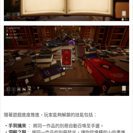
隨著遊戲進度推進，玩家能夠解鎖的技能包括：
・手到擒來
： 將同一作品的別冊自動召喚至手邊。
・洞察之眼
： 使同一作品的別冊發光，讓你從堆積如山的書堆