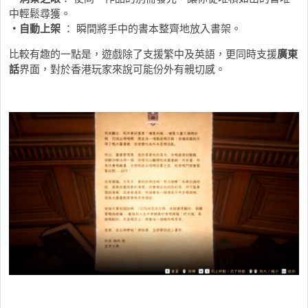
中輕鬆尋獲。
・自動上架
： 瞬間將手中的書本整齊地放入書架。
比較有趣的一點是，遊戲除了支援繁中及英語，更同時支援
廣東
話
界面，對於香港玩家來說可能份外有親切感。