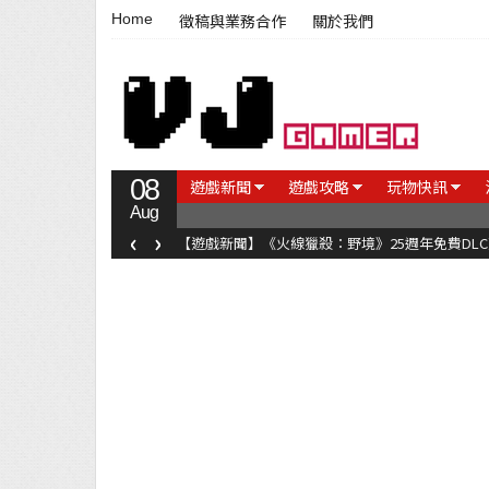
Home
徵稿與業務合作
關於我們
08
遊戲新聞
遊戲攻略
玩物快訊
Aug
‹
›
【遊戲新聞】《火線獵殺：野境》25週年免費DL