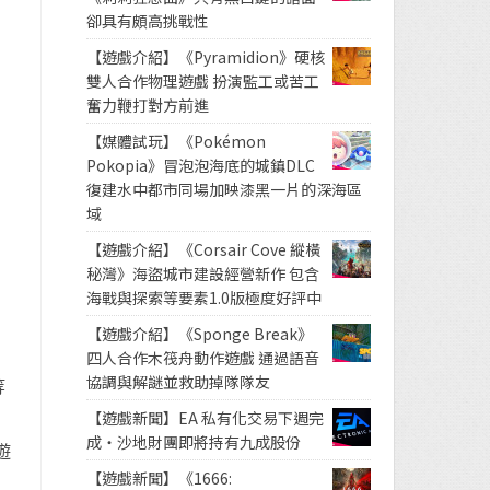
卻具有頗高挑戰性
【遊戲介紹】《Pyramidion》硬核
雙人合作物理遊戲 扮演監工或苦工
奮力鞭打對方前進
【媒體試玩】《Pokémon
Pokopia》冒泡泡海底的城鎮DLC
復建水中都市同場加映漆黑一片的深海區
域
【遊戲介紹】《Corsair Cove 縱橫
秘灣》海盜城市建設經營新作 包含
，
海戰與探索等要素1.0版極度好評中
【遊戲介紹】《Sponge Break》
四人合作木筏舟動作遊戲 通過語音
協調與解謎並救助掉隊隊友
等
【遊戲新聞】EA 私有化交易下週完
成・沙地財團即將持有九成股份
遊
【遊戲新聞】《1666: