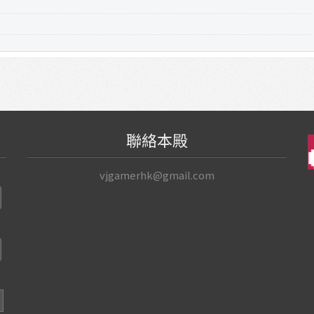
聯絡本殿
vjgamerhk@gmail.com