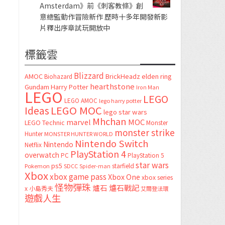
Amsterdam》前《刺客教條》創
意總監動作冒險新作 歷時十多年開發新影
片釋出序章試玩開放中
標籤雲
Blizzard
AMOC
BrickHeadz
elden ring
Biohazard
hearthstone
Gundam
Harry Potter
Iron Man
LEGO
LEGO
LEGO AMOC
lego harry potter
LEGO MOC
Ideas
lego star wars
Mhchan
marvel
MOC
LEGO Technic
Monster
monster strike
Hunter
MONSTER HUNTER WORLD
Nintendo Switch
Nintendo
Netflix
PlayStation 4
overwatch
PC
PlayStation 5
star wars
ps5
starfield
Pokemon
SDCC
Spider-man
Xbox
xbox game pass
Xbox One
xbox series
怪物彈珠
爐石
爐石戰記
x
小島秀夫
艾爾登法環
遊戲人生