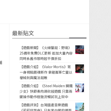
最新貼文
【遊戲新聞】《火線獵殺：野境》
25週年免費DLC更新 追加大量內容
同時系舊作限時超平價折扣
補
【遊戲介紹】《Valor Mortis》第
一身視點類魂新作 拿破崙軍亡靈以
槍械劍與魔法殺敵
【遊戲介紹】《Steel Maiden 鋼鐵
少女》快節奏肉鴿砍殺遊戲 只靠兩
鍵操作動作極致流暢試玩上架中
【遊戲評測】台灣國產音樂遊戲
《莉莉狂想曲》只有黑白鍵的譜面