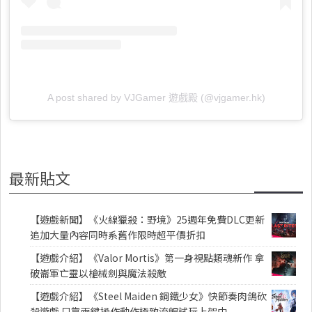
A post shared by VJGamer 遊戲殿 (@vjgamer.hk)
最新貼文
【遊戲新聞】《火線獵殺：野境》25週年免費DLC更新
追加大量內容同時系舊作限時超平價折扣
【遊戲介紹】《Valor Mortis》第一身視點類魂新作 拿
破崙軍亡靈以槍械劍與魔法殺敵
【遊戲介紹】《Steel Maiden 鋼鐵少女》快節奏肉鴿砍
殺遊戲 只靠兩鍵操作動作極致流暢試玩上架中