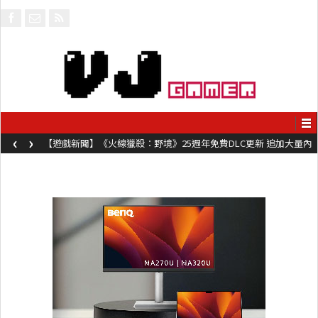
‹
›
【遊戲新聞】《火線獵殺：野境》25週年免費DLC更新 追加大量內
容同時系舊作限時超平價折扣