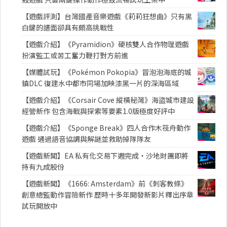
【遊戲評測】台灣國產音樂遊戲《莉莉狂想曲》只有黑
白鍵的譜面卻具有頗高挑戰性
【遊戲介紹】《Pyramidion》硬核雙人合作物理遊戲
扮演監工或苦工奮力鞭打對方前進
【媒體試玩】《Pokémon Pokopia》冒泡泡海底的城
鎮DLC 復建水中都市同場加映漆黑一片的深海區域
【遊戲介紹】《Corsair Cove 縱橫秘灣》海盜城市建設
經營新作 包含海戰與探索等要素1.0版極度好評中
【遊戲介紹】《Sponge Break》四人合作木筏舟動作
遊戲 通過語音協調與解謎並救助掉隊隊友
【遊戲新聞】EA 私有化交易下週完成・沙地財團即將
持有九成股份
【遊戲新聞】《1666: Amsterdam》前《刺客教條》
創意總監動作冒險新作 歷時十多年開發新影片釋出序章
試玩開放中