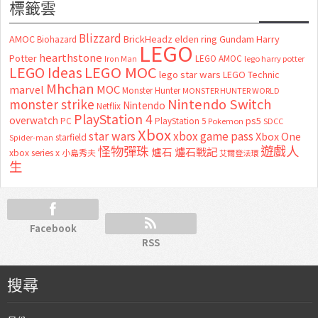
標籤雲
Blizzard
AMOC
BrickHeadz
elden ring
Gundam
Harry
Biohazard
LEGO
hearthstone
Potter
LEGO AMOC
lego harry potter
Iron Man
LEGO MOC
LEGO Ideas
lego star wars
LEGO Technic
Mhchan
marvel
MOC
Monster Hunter
MONSTER HUNTER WORLD
Nintendo Switch
monster strike
Nintendo
Netflix
PlayStation 4
overwatch
ps5
PC
PlayStation 5
Pokemon
SDCC
Xbox
star wars
xbox game pass
Xbox One
starfield
Spider-man
怪物彈珠
遊戲人
爐石
爐石戰記
xbox series x
小島秀夫
艾爾登法環
生
Facebook
RSS
搜尋