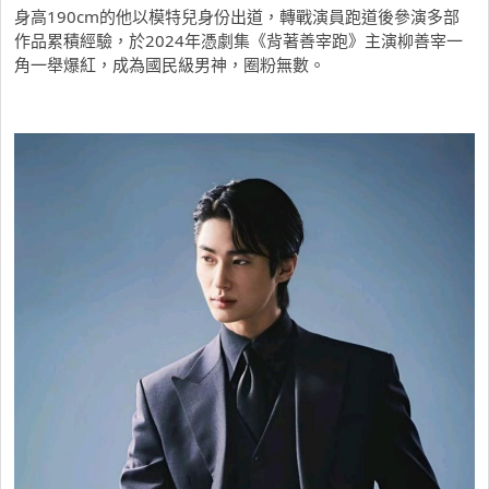
身高190cm的他以模特兒身份出道，轉戰演員跑道後參演多部
作品累積經驗，於2024年憑劇集《背著善宰跑》主演柳善宰一
角一舉爆紅，成為國民級男神，圈粉無數。