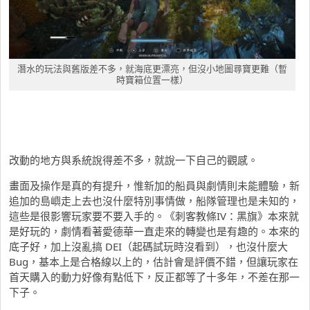
潛水的玩法與舊版差不多，就海底更漂亮，但沒小地圖尋寶更難（暫
時寶箱位置一樣）
改動的地方與系統說得差不多，就說一下自己的觀感。
畫面及操作是真的有提升，惟新加的船員與劇情則未能體驗，新
追加的島嶼走上去也沒什麼特別事情做，船隊管理也是未知的，
這些是很影響玩家要不要入手的。《刺客教條IV：黑旗》本來就
是好玩的，劇情看著愛德華一直走來的轉變也是有趣的。本來的
底子好，加上沒亂搞 DEI（起碼試玩時沒看到），也沒什麼大
Bug，基本上是合格線以上的，估計會是評價不錯，但讓玩家在
首天購入的動力好像有點低下，反正都等了十多年，不差在那一
下子。