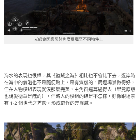
光線會因應照射角度反彈至不同物件上
海水的表現也很棒，與《盜賊之海》相比也不會比下去，近岸時
在海中的氣泡也不是隨便貼上，是有質感的。周邊場景做得好，
但在人物模組表現就沒那麼完美，主角群還算過得去（畢竟原版
也說愛德華是醜的），但路人的模組的確是不怎樣，好像跟場景
有 1-2 個世代之差般，形成奇怪的差異感。