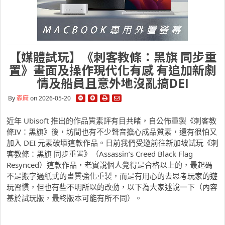
【媒體試玩】《刺客教條：黑旗 同步重
置》畫面及操作現代化有感 有追加新劇
情及船員且意外地沒亂搞DEI
By
森麻
on 2026-05-20
近年 Ubisoft 推出的作品質素評有目共睹，自公佈重製《刺客教
條IV：黑旗》後，坊間也有不少聲音擔心成品質素，還有很怕又
加入 DEI 元素破壞這款作品。日前我們受邀前往新加坡試玩《刺
客教條：黑旗 同步重置》（Assassin’s Creed Black Flag
Resynced）這款作品，老實說個人覺得是合格以上的，最起碼
不是搬字過紙式的畫質強化重製，而是有用心的去思考玩家的遊
玩習慣，但也有些不明所以的改動，以下為大家述說一下（內容
基於試玩版，最終版本可能有所不同）。