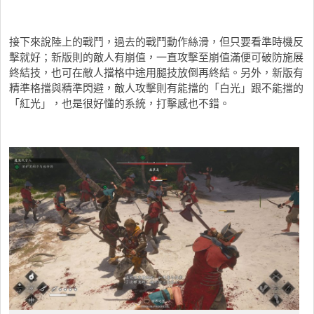
接下來說陸上的戰鬥，過去的戰鬥動作絲滑，但只要看準時機反
擊就好；新版則的敵人有崩值，一直攻擊至崩值滿便可破防施展
終結技，也可在敵人擋格中途用腿技放倒再終結。另外，新版有
精準格擋與精準閃避，敵人攻擊則有能擋的「白光」跟不能擋的
「紅光」，也是很好懂的系統，打擊感也不錯。