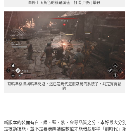
血條上面黃色的就是崩值，打滿了便可擊殺
有精準格擋與精準閃避，這已是現代遊戲常見的系統了，判定算寬鬆
的
新版本的裝備有白、綠、藍、紫、金等品質之分，幸好最大分別
是被動技能，並不是要湊夠裝備數值才能暗殺那種「劃時代」系