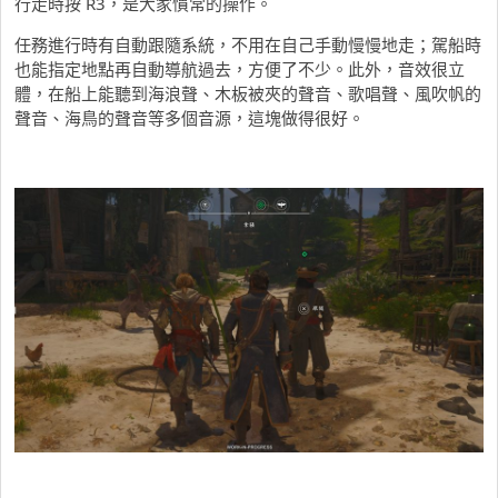
行走時按 R3，是大家慣常的操作。
任務進行時有自動跟隨系統，不用在自己手動慢慢地走；駕船時
也能指定地點再自動導航過去，方便了不少。此外，音效很立
體，在船上能聽到海浪聲、木板被夾的聲音、歌唱聲、風吹帆的
聲音、海鳥的聲音等多個音源，這塊做得很好。