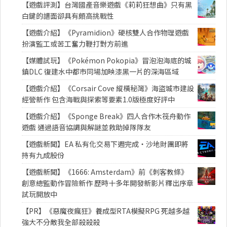
【遊戲評測】台灣國產音樂遊戲《莉莉狂想曲》只有黑
白鍵的譜面卻具有頗高挑戰性
【遊戲介紹】《Pyramidion》硬核雙人合作物理遊戲
扮演監工或苦工奮力鞭打對方前進
【媒體試玩】《Pokémon Pokopia》冒泡泡海底的城
鎮DLC 復建水中都市同場加映漆黑一片的深海區域
【遊戲介紹】《Corsair Cove 縱橫秘灣》海盜城市建設
經營新作 包含海戰與探索等要素1.0版極度好評中
【遊戲介紹】《Sponge Break》四人合作木筏舟動作
遊戲 通過語音協調與解謎並救助掉隊隊友
【遊戲新聞】EA 私有化交易下週完成・沙地財團即將
持有九成股份
【遊戲新聞】《1666: Amsterdam》前《刺客教條》
創意總監動作冒險新作 歷時十多年開發新影片釋出序章
試玩開放中
【PR】《惡魔夜瘋狂》養成型RTA模擬RPG 死越多越
強大不分敵我全部殺殺殺