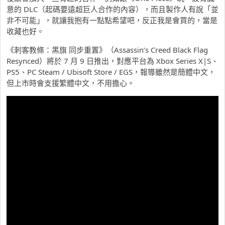
意的 DLC（起碼要遠超巨人合作的內容），而且製作人有說「並
非不可能」，就讓我抱有一點點希望吧，反正我是會買的，當是
收藏也好。
《刺客教條：黑旗 同步重置》（Assassin’s Creed Black Flag
Resynced）將於 7 月 9 日推出，對應平台為 Xbox Series X|S、
PS5、PC Steam / Ubisoft Store / EGS，報導雖然是簡體中文，
但上市時會支援繁體中文，不用擔心。