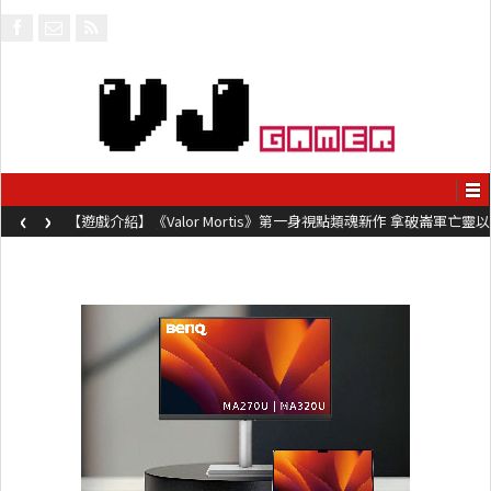
‹
›
【遊戲介紹】《Valor Mortis》第一身視點類魂新作 拿破崙軍亡靈以
槍械劍與魔法殺敵