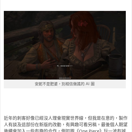
安妮不是肥婆，別相信做謠的 AI 圖
近年的刺客好像已經沒人理會現實世界線，但我是在意的，製作
人有談及這部份在新版的改動，有興趣可看另稿。最後個人期望
後續會加入一些有趣的合作，例如跟《One Piece》玩一波有誠