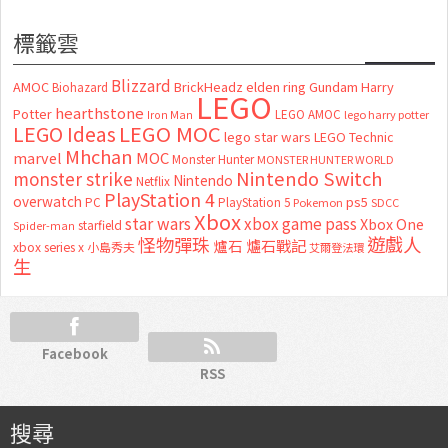
標籤雲
Blizzard
AMOC
BrickHeadz
elden ring
Gundam
Harry
Biohazard
LEGO
hearthstone
Potter
LEGO AMOC
lego harry potter
Iron Man
LEGO MOC
LEGO Ideas
lego star wars
LEGO Technic
Mhchan
marvel
MOC
Monster Hunter
MONSTER HUNTER WORLD
Nintendo Switch
monster strike
Nintendo
Netflix
PlayStation 4
overwatch
ps5
PC
PlayStation 5
Pokemon
SDCC
Xbox
star wars
xbox game pass
Xbox One
starfield
Spider-man
怪物彈珠
遊戲人
爐石
爐石戰記
xbox series x
小島秀夫
艾爾登法環
生
Facebook
RSS
搜尋