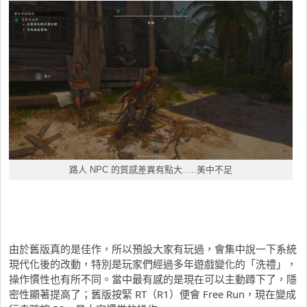
路人 NPC 的質感差異有點大…..美中不足
由於舊版真的是佳作，所以預設大家有玩過，會集中說一下系統
現代化後的改動，特別是玩家們經過多年遊戲變化的「洗禮」，
操作慣性也有所不同。當中最有感的是現在可以主動蹲下了，隱
密性顯著提高了；舊版按緊 RT（R1）便會 Free Run，現在變成