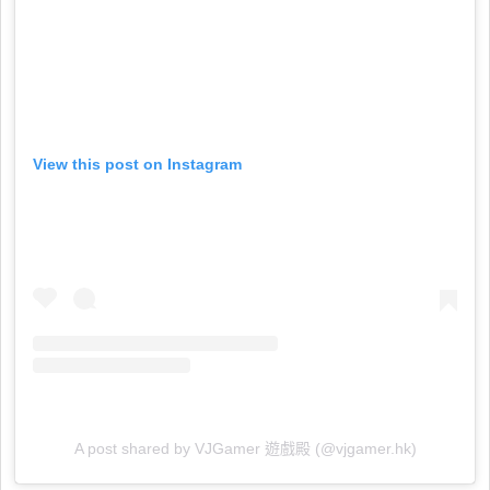
View this post on Instagram
A post shared by VJGamer 遊戲殿 (@vjgamer.hk)