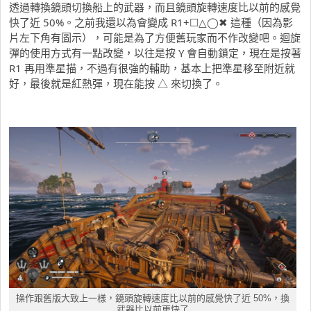
透過轉換鏡頭切換船上的武器，而且鏡頭旋轉速度比以前的感覺
快了近 50%。之前我還以為會變成 R1+☐△◯✖ 這種（因為影
片左下角有圖示），可能是為了方便舊玩家而不作改變吧。迴旋
彈的使用方式有一點改變，以往是按 Y 會自動鎖定，現在是按著
R1 再用準星描，不過有很強的輔助，基本上把準星移至附近就
好，最後就是紅熱彈，現在能按 △ 來切換了。
操作跟舊版大致上一樣，鏡頭旋轉速度比以前的感覺快了近 50%，換
武器比以前更快了