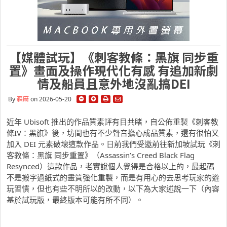
【媒體試玩】《刺客教條：黑旗 同步重
置》畫面及操作現代化有感 有追加新劇
情及船員且意外地沒亂搞DEI
By
森麻
on 2026-05-20
近年 Ubisoft 推出的作品質素評有目共睹，自公佈重製《刺客教
條IV：黑旗》後，坊間也有不少聲音擔心成品質素，還有很怕又
加入 DEI 元素破壞這款作品。日前我們受邀前往新加坡試玩《刺
客教條：黑旗 同步重置》（Assassin’s Creed Black Flag
Resynced）這款作品，老實說個人覺得是合格以上的，最起碼
不是搬字過紙式的畫質強化重製，而是有用心的去思考玩家的遊
玩習慣，但也有些不明所以的改動，以下為大家述說一下（內容
基於試玩版，最終版本可能有所不同）。