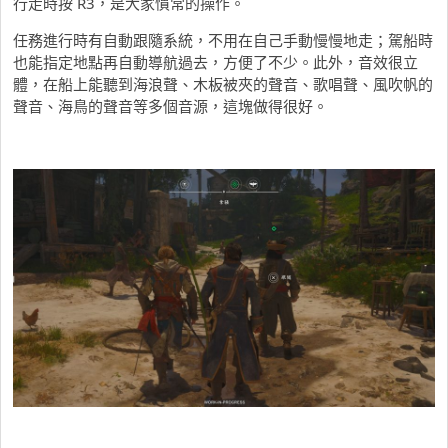
行走時按 R3，是大家慣常的操作。
任務進行時有自動跟隨系統，不用在自己手動慢慢地走；駕船時
也能指定地點再自動導航過去，方便了不少。此外，音效很立
體，在船上能聽到海浪聲、木板被夾的聲音、歌唱聲、風吹帆的
聲音、海鳥的聲音等多個音源，這塊做得很好。