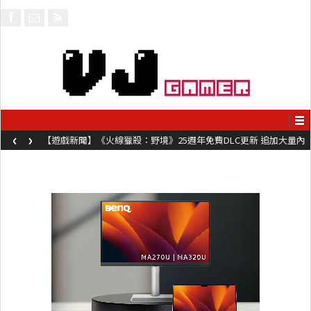
‹
›
【遊戲新聞】《火線獵殺：野境》25週年免費DLC更新 追加大量內
容同時系舊作限時超平價折扣