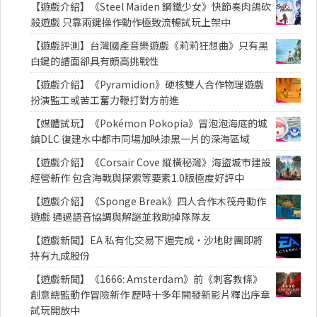
【遊戲介紹】《Steel Maiden 鋼鐵少女》快節奏肉鴿砍
殺遊戲 只靠兩鍵操作動作極致流暢試玩上架中
【遊戲評測】台灣國產音樂遊戲《莉莉狂想曲》只有黑
白鍵的譜面卻具有頗高挑戰性
【遊戲介紹】《Pyramidion》硬核雙人合作物理遊戲
扮演監工或苦工奮力鞭打對方前進
【媒體試玩】《Pokémon Pokopia》冒泡泡海底的城
鎮DLC 復建水中都市同場加映漆黑一片的深海區域
【遊戲介紹】《Corsair Cove 縱橫秘灣》海盜城市建設
經營新作 包含海戰與探索等要素1.0版極度好評中
【遊戲介紹】《Sponge Break》四人合作木筏舟動作
遊戲 通過語音協調與解謎並救助掉隊隊友
【遊戲新聞】EA 私有化交易下週完成・沙地財團即將
持有九成股份
【遊戲新聞】《1666: Amsterdam》前《刺客教條》
創意總監動作冒險新作 歷時十多年開發新影片釋出序章
試玩開放中