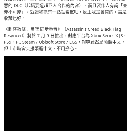
意的 DLC（起碼要遠超巨人合作的內容），而且製作人有說「並
非不可能」，就讓我抱有一點點希望吧，反正我是會買的，當是
收藏也好。
《刺客教條：黑旗 同步重置》（Assassin’s Creed Black Flag
Resynced）將於 7 月 9 日推出，對應平台為 Xbox Series X|S、
PS5、PC Steam / Ubisoft Store / EGS，報導雖然是簡體中文，
但上市時會支援繁體中文，不用擔心。