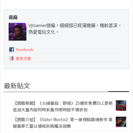
森麻
VJGamer總編，細細個已經蒲機舖，機齡甚深，
熱愛電玩文化。
Facebook
更多文章
最新貼文
【遊戲新聞】《火線獵殺：野境》25週年免費DLC更新
追加大量內容同時系舊作限時超平價折扣
【遊戲介紹】《Valor Mortis》第一身視點類魂新作 拿
破崙軍亡靈以槍械劍與魔法殺敵