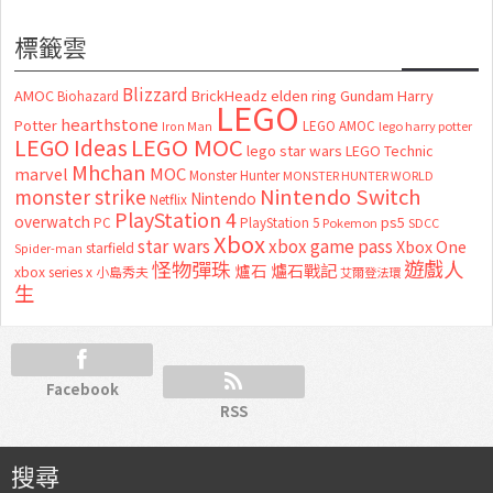
標籤雲
Blizzard
AMOC
BrickHeadz
elden ring
Gundam
Harry
Biohazard
LEGO
hearthstone
Potter
LEGO AMOC
lego harry potter
Iron Man
LEGO MOC
LEGO Ideas
lego star wars
LEGO Technic
Mhchan
marvel
MOC
Monster Hunter
MONSTER HUNTER WORLD
Nintendo Switch
monster strike
Nintendo
Netflix
PlayStation 4
overwatch
ps5
PC
PlayStation 5
Pokemon
SDCC
Xbox
star wars
xbox game pass
Xbox One
starfield
Spider-man
怪物彈珠
遊戲人
爐石
爐石戰記
xbox series x
小島秀夫
艾爾登法環
生
Facebook
RSS
搜尋