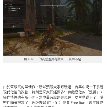
路人 NPC 的質感差異有點大…..美中不足
由於舊版真的是佳作，所以預設大家有玩過，會集中說一下系統
現代化後的改動，特別是玩家們經過多年遊戲變化的「洗禮」，
操作慣性也有所不同。當中最有感的是現在可以主動蹲下了，隱
密性顯著提高了；舊版按緊 RT（R1）便會 Free Run，現在變成