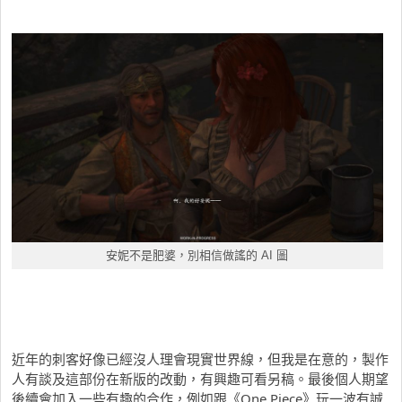
安妮不是肥婆，別相信做謠的 AI 圖
近年的刺客好像已經沒人理會現實世界線，但我是在意的，製作
人有談及這部份在新版的改動，有興趣可看另稿。最後個人期望
後續會加入一些有趣的合作，例如跟《One Piece》玩一波有誠