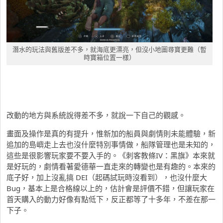
潛水的玩法與舊版差不多，就海底更漂亮，但沒小地圖尋寶更難（暫
時寶箱位置一樣）
改動的地方與系統說得差不多，就說一下自己的觀感。
畫面及操作是真的有提升，惟新加的船員與劇情則未能體驗，新
追加的島嶼走上去也沒什麼特別事情做，船隊管理也是未知的，
這些是很影響玩家要不要入手的。《刺客教條IV：黑旗》本來就
是好玩的，劇情看著愛德華一直走來的轉變也是有趣的。本來的
底子好，加上沒亂搞 DEI（起碼試玩時沒看到），也沒什麼大
Bug，基本上是合格線以上的，估計會是評價不錯，但讓玩家在
首天購入的動力好像有點低下，反正都等了十多年，不差在那一
下子。