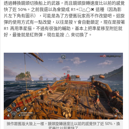
透過轉換鏡頭切換船上的武器，而且鏡頭旋轉速度比以前的感覺
快了近 50%。之前我還以為會變成 R1+☐△◯✖ 這種（因為影
片左下角有圖示），可能是為了方便舊玩家而不作改變吧。迴旋
彈的使用方式有一點改變，以往是按 Y 會自動鎖定，現在是按著
R1 再用準星描，不過有很強的輔助，基本上把準星移至附近就
好，最後就是紅熱彈，現在能按 △ 來切換了。
操作跟舊版大致上一樣，鏡頭旋轉速度比以前的感覺快了近 50%，換
武器比以前更快了