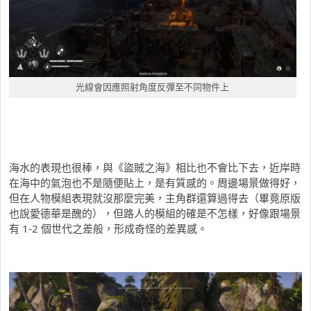
光線會因應照射角度反彈至不同物件上
海水的表現也很棒，與《盜賊之海》相比也不會比下去，近岸時
在海中的氣泡也不是隨便貼上，是有質感的。周邊場景做得好，
但在人物模組表現就沒那麼完美，主角群還算過得去（畢竟原版
也說愛德華是醜的），但路人的模組的確是不怎樣，好像跟場景
有 1-2 個世代之差般，形成奇怪的差異感。