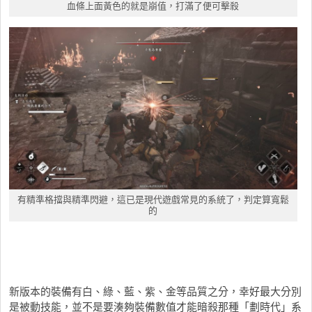
血條上面黃色的就是崩值，打滿了便可擊殺
有精準格擋與精準閃避，這已是現代遊戲常見的系統了，判定算寬鬆
的
新版本的裝備有白、綠、藍、紫、金等品質之分，幸好最大分別
是被動技能，並不是要湊夠裝備數值才能暗殺那種「劃時代」系