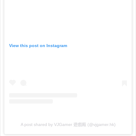
View this post on Instagram
A post shared by VJGamer 遊戲殿 (@vjgamer.hk)