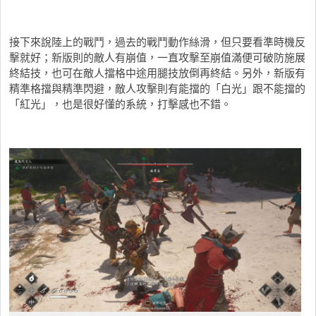
接下來說陸上的戰鬥，過去的戰鬥動作絲滑，但只要看準時機反
擊就好；新版則的敵人有崩值，一直攻擊至崩值滿便可破防施展
終結技，也可在敵人擋格中途用腿技放倒再終結。另外，新版有
精準格擋與精準閃避，敵人攻擊則有能擋的「白光」跟不能擋的
「紅光」，也是很好懂的系統，打擊感也不錯。