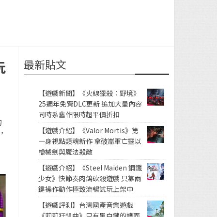
最新貼文
玩
【遊戲新聞】《火線獵殺：野境》
25週年免費DLC更新 追加大量內容
同時系舊作限時超平價折扣
的
【遊戲介紹】《Valor Mortis》第
，
一身視點類魂新作 拿破崙軍亡靈以
槍械劍與魔法殺敵
【遊戲介紹】《Steel Maiden 鋼鐵
少女》快節奏肉鴿砍殺遊戲 只靠兩
鍵操作動作極致流暢試玩上架中
【遊戲評測】台灣國產音樂遊戲
《莉莉狂想曲》只有黑白鍵的譜面