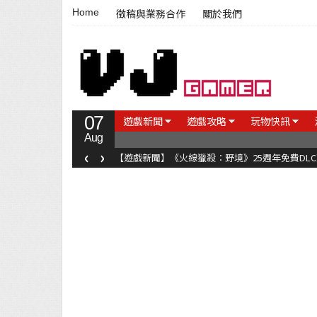
Home
徵稿與業務合作
關於我們
07
遊戲新聞
遊戲攻略
玩物快訊
Aug
‹
›
【遊戲新聞】《火線獵殺：野境》25週年免費DL