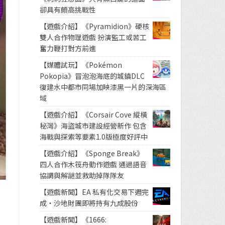
卻具有頗高挑戰性
【遊戲介紹】《Pyramidion》硬核
雙人合作物理遊戲 扮演監工或苦工
奮力鞭打對方前進
【媒體試玩】《Pokémon
Pokopia》冒泡泡海底的城鎮DLC
復建水中都市同場加映漆黑一片的深海區
域
【遊戲介紹】《Corsair Cove 縱橫
秘灣》海盜城市建設經營新作 包含
海戰與探索等要素1.0版極度好評中
【遊戲介紹】《Sponge Break》
四人合作木筏舟動作遊戲 通過語音
協調與解謎並救助掉隊隊友
【遊戲新聞】EA 私有化交易下週完
成・沙地財團即將持有九成股份
【遊戲新聞】《1666: