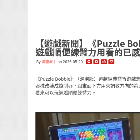
【遊戲新聞】《Puzzle B
遊戲順便練臂力用看的已
By
滅盡殺手
on 2026-05-20
《Puzzle Bobble》（泡泡龍）這款經典益
器械改裝成控制器，跟畫面下方用來調教方向的箭
看來可以玩遊戲順便練臂力。