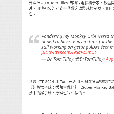
外國神人 Dr Tom Tilley 自稱是電腦科學
片，用他祖父的老式手動鑽床改裝成控制器，並用來遊玩
合。
Pondering my Monkey Orb! Here’s the
hoped to have ready in time for th
still working on getting AiAi’s feet 
pic.twitter.com/i9SaPsSmOt
— Dr Tom Tilley (@DrTomTilley)
Aug
其實早在 2024 年 Tom 已經用舊咖啡研磨
《超級猴子球：香蕉大亂鬥》（Super Monkey B
戲中的猴子球，原理也是相似的。