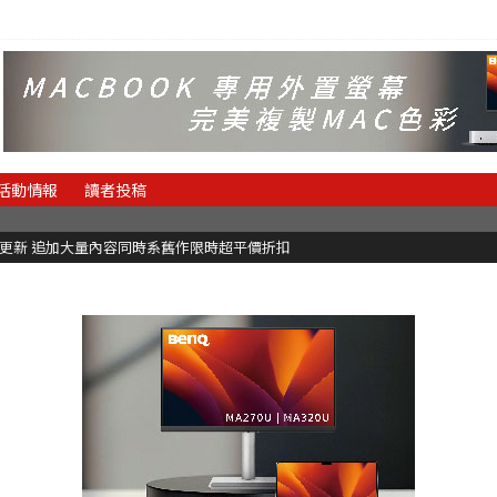
活動情報
讀者投稿
C更新 追加大量內容同時系舊作限時超平價折扣