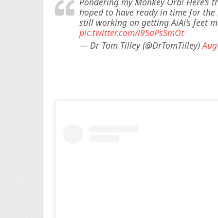
Pondering my Monkey Orb! Here’s the
hoped to have ready in time for th
still working on getting AiAi’s feet 
pic.twitter.com/i9SaPsSmOt
— Dr Tom Tilley (@DrTomTilley)
Aug