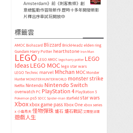
Amsterdam》前《刺客教條》創
意總監動作冒險新作 歷時十多年開發新影
片釋出序章試玩開放中
標籤雲
Blizzard
AMOC
BrickHeadz
elden ring
Biohazard
hearthstone
Gundam
Harry Potter
Iron Man
LEGO
LEGO
LEGO AMOC
lego harry potter
LEGO MOC
Ideas
lego star wars
Mhchan
marvel
MOC
LEGO Technic
Monster
monster strike
Hunter
MONSTER HUNTER WORLD
Nintendo Switch
Nintendo
Netflix
PlayStation 4
overwatch
PC
PlayStation 5
star wars
ps5
starfield
Pokemon
SDCC
Spider-man
Xbox
xbox game pass
Xbox One
xbox series
怪物彈珠
爐石
爐石戰記
x
小島秀夫
艾爾登法環
遊戲人生