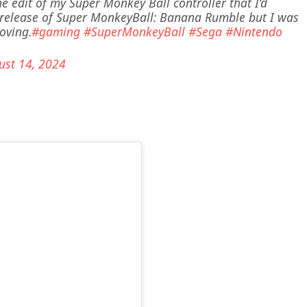
 edit of my Super Monkey Ball controller that I’d
e release of Super MonkeyBall: Banana Rumble but I was
moving.
#gaming
#SuperMonkeyBall
#Sega
#Nintendo
ust 14, 2024