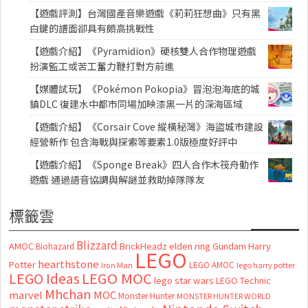
【遊戲評測】台灣國產音樂遊戲《莉莉狂想曲》只有黑
白鍵的譜面卻具有頗高挑戰性
【遊戲介紹】《Pyramidion》硬核雙人合作物理遊戲
扮演監工或苦工奮力鞭打對方前進
【媒體試玩】《Pokémon Pokopia》冒泡泡海底的城
鎮DLC 復建水中都市同場加映漆黑一片的深海區域
【遊戲介紹】《Corsair Cove 縱橫秘灣》海盜城市建設
經營新作 包含海戰與探索等要素1.0版極度好評中
【遊戲介紹】《Sponge Break》四人合作木筏舟動作
遊戲 通過語音協調與解謎並救助掉隊隊友
標籤雲
Blizzard
AMOC
BrickHeadz
elden ring
Gundam
Harry
Biohazard
LEGO
hearthstone
Potter
LEGO AMOC
lego harry potter
Iron Man
LEGO MOC
LEGO Ideas
lego star wars
LEGO Technic
Mhchan
marvel
MOC
Monster Hunter
MONSTER HUNTER WORLD