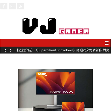
‹
›
【遊戲介紹】《Super Shout Showdown》詠唱咒文對戰新作 對麥
克風唸咒可自訂咒文越長越強