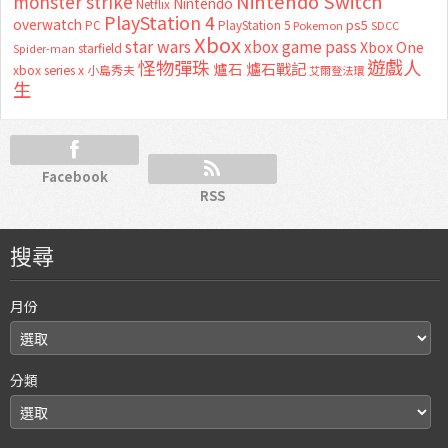
Nintendo Switch
monster strike
Nintendo
Netflix
PlayStation 4
overwatch
ps5
PC
PlayStation 5
Pokemon
SDCC
Xbox
star wars
xbox game pass
Xbox One
starfield
Spider-man
怪物彈珠
遊戲人
爐石
爐石戰記
xbox series x
小島秀夫
艾爾登法環
生
Facebook
RSS
搜尋
月份
分類