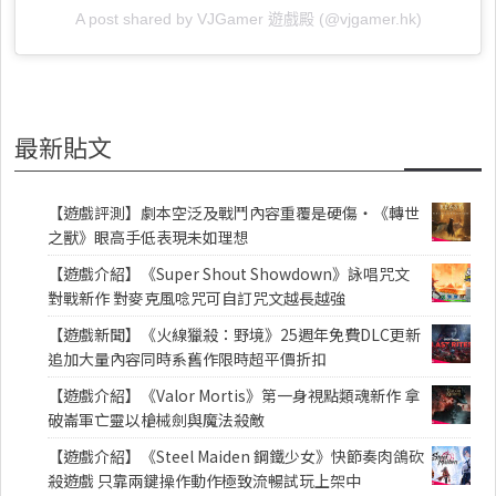
A post shared by VJGamer 遊戲殿 (@vjgamer.hk)
最新貼文
【遊戲評測】劇本空泛及戰鬥內容重覆是硬傷・《轉世
之獸》眼高手低表現未如理想
【遊戲介紹】《Super Shout Showdown》詠唱咒文
對戰新作 對麥克風唸咒可自訂咒文越長越強
【遊戲新聞】《火線獵殺：野境》25週年免費DLC更新
追加大量內容同時系舊作限時超平價折扣
【遊戲介紹】《Valor Mortis》第一身視點類魂新作 拿
破崙軍亡靈以槍械劍與魔法殺敵
【遊戲介紹】《Steel Maiden 鋼鐵少女》快節奏肉鴿砍
殺遊戲 只靠兩鍵操作動作極致流暢試玩上架中