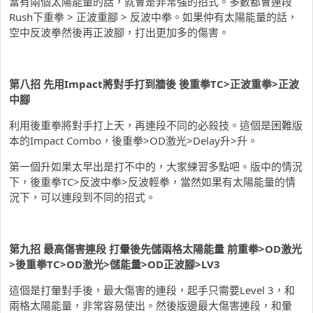
當有兩個太陽能量的話，就會是非常強的招式。多數都會連段
Rush下重拳 > 正波重腳 > 反波中拳。如果仲有太陽能量的話，
空中反波拳然後再正波腳，打出更加多的傷害。
第八招 先用Impact將對手打到牆後 後重拳TC>正波重拳>正波
中腳
利用後重拳將對手打上天，再連段不同的必殺技。這個是困難版
本的Impact Combo，後重拳>OD激光>Delay升>升。
第一個升如果太早出是打不中的，大家練習多點吧。版中的情況
下，後重拳TC>反波中拳>反波輕拳，當然如果有太陽能量的情
況下，可以連段到不同的招式。
第九招 最高傷害連段 打暈後先儲兩格太陽能量 前重拳>OD激光
>後重拳TC>OD激光>儲能量>OD正波腳>LV3
這個是打暈對手後，最大傷害的連段，起手只需要Level 3，和
兩格太陽能量，非常容易使出。然後版邊最大傷害連段，和暈