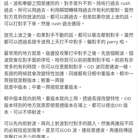
話，波和拳腳之間是連防的，對手是升不到。除咗行過去 rush
過去，仲可以飛過去，利用瞬間轉移飛過去作有利的壓制，當然
對方見到你放波的話，都可以跳過去。但是如果你放上波的話，
可以打對手下來，然後 rush 過去連段。
放完上波之後，如果對手不動的話，都可以衝去壓制對手。當然
都可以透過長按令波飛上天打不中對手，騙對手的 parry 啦。
最常用的地方就是，版邊投攻擊打中對手之後，先放個輕波，個
波就會在對手面前停低，咁你就可以前前壓制對手啦。前前有非
常多的有利時間，你可以任意壓制對手。OD 波同普通波一樣，
長按的時候就會改變特性加速，同樣都有分輕中重版本，輕中一
齊按就是輕版本；輕重一齊按
就是中版本；中重一齊按就是重版本。
輕中版本就向前飛，重版本就向上飛，透過長按改變特性，OD
版本特別的地方就是即使普通版本在場上，都可以使出OD 版
本，可以不停射波。
可以先向前射波，再向上射波對付對手的跳入，然後再連段不同
的必殺技追加傷害。甚至可以OD 波，連段普通波，再連段傳送
攻擊打出不少的傷害。