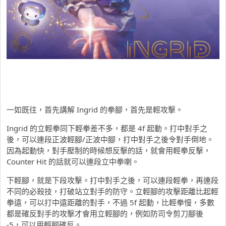
一如既往，首先講解 Ingrid 的拳腳，首先是輕攻擊。
Ingrid 的立輕拳同下輕拳差不多，都是 4f 起動。打中對手之
後，可以連段正波輕腳/正波中腳，打中對手之後令對手倒地。
因為起動快，對手壓制的時候想反擊的話，就會用輕拳反擊，
Counter Hit 的話就可以連段立中拳喇。
下輕腳，就是下段攻擊。打中對手之後，可以連段輕拳，再連段
不同的必殺技，打破站立對手的防守。立輕腳的攻擊距離比起輕
拳遠，可以打中遠距離的對手，不過 5f 起動，比輕拳慢，多數
都是確反對手的攻擊才會用立輕腳的，例如防司令剪刀腳後
-5，可以用輕腳確反。