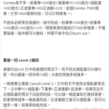
Combo差不多，前重拳>OD激光>後重拳TC>OD激光>儲能量
>OD激光>正波重拳>OD正波腳>LV3，這個Combo 7900傷
害，打多1000傷害的話，可以打倒豪鬼。\
不過未必經常在版邊的，版中的話，前重拳>OD激光>前重拳
>OD激光>OD激光>LV3，簡簡單單的連段打7500多傷害，不需
要版邊，版中都可以連段，仲要不會令自己Burn out。
最後一招 Level 2連段
會展示出LV2 打中和被擋的情況下，有不同太陽能量可以做什
麼，所以最後一招中有10招，大家記得幾多就幾多。
一般推薦立重腳 Cancel Level 2，打中對手不使用太陽能量情況
下，立中拳TC>儲能量>下重拳>正波重腳>反波拳，如果完全冇
太陽能量的情況下出這招的話，可以儲一格能量和打連段傷害。
如果想再儲多一格能量的話，正波重腳之後可以儲能量，就可以
儲多一格，如果想削氣的話，