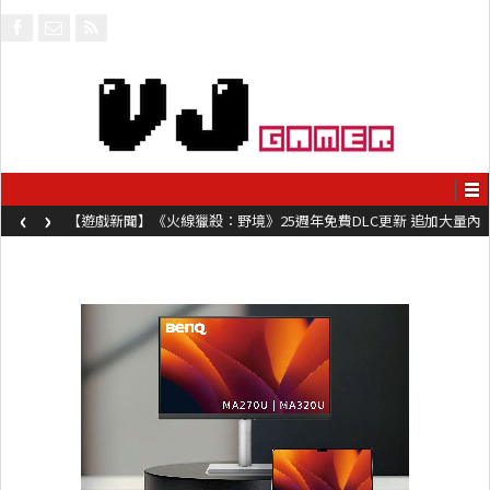
‹
›
【遊戲新聞】《火線獵殺：野境》25週年免費DLC更新 追加大量內
容同時系舊作限時超平價折扣