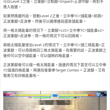
可以Level 2之後，立重腳>立輕腳>Impact>正波中腳，將對手
推入版邊。
如果想換邊的話，發動Level 2之後，立中拳TC>儲能量>前跳>
正波重腳>反波拳，然後可以選擇連段還是儲能量。
用一格太陽能量的情況下，立重腳>LV2>立中拳TC>儲能量x2>
正波重腳>反波拳，用一格的情況下可以回兩格。
兩格太陽能量使出Level 2的情況下，立中拳TC>儲三格能量>正
波重腳，可以用兩格回三格太陽能量，有需要的話，正波重腳之
後仲可以空中儲能量，可以儲夠四格能量。
正波重腳後可以儲一格太陽能量，版邊的情況下甚至可以立中拳
TC儲滿四格能量，再連段後重拳Target Combo > 正波腳，又有
傷害又有四格能量啦。