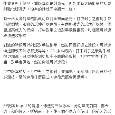
後會令對手倒地，重版本都是射激光，但如果有太陽能量的話會
射強化版激光，沒有的話就同中版本一樣。
有一格太陽能量的話就可以射全畫面激光，打中對手之後對手會
飛起倒地，版邊的話仲可以連段。有兩格激光的話就可以射一個
更加高威力的光線，打中對手之後對手飛得更高，咁樣就可以連
段傳送攻擊啦。
對波的時候可以射爆對手波動拳，然後再傳送過去連段，可以連
傳送腳或者超必殺技等等，OD 版本的話，打中對手之後對手飛
得更加高，可以連段到更加多不同的必殺技。打中空中對手的
話，對手會彈地，然後你就可以連段。
空中版本的話，打中對手之後對手會彈地，同樣都可以連段其他
必殺技，至於連段什麼招式，連段示範會再講解。
然後講 Ingrid 的傳送，傳送有三個版本，分別是向前閃，向天
閃，和向後閃，透過前、下、後三個不同方向使出，向前閃的話