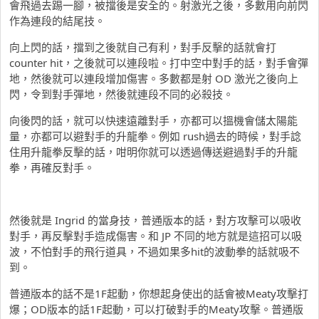
會飛過去踢一腳，被擋後是安全的。射激光之後，多數用向前閃
作為連段的結尾技。
向上閃的話，擋到之後就自己有利，對手反擊的話就會打
counter hit，之後就可以連段啦。打中空中對手的話，對手會彈
地，然後就可以連段增加傷害。多數都是射 OD 激光之後向上
閃，令到對手彈地，然後就連段不同的必殺技。
向後閃的話，就可以快速遠離對手，亦都可以搵機會儲太陽能
量，亦都可以避對手的升龍拳。例如 rush過去的時候，對手諗
住用升龍拳反擊的話，咁明你就可以透過傳送避過對手的升龍
拳，再確反對手。
然後就是 Ingrid 的當身技，普通版本的話，對方攻擊可以吸收
對手，再反擊對手造成傷害。和 JP 不同的地方就是這招可以吸
波，不怕對手的飛行道具，不過如果多hit的波動拳的話就吸不
到。
普通版本的話不是1F起動，你想起身使出的話會被Meaty攻擊打
爆；OD版本的話1F起動，可以打破對手的Meaty攻擊。普通版