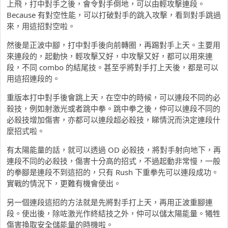
上飛，打中對手之後，會令對手倒地，可以由輕攻擊連段。
Because 有對空性能，可以打破對手的跳入攻擊，看到對手跳過
來，用這招對空啦。
然後是正波中腳，打中對手後向前轉圈，再踢對手上天。主要用
來連段的，起動快，輕攻擊又好，中攻擊又好，都可以用來連
段，不同 combo 的結尾技。甚至乎將對手打上天後，都是可以
用這招連段的。
重版本打中對手後會跳上天，在空中的時候，可以連段不同的必
殺技，例如射激光或者跳中拳。跳中拳之後，仲可以連段不同的
必殺技增加傷害，亦都可以連段超必殺技，睇情況而決定連段什
麼招式啦。
有太陽能量的話，就可以透過 OD 必殺技，將對手射向地下，再
連段不同的必殺技，傷害十分高的招式，不過起動非常慢，一般
的拳腳是連段不到這招的，只有 Rush 下重拳先可以連段成功。
實戰的情況下，更難有機會使出。
另一個連段這招的方法就是先將對手打上天，再用正波重腳連
段。使出後，除咗激光作終結技之外，仲可以儲太陽能量。犧牲
傷害換取安全儲能量的時機啦。