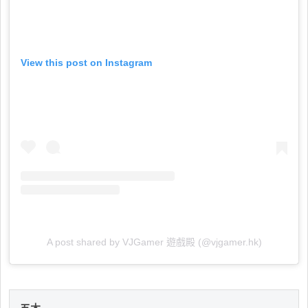
View this post on Instagram
A post shared by VJGamer 遊戲殿 (@vjgamer.hk)
五木