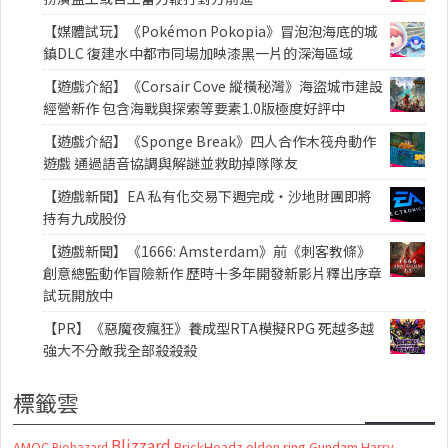
【媒體試玩】《Pokémon Pokopia》冒泡泡海底的城
鎮DLC 復建水中都市同場加映漆黑一片的深海區域
【遊戲介紹】《Corsair Cove 縱橫秘灣》海盜城市建設
經營新作 包含海戰與探索等要素1.0版極度好評中
【遊戲介紹】《Sponge Break》四人合作木筏舟動作
遊戲 通過語音協調與解謎並救助掉隊隊友
【遊戲新聞】EA 私有化交易下週完成・沙地財團即將
持有九成股份
【遊戲新聞】《1666: Amsterdam》前《刺客教條》
創意總監動作冒險新作 歷時十多年開發新影片釋出序章
試玩開放中
【PR】《惡魔夜瘋狂》養成型RTA模擬RPG 死越多越
強大不分敵我全部殺殺殺
標籤雲
Blizzard
AMOC
BrickHeadz
elden ring
Gundam
Harry
Biohazard