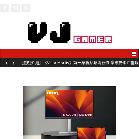
‹
›
【遊戲介紹】《Valor Mortis》第一身視點類魂新作 拿破崙軍亡靈以
槍械劍與魔法殺敵