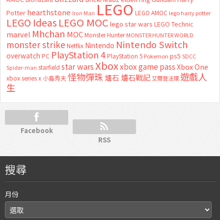
LEGO
hearthstone
Potter
LEGO AMOC
lego harry potter
Iron Man
LEGO MOC
LEGO Ideas
lego star wars
LEGO Technic
Mhchan
marvel
MOC
Monster Hunter
MONSTER HUNTER WORLD
Nintendo Switch
monster strike
Nintendo
Netflix
PlayStation 4
overwatch
ps5
PC
PlayStation 5
Pokemon
SDCC
Xbox
star wars
xbox game pass
Xbox One
starfield
Spider-man
怪物彈珠
遊戲人
爐石
爐石戰記
xbox series x
小島秀夫
艾爾登法環
生
Facebook
RSS
搜尋
月份