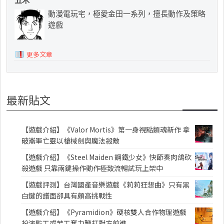
動漫電玩宅，極愛金田一系列，擅長動作及策略
遊戲
更多文章
最新貼文
【遊戲介紹】《Valor Mortis》第一身視點類魂新作 拿
破崙軍亡靈以槍械劍與魔法殺敵
【遊戲介紹】《Steel Maiden 鋼鐵少女》快節奏肉鴿砍
殺遊戲 只靠兩鍵操作動作極致流暢試玩上架中
【遊戲評測】台灣國產音樂遊戲《莉莉狂想曲》只有黑
白鍵的譜面卻具有頗高挑戰性
【遊戲介紹】《Pyramidion》硬核雙人合作物理遊戲
扮演監工或苦工奮力鞭打對方前進