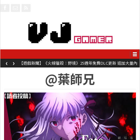
‹
›
【遊戲新聞】《火線獵殺：野境》25週年免費DLC更新 追加大量內
容同時系舊作限時超平價折扣
@葉師兄