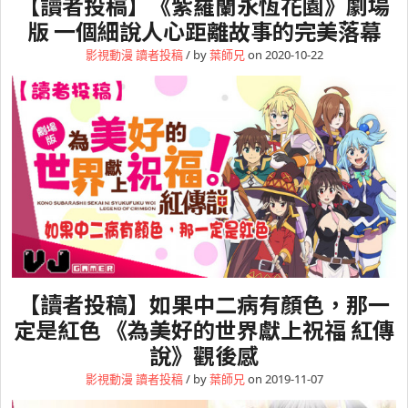
【讀者投稿】《紫羅蘭永恆花園》劇場
版 一個細說人心距離故事的完美落幕
影視動漫
讀者投稿
/ by
葉師兄
on 2020-10-22
【讀者投稿】如果中二病有顏色，那一
定是紅色 《為美好的世界獻上祝福 紅傳
說》觀後感
影視動漫
讀者投稿
/ by
葉師兄
on 2019-11-07