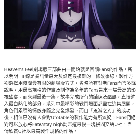
Heaven’s Feel劇場版三部曲由一開始就是回饋Fans的作品，所
以明明 HF線是資訊量最大及設定最複雜的一條故事線，製作方
卻選擇用時間最有限的劇場版方式，省略所有對老Fans而言多餘
說明，用最高規格的作畫及制作為多年的Fans帶來一場最高的影
視盛宴。而來到最後一集，故事完成所有的鋪陳及醞釀，直接進
入最白熱化的部分，系列中最精彩的戰鬥場面都盡在這集展開，
角色們累積的情感亦隨之完全爆發。而自「鬼滅之刃」的成功
後，相信已沒有人會對Ufotable的製作能力有所質疑，Fans們絕
對可以放心將Fate/stay nigh動畫這最後一塊拼圖交給U社，盡
情欣賞U社以最高製作規格的作品。