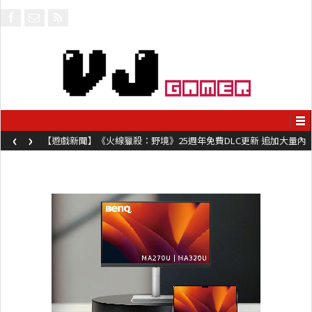
‹
›
【遊戲新聞】《火線獵殺：野境》25週年免費DLC更新 追加大量內
容同時系舊作限時超平價折扣