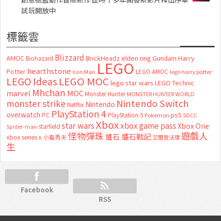
試玩開放中
標籤雲
Blizzard
AMOC
BrickHeadz
elden ring
Gundam
Harry
Biohazard
LEGO
hearthstone
Potter
LEGO AMOC
lego harry potter
Iron Man
LEGO MOC
LEGO Ideas
lego star wars
LEGO Technic
Mhchan
marvel
MOC
Monster Hunter
MONSTER HUNTER WORLD
Nintendo Switch
monster strike
Nintendo
Netflix
PlayStation 4
overwatch
ps5
PC
PlayStation 5
Pokemon
SDCC
Xbox
star wars
xbox game pass
Xbox One
starfield
Spider-man
怪物彈珠
遊戲人
爐石
爐石戰記
xbox series x
小島秀夫
艾爾登法環
生
Facebook
RSS