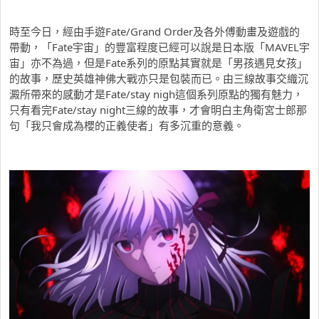
時至今日，經由手遊Fate/Grand Order及各外傅動畫及遊戲的
帶動，「Fate宇宙」的豐富程度已經可以說是日本版「MAVEL宇
宙」亦不為過，但是Fate系列的原點其實就是「男孩遇見女孩」
的故事，歷史英雄神佛大戰亦只是包裝而已。由三線故事交織沉
澱所帶來的感動才是Fate/stay nigh這個系列原點的獨有魅力，
只有看完Fate/stay night三線的故事，才會明白主角衛宮士郎那
句「我只會成為櫻的正義使者」有多沉重的意義。