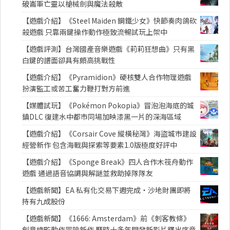
破崙軍亡靈以槍械劍與魔法殺敵
【遊戲介紹】《Steel Maiden 鋼鐵少女》快節奏肉鴿砍
殺遊戲 只靠兩鍵操作動作極致流暢試玩上架中
【遊戲評測】台灣國產音樂遊戲《莉莉狂想曲》只有黑
白鍵的譜面卻具有頗高挑戰性
【遊戲介紹】《Pyramidion》硬核雙人合作物理遊戲
扮演監工或苦工奮力鞭打對方前進
【媒體試玩】《Pokémon Pokopia》冒泡泡海底的城
鎮DLC 復建水中都市同場加映漆黑一片的深海區域
【遊戲介紹】《Corsair Cove 縱橫秘灣》海盜城市建設
經營新作 包含海戰與探索等要素1.0版極度好評中
【遊戲介紹】《Sponge Break》四人合作木筏舟動作
遊戲 通過語音協調與解謎並救助掉隊隊友
【遊戲新聞】EA 私有化交易下週完成・沙地財團即將
持有九成股份
【遊戲新聞】《1666: Amsterdam》前《刺客教條》
創意總監動作冒險新作 歷時十多年開發新影片釋出序章