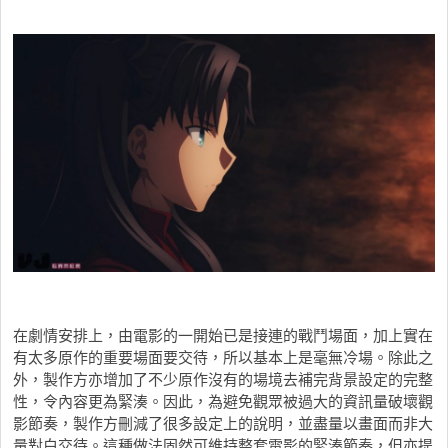
在劇情安排上，由電影的一開始已是接連的戰鬥場面，加上實在
有太多原作的重要場面要交待，所以基本上是毫無冷場。除此之
外，製作方亦增加了不少原作沒有的場境去補完背景設定的完整
性，令內容更為緊湊。因此，為避免觀眾被過大的資訊量破壞觀
影節奏，製作方刪減了很多設定上的說明，並盡量以畫面而非大
量對白交待。這種做法固然可維持整套電影的緊湊節奏，但亦提