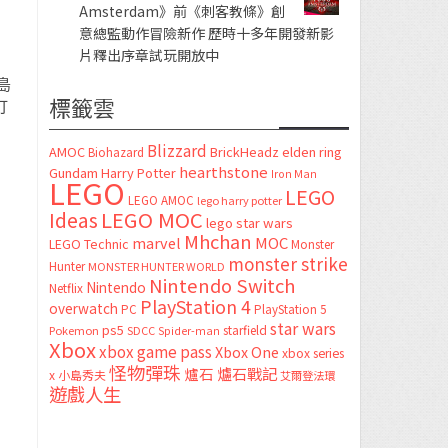
Amsterdam》前《刺客教條》創
意總監動作冒險新作 歷時十多年開發新影
片釋出序章試玩開放中
島
標籤雲
打
Blizzard
AMOC
BrickHeadz
elden ring
Biohazard
hearthstone
Gundam
Harry Potter
Iron Man
LEGO
LEGO
LEGO AMOC
lego harry potter
LEGO MOC
Ideas
lego star wars
Mhchan
marvel
MOC
LEGO Technic
Monster
monster strike
Hunter
MONSTER HUNTER WORLD
Nintendo Switch
Nintendo
Netflix
PlayStation 4
overwatch
PC
PlayStation 5
star wars
ps5
starfield
Pokemon
SDCC
Spider-man
Xbox
xbox game pass
Xbox One
xbox series
怪物彈珠
爐石
爐石戰記
x
小島秀夫
艾爾登法環
遊戲人生