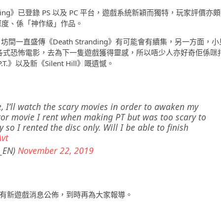
 Stranding》已登錄 PS 以及 PC 平台，遊戲系統新穎而獨特，玩家評價亦頗
具深度、係「神作級」作品。
法？坊間一直盛傳《Death Stranding》有可能會有續集，另一方面，小
斷睇緊各式恐怖電影，去為下一隻遊戲獲得靈感，所以唔少人亦好奇佢係咪
以及新《Silent Hill》嘅遺憾。
, I’ll watch the scary movies in order to awaken my
rror movie I rent when making PT but was too scary to
so I rented the disc only. Will I be able to finish
Avt
_EN)
November 22, 2019
注，期待佢有新遊戲消息公佈，到時再為大家報導。