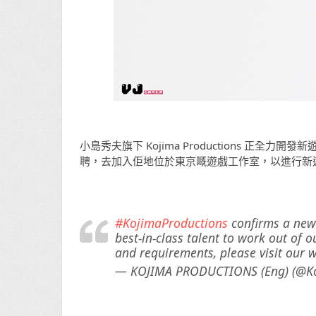
小島秀夫旗下 Kojima Productions 正全力
聘，去加入佢地位於東京嘅遊戲工作室，以進行新
#KojimaProductions
confirms a new 
best-in-class talent to work out of 
and requirements, please visit our 
— KOJIMA PRODUCTIONS (Eng) (@K