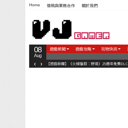
Home
徵稿與業務合作
關於我們
08
遊戲新聞
遊戲攻略
玩物快訊
Aug
‹
›
【遊戲新聞】《火線獵殺：野境》25週年免費DL