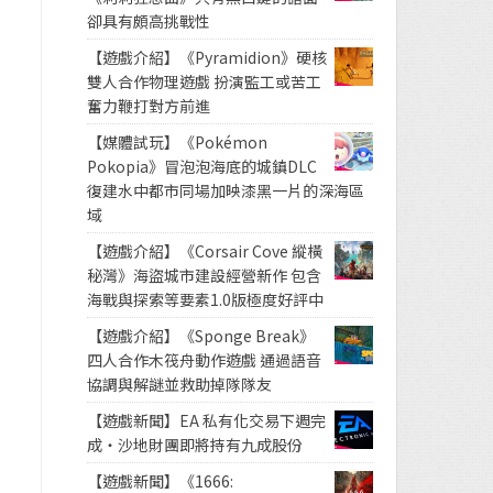
卻具有頗高挑戰性
【遊戲介紹】《Pyramidion》硬核
雙人合作物理遊戲 扮演監工或苦工
奮力鞭打對方前進
【媒體試玩】《Pokémon
Pokopia》冒泡泡海底的城鎮DLC
復建水中都市同場加映漆黑一片的深海區
域
【遊戲介紹】《Corsair Cove 縱橫
秘灣》海盜城市建設經營新作 包含
海戰與探索等要素1.0版極度好評中
【遊戲介紹】《Sponge Break》
四人合作木筏舟動作遊戲 通過語音
協調與解謎並救助掉隊隊友
【遊戲新聞】EA 私有化交易下週完
成・沙地財團即將持有九成股份
【遊戲新聞】《1666: