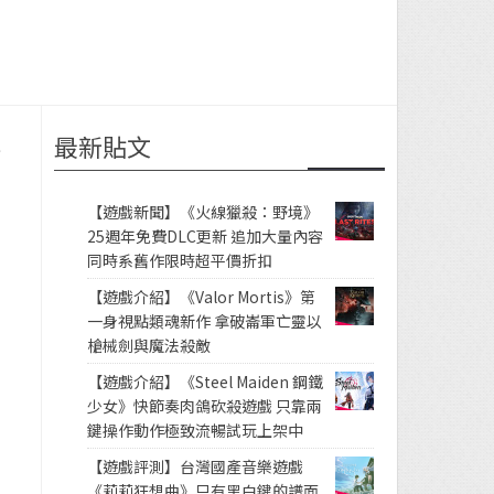
最新貼文
公
【遊戲新聞】《火線獵殺：野境》
25週年免費DLC更新 追加大量內容
同時系舊作限時超平價折扣
【遊戲介紹】《Valor Mortis》第
一身視點類魂新作 拿破崙軍亡靈以
槍械劍與魔法殺敵
【遊戲介紹】《Steel Maiden 鋼鐵
少女》快節奏肉鴿砍殺遊戲 只靠兩
鍵操作動作極致流暢試玩上架中
【遊戲評測】台灣國產音樂遊戲
《莉莉狂想曲》只有黑白鍵的譜面