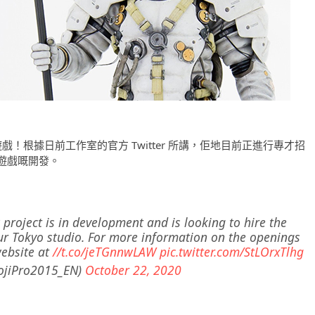
開發新遊戲！根據日前工作室的官方 Twitter 所講，佢地目前正進行專才招
遊戲嘅開發。
project is in development and is looking to hire the
our Tokyo studio. For more information on the openings
website at
//t.co/jeTGnnwLAW
pic.twitter.com/StLOrxTlhg
ojiPro2015_EN)
October 22, 2020