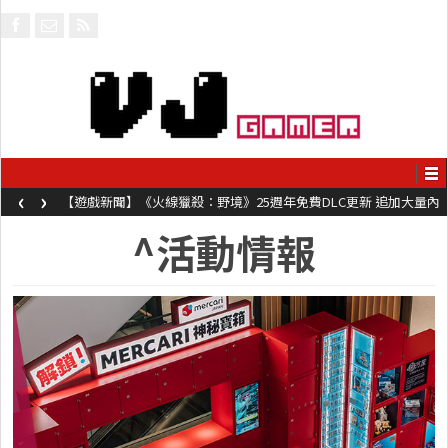
‹
›
【遊戲新聞】《火線獵殺：野境》25週年免費DLC更新 追加大量內
容同時系舊作限時超平價折扣
^活動情報