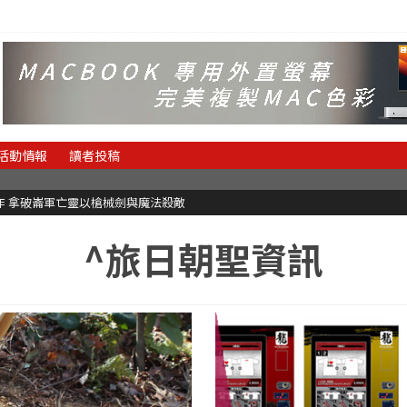
活動情報
讀者投稿
魂新作 拿破崙軍亡靈以槍械劍與魔法殺敵
^旅日朝聖資訊