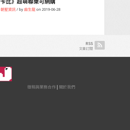
之卡比》超萌聯乘可網購
日朝聖資訊
/ by
麻生龍
on 2019-06-28
RSS
文章訂閱
徵稿與業務合作
|
關於我們