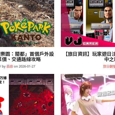
 寶可樂園：關都」首個戶外設
【旅日資訊】玩家遊日注
票價、交通路線攻略
中之
/ by
森麻
on 2026-01-27
旅日朝