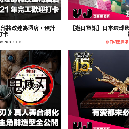
代總部將改建為酒店・預計
【遊日資訊】日本環球影
打卡
n 2020-01-10
旅日朝聖資訊