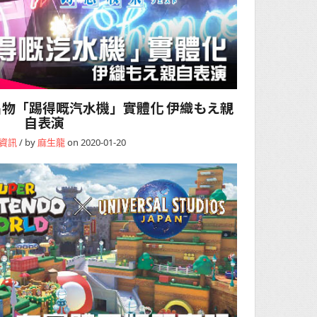
物「踢得嘅汽水機」實體化 伊織もえ親
自表演
資訊
/ by
麻生龍
on 2020-01-20