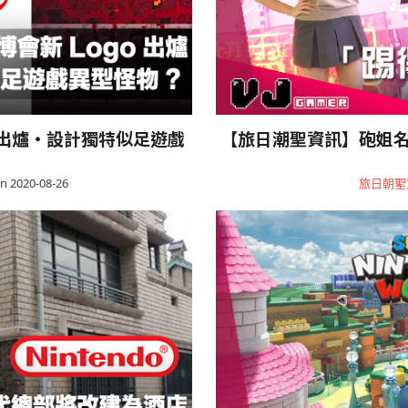
 出爐・設計獨特似足遊戲
【旅日潮聖資訊】砲姐名
n 2020-08-26
旅日朝聖