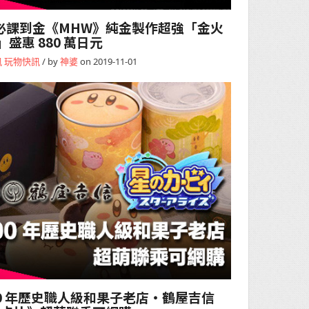
必課到金《MHW》純金製作超強「金火
」盛惠 880 萬日元
訊
玩物快訊
/ by
神婆
on 2019-11-01
00 年歷史職人級和果子老店・鶴屋吉信