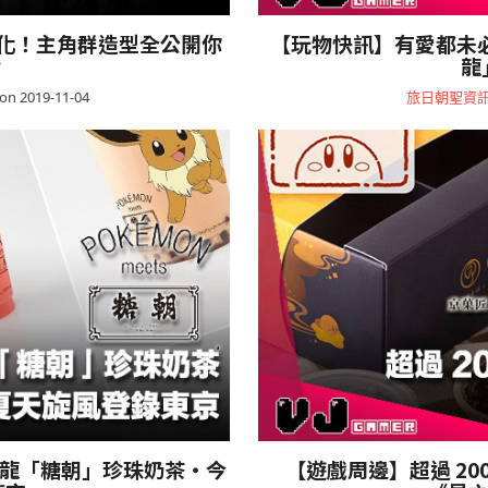
化！主角群造型全公開你
【玩物快訊】有愛都未
？
龍
on 2019-11-04
旅日朝聖資
過江龍「糖朝」珍珠奶茶・今
【遊戲周邊】超過 2