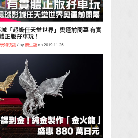
城「超級任天堂世界」奧運前開幕 有實
體正版孖車玩！
玩物快訊
/ by
麻生龍
on 2019-11-26