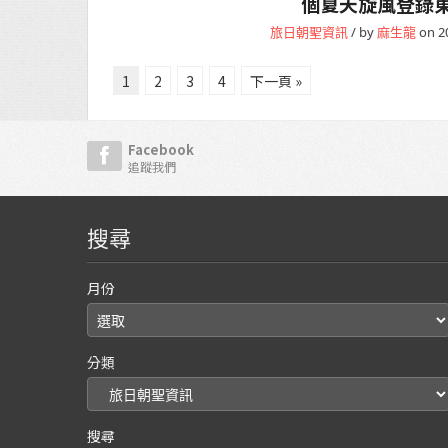
個夏天旋風登錄
旅日朝聖資訊
/ by
麻生龍
on 2
1
2
3
4
下一頁 »
Facebook
追蹤我們
搜尋
月份
分類
搜尋