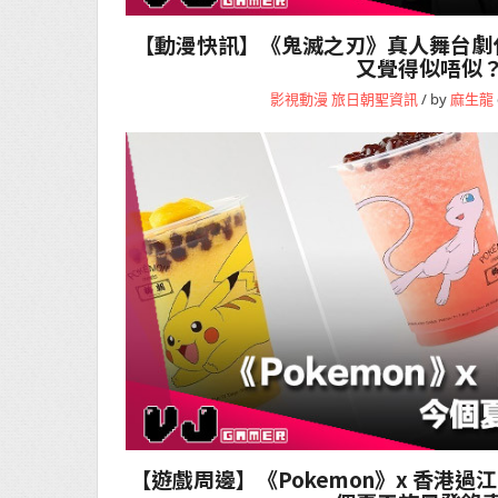
【動漫快訊】《鬼滅之刃》真人舞台劇
又覺得似唔似
影視動漫
旅日朝聖資訊
/ by
麻生龍
【遊戲周邊】《Pokemon》x 香港