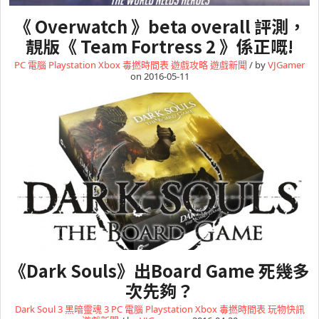
《 Overwatch 》beta overall 評測，
靚版《 Team Fortress 2 》係正嘅!
PC 電腦
Playstation
Xbox
毒撚時間表
遊戲攻略
遊戲新聞
/ by
VJGamer
on 2016-05-11
《Dark Souls》出Board Game 死幾多
次先夠？
Dark Soul 3 黑暗靈魂 3
PC 電腦
Playstation
Xbox
毒撚時間表
玩物快訊