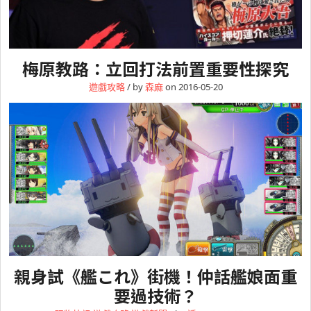
梅原教路：立回打法前置重要性探究
遊戲攻略
/ by
森麻
on 2016-05-20
親身試《艦これ》街機！仲話艦娘面重
要過技術？