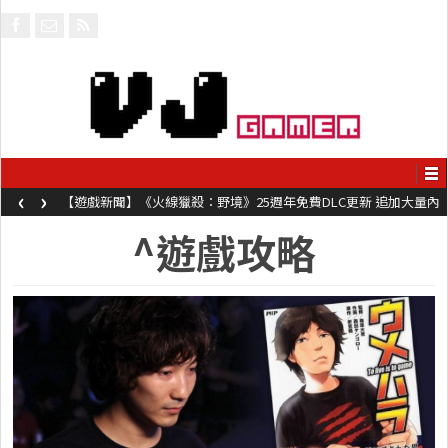
‹
›
【遊戲新聞】《火線獵殺：野境》25週年免費DLC更新 追加大量內
容同時系舊作限時超平價折扣
^遊戲攻略