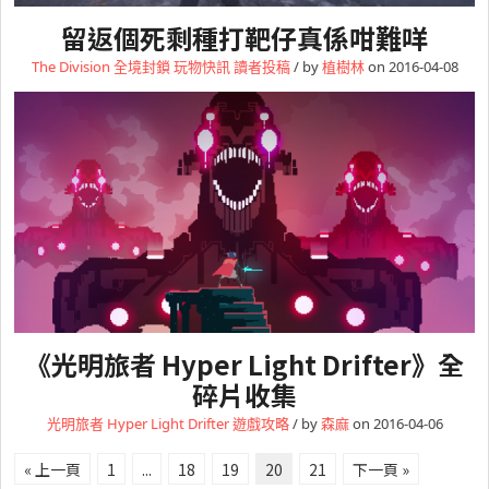
留返個死剩種打靶仔真係咁難咩
The Division 全境封鎖
玩物快訊
讀者投稿
/ by
植樹林
on 2016-04-08
《光明旅者 Hyper Light Drifter》全
碎片收集
光明旅者 Hyper Light Drifter
遊戲攻略
/ by
森麻
on 2016-04-06
« 上一頁
1
...
18
19
20
21
下一頁 »