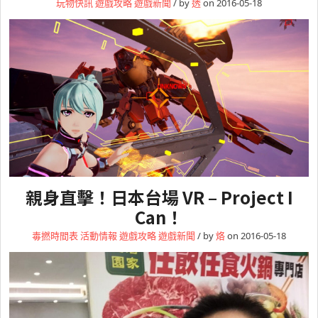
玩物快訊
遊戲攻略
遊戲新聞
/ by
透
on 2016-05-18
親身直擊！日本台場 VR – Project I
Can！
毒撚時間表
活動情報
遊戲攻略
遊戲新聞
/ by
烙
on 2016-05-18