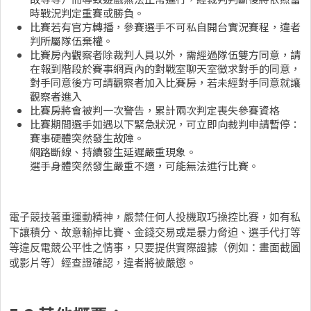
時戰況判定重賽或勝負。
比賽若有官方轉播，參賽選手不可私自開台實況賽程，違者
判所屬隊伍棄權。
比賽房內觀察者除裁判人員以外，需經過隊伍雙方同意，請
在報到階段於賽事網頁內的對戰室聊天室徵求對手的同意，
對手同意後方可請觀察者加入比賽房，若未經對手同意就讓
觀察者進入
比賽房將會被判一次警告，累計兩次判定喪失參賽資格
比賽期間選手如遇以下緊急狀況，可立即向裁判申請暫停：
賽事硬體突然發生故障。
網路斷線、持續發生延遲嚴重現象。
選手身體突然發生嚴重不適，可能無法進行比賽。
電子競技著重運動精神，嚴禁任何人投機取巧操控比賽，如有私
下讓積分、故意輸掉比賽、金錢交易或是暴力脅迫、選手代打等
等違反電競公平性之情事，只要提供實際證據（例如：畫面截圖
或影片等）經查證確認，違者將被嚴懲。