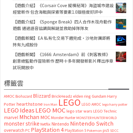
【遊戲介紹】《Corsair Cove 縱橫秘灣》海盜城市建設
經營新作 包含海戰與探索等要素1.0版極度好評中
【遊戲介紹】《Sponge Break》四人合作木筏舟動作
遊戲 通過語音協調與解謎並救助掉隊隊友
【遊戲新聞】EA 私有化交易下週完成・沙地財團即將
持有九成股份
【遊戲新聞】《1666: Amsterdam》前《刺客教條》
創意總監動作冒險新作 歷時十多年開發新影片釋出序章
試玩開放中
標籤雲
Blizzard
AMOC
BrickHeadz
elden ring
Gundam
Harry
Biohazard
LEGO
hearthstone
Potter
LEGO AMOC
lego harry potter
Iron Man
LEGO MOC
LEGO Ideas
lego star wars
LEGO Technic
Mhchan
marvel
MOC
Monster Hunter
MONSTER HUNTER WORLD
Nintendo Switch
monster strike
Nintendo
Netflix
PlayStation 4
overwatch
ps5
PC
PlayStation 5
Pokemon
SDCC