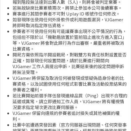
報到階段無法達到出賽人數（5人)，則將會被判定棄賽。
若無故缺席比賽累積兩次，將禁止參加本公司後續賽事。
賽事進行其間參賽者不可對 Uplay ID 帳號作任何修改。
如發現隊伍使用任何外掛軟件或利用遊戲漏洞，VJGamer
將即時取消指定隊伍資格。
參賽者不可使用任何有可能讓賽事出現不公平情況的行為，
包括但不限於以「機動盾放置於窗前阻止進攻方進入窗口」
等，VJGamer 將會對此類行為作出審察，嚴重者將被取消
比賽資格。
開局方需依照指示開設戰局，對戰雙方有責任核對設置是否
正確，如發現任何設置問題，請於比賽進行期間向
VJGamer 工作人員提出申訴，比賽結束後的設定問題申訴
將無法受理。
VJGamer 將保留及取消任何被發現或懷疑偽造身份者的比
賽資格，以及試圖使用任何程式影響比賽及活動投票結果的
參賽者之權利。
若比賽開始前選手隊伍發現連線品質（Ping）出現不合理的
延遲或異常，請立即通知工作人員，VJGamer 將有權視情
況要求指定場次更改比賽伺服器。
VJGamer 保留向違規的參賽者追討損失或其他補償的權
利。
比賽中若遭遇突發因素（官方伺服器出現問題、任何突發事
故等等）而導致遊戲無法正常進行，經裁判判斷後將依照當