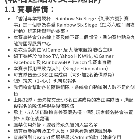
1.1 賽事詳情：
「香港專業電競杯 – Rainbow Six Siege《虹彩六號》賽
事」是一個專為喜愛 Rainbow Six Siege《虹彩六號：圍攻
行動》玩家所舉辦的賽事。
本賽事將會分為線上賽及線下賽二個部份，準決賽地點為九
龍灣國際展貿中心
是次活動將由 VJGamer 及 九龍電競館 聯合主辦
線下賽將於 Yahoo TV, Yahoo HK 網站, VJGamer
Facebook 及 Rainbow6HK Twitch 作賽事直播
本賽事採用單敗淘汰制（Single Elimination）
每支隊伍最少5名正選成員（可外加2名後備隊員）
個別玩家（1-4人）也可以報名
我們將會幫助各位隨機組隊，系統會自動識別人數不足的隊
伍
上限32隊，最先提交最少5名正選成員的為正選隊伍，滿額
後報名的隊伍將視為後備隊伍
承上，5人隊伍將擁有參賽優先權，個別玩家報名將會被置
於5人隊伍後處理
嚴禁使用外掛，違者將永久被列入黑名單
請尊重參賽者及工作人員，避免辱罵或嘲諷對手
查詢可到 Discord 伺服器尋求Admin協助（建議使用