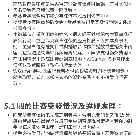
前核對隊員帳號是否與官方登記隊伍資料無誤）方可參加。
每名參賽者只能代表一隊參賽。
參賽者遊戲名稱不能含有任何不雅及粗俗字句。
得獎者及其隊員領取獎金 / 獎品前須出示其身份證明文件以
核實身份。
主辦單位有權利用你的姓名、個人經歷與樣貌替本賽事進行
廣告行為，並且作為賽事往後的歷史推廣。依照本賽事規
則，主辦單位有權獨自或與播放合作夥伴播放或重播賽事內
容（包括透過網際網絡與無線網路），無須支付額外費用。
在任何情況下造成比賽延誤或取消，VJGamer 均不會作出
任何退款或賠償（報名抵押金除外）。
VJGamer 將根據由得獎者提供的聯絡資料與得獎者聯繫，
所有聯繫方式均以報名表格的資料為準，並不接受自行更
改。
5.1 關於比賽突發情況及違規處理：
除非參賽隊伍仍未完成之前賽事，否則比賽開始之後 15 分
鐘內若該場次出賽隊員沒有全員到齊即視同棄權。若你的對
手隊伍未能依時出席，請與工作人員聯絡。
選手必須對自己的硬體設備及網路連線負責，若參賽隊伍於