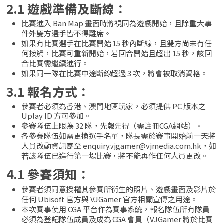
2.1 遊戲準備及斷線：
比賽進入 Ban Map 畫面時將視同為遊戲開始，且除重大事
件外雙方選手皆不得離席。
如果有比賽選手在比賽開始 15 秒內斷線，且雙方尚未有任
何接觸，比賽可重新開始，若回合開始且超出 15 秒，該回
合比賽需繼續進行。
如果同一隊在比賽中途斷線超過 3 次，將會被取消資格。
3.1 報名方式：
參賽者必須為香港、澳門地區玩家，必須提供 PC 版本之
Uplay ID 方可參加。
參賽隊伍上限為 32 隊，先報先得（需註冊CGA網站）。
各參賽隊伍如需更換選手名單，隊長需於賽事開始前一天將
人員改動資訊寄至
enquiry.vjgamer@vjmedia.com.hk
，如
若該隊伍已進行第一場比賽，將不能再作任何人員更改。
4.1 參賽須知：
參賽者須同意授權其參賽所衍生的照片、遊戲畫面及影片於
任何 Ubisoft 官方與 VJGamer 官方相關宣傳之用途。
本次賽事使用 CGA 平台作為賽事系統，報名隊伍所有隊員
必須為登記隊伍成員及成為 CGA 會員（VJGamer 將於比賽