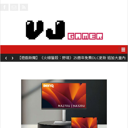
‹
›
【遊戲新聞】《火線獵殺：野境》25週年免費DLC更新 追加大量內
容同時系舊作限時超平價折扣