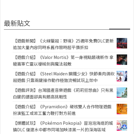
最新貼文
【遊戲新聞】《火線獵殺：野境》25週年免費DLC更新
追加大量內容同時系舊作限時超平價折扣
【遊戲介紹】《Valor Mortis》第一身視點類魂新作 拿
破崙軍亡靈以槍械劍與魔法殺敵
【遊戲介紹】《Steel Maiden 鋼鐵少女》快節奏肉鴿砍
殺遊戲 只靠兩鍵操作動作極致流暢試玩上架中
【遊戲評測】台灣國產音樂遊戲《莉莉狂想曲》只有黑
白鍵的譜面卻具有頗高挑戰性
【遊戲介紹】《Pyramidion》硬核雙人合作物理遊戲
扮演監工或苦工奮力鞭打對方前進
【媒體試玩】《Pokémon Pokopia》冒泡泡海底的城
鎮DLC 復建水中都市同場加映漆黑一片的深海區域