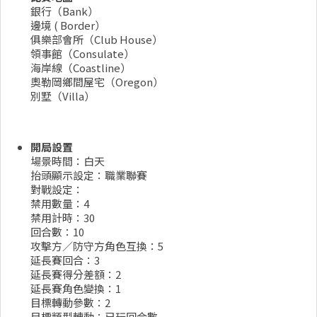
銀行（Bank）
邊境 ( Border）
俱樂部會所（Club House）
領事館（Consulate）
海岸線（Coastline）
奧勒岡鄉間屋宅（Oregon）
別墅（Villa）
開局設置
場景時間：白天
抬頭顯示設定：職業聯賽
對戰設定：
禁用數量：4
禁用計時：30
回合數：10
攻擊方／防守方角色互換：5
延長賽回合：3
延長賽得分差額：2
延長賽角色變換：1
目標轉動參數：2
目標類型轉動：已玩回合數