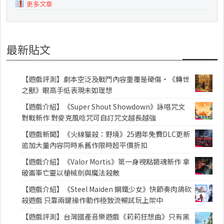
更多文章
最新貼文
【遊戲評測】劇本空泛及戰鬥內容重覆是硬傷・《轉世
之獸》眼高手低表現未如理想
【遊戲介紹】《Super Shout Showdown》詠唱咒文
對戰新作 對麥克風唸咒可自訂咒文越長越強
【遊戲新聞】《火線獵殺：野境》25週年免費DLC更新
追加大量內容同時系舊作限時超平價折扣
【遊戲介紹】《Valor Mortis》第一身視點類魂新作 拿
破崙軍亡靈以槍械劍與魔法殺敵
【遊戲介紹】《Steel Maiden 鋼鐵少女》快節奏肉鴿砍
殺遊戲 只靠兩鍵操作動作極致流暢試玩上架中
【遊戲評測】台灣國產音樂遊戲《莉莉狂想曲》只有黑