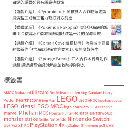
白鍵的譜面卻具有頗高挑戰性
【遊戲介紹】《Pyramidion》硬核雙人合作物理遊戲
扮演監工或苦工奮力鞭打對方前進
【媒體試玩】《Pokémon Pokopia》冒泡泡海底的城
鎮DLC 復建水中都市同場加映漆黑一片的深海區域
【遊戲介紹】《Corsair Cove 縱橫秘灣》海盜城市建設
經營新作 包含海戰與探索等要素1.0版極度好評中
【遊戲介紹】《Sponge Break》四人合作木筏舟動作
遊戲 通過語音協調與解謎並救助掉隊隊友
標籤雲
Blizzard
AMOC
BrickHeadz
elden ring
Gundam
Harry
Biohazard
LEGO
hearthstone
Potter
LEGO AMOC
lego harry potter
Iron Man
LEGO MOC
LEGO Ideas
lego star wars
LEGO Technic
Mhchan
marvel
MOC
Monster Hunter
MONSTER HUNTER WORLD
Nintendo Switch
monster strike
Nintendo
Netflix
PlayStation 4
overwatch
ps5
PC
PlayStation 5
Pokemon
SDCC