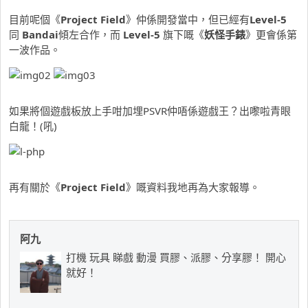
目前呢個《
Project Field
》仲係開發當中，但已經有
Level-5
同
Bandai
傾左合作，而
Level-5
旗下嘅《
妖怪手錶
》更會係第
一波作品。
如果將個遊戲板放上手咁加埋PSVR仲唔係遊戲王？出嚟啦青眼
白龍！(吼)
再有關於《
Project Field
》嘅資料我地再為大家報導。
阿九
打機 玩具 睇戲 動漫 買膠、派膠、分享膠！ 開心
就好！