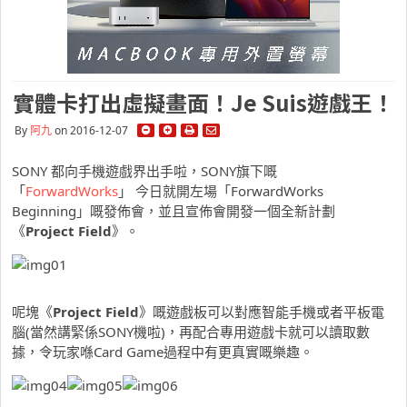
實體卡打出虛擬畫面！Je Suis遊戲王！
By
阿九
on 2016-12-07
SONY 都向手機遊戲界出手啦，SONY旗下嘅
「
ForwardWorks
」 今日就開左場「ForwardWorks
Beginning」嘅發佈會，並且宣佈會開發一個全新計劃
《
Project Field
》。
呢塊《
Project Field
》嘅遊戲板可以對應智能手機或者平板電
腦(當然講緊係SONY機啦)，再配合專用遊戲卡就可以讀取數
據，令玩家喺Card Game過程中有更真實嘅樂趣。