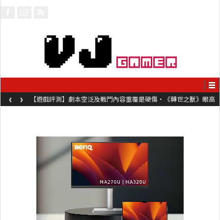
‹
›
【遊戲評測】劇本空泛及戰鬥內容重覆是硬傷・《轉世之獸》眼高
手低表現未如理想