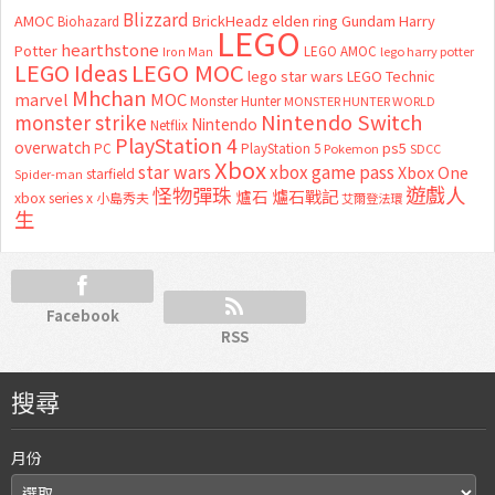
Blizzard
AMOC
BrickHeadz
elden ring
Gundam
Harry
Biohazard
LEGO
hearthstone
Potter
LEGO AMOC
lego harry potter
Iron Man
LEGO MOC
LEGO Ideas
lego star wars
LEGO Technic
Mhchan
marvel
MOC
Monster Hunter
MONSTER HUNTER WORLD
Nintendo Switch
monster strike
Nintendo
Netflix
PlayStation 4
overwatch
ps5
PC
PlayStation 5
Pokemon
SDCC
Xbox
star wars
xbox game pass
Xbox One
starfield
Spider-man
怪物彈珠
遊戲人
爐石
爐石戰記
xbox series x
小島秀夫
艾爾登法環
生
Facebook
RSS
搜尋
月份