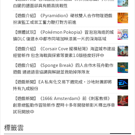
白鍵的譜面卻具有頗高挑戰性
【遊戲介紹】《Pyramidion》硬核雙人合作物理遊戲
扮演監工或苦工奮力鞭打對方前進
【媒體試玩】《Pokémon Pokopia》冒泡泡海底的城
鎮DLC 復建水中都市同場加映漆黑一片的深海區域
【遊戲介紹】《Corsair Cove 縱橫秘灣》海盜城市建設
經營新作 包含海戰與探索等要素1.0版極度好評中
【遊戲介紹】《Sponge Break》四人合作木筏舟動作
遊戲 通過語音協調與解謎並救助掉隊隊友
【遊戲新聞】EA 私有化交易下週完成・沙地財團即將
持有九成股份
【遊戲新聞】《1666: Amsterdam》前《刺客教條》
創意總監動作冒險新作 歷時十多年開發新影片釋出序章
試玩開放中
標籤雲