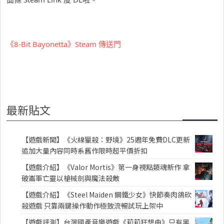
《8-Bit Bayonetta》Steam 傳送門
最新貼文
【遊戲新聞】《火線獵殺：野境》25週年免費DLC更新
追加大量內容同時系舊作限時超平價折扣
【遊戲介紹】《Valor Mortis》第一身視點類魂新作 拿
破崙軍亡靈以槍械劍與魔法殺敵
【遊戲介紹】《Steel Maiden 鋼鐵少女》快節奏肉鴿砍
殺遊戲 只靠兩鍵操作動作極致流暢試玩上架中
【遊戲評測】台灣國產音樂遊戲《莉莉狂想曲》只有黑