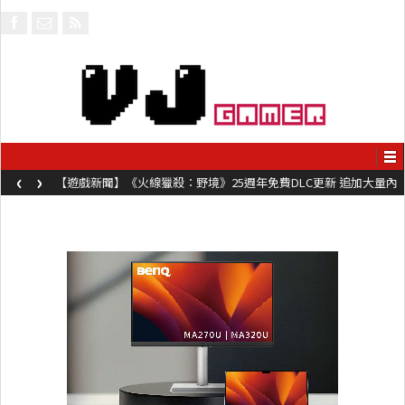
‹
›
【遊戲新聞】《火線獵殺：野境》25週年免費DLC更新 追加大量內
容同時系舊作限時超平價折扣