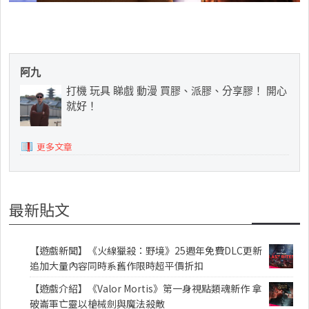
阿九
打機 玩具 睇戲 動漫 買膠、派膠、分享膠！ 開心
就好！
更多文章
最新貼文
【遊戲新聞】《火線獵殺：野境》25週年免費DLC更新
追加大量內容同時系舊作限時超平價折扣
【遊戲介紹】《Valor Mortis》第一身視點類魂新作 拿
破崙軍亡靈以槍械劍與魔法殺敵