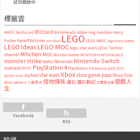
試玩開放中
標籤雲
Blizzard
AMOC
BrickHeadz
elden ring
Gundam
Harry
Biohazard
LEGO
hearthstone
Potter
LEGO AMOC
lego harry potter
Iron Man
LEGO MOC
LEGO Ideas
lego star wars
LEGO Technic
Mhchan
marvel
MOC
Monster Hunter
MONSTER HUNTER WORLD
Nintendo Switch
monster strike
Nintendo
Netflix
PlayStation 4
overwatch
ps5
PC
PlayStation 5
Pokemon
SDCC
Xbox
star wars
xbox game pass
Xbox One
starfield
Spider-man
怪物彈珠
遊戲人
爐石
爐石戰記
xbox series x
小島秀夫
艾爾登法環
生
Facebook
RSS
搜尋