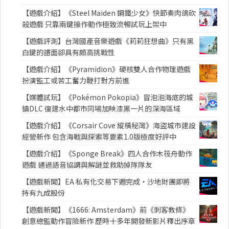
【遊戲介紹】《Steel Maiden 鋼鐵少女》快節奏肉鴿砍
殺遊戲 只靠兩鍵操作動作極致流暢試玩上架中
【遊戲評測】台灣國產音樂遊戲《莉莉狂想曲》只有黑
白鍵的譜面卻具有頗高挑戰性
【遊戲介紹】《Pyramidion》硬核雙人合作物理遊戲
扮演監工或苦工奮力鞭打對方前進
【媒體試玩】《Pokémon Pokopia》冒泡泡海底的城
鎮DLC 復建水中都市同場加映漆黑一片的深海區域
【遊戲介紹】《Corsair Cove 縱橫秘灣》海盜城市建設
經營新作 包含海戰與探索等要素1.0版極度好評中
【遊戲介紹】《Sponge Break》四人合作木筏舟動作
遊戲 通過語音協調與解謎並救助掉隊隊友
【遊戲新聞】EA 私有化交易下週完成・沙地財團即將
持有九成股份
【遊戲新聞】《1666: Amsterdam》前《刺客教條》
創意總監動作冒險新作 歷時十多年開發新影片釋出序章