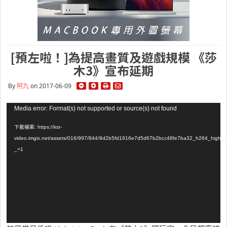
[預左啦！]為提高畫質及遊戲規模 《莎
木3》宣布延期
By
阿九
on 2017-06-09
視
Media error: Format(s) not supported or source(s) not found
訊
下載檔案: https://ksr-
播
video.imgix.net/assets/016/997/844/9d2b5fd1916e7d5d67b2bcc48fe7ba32_h264_high.
放
_=1
器