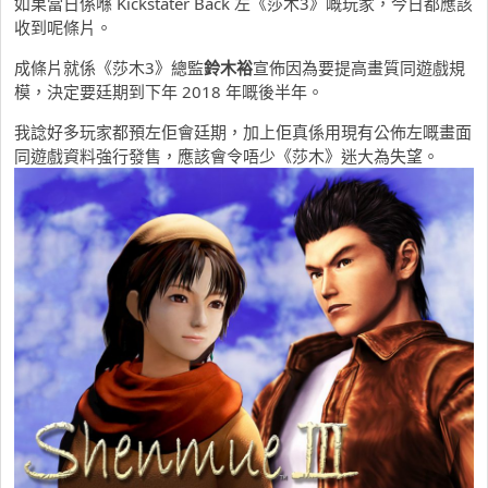
如果當日係喺 Kickstater Back 左《莎木3》嘅玩家，今日都應該
收到呢條片。
成條片就係《莎木3》總監
鈴木裕
宣佈因為要提高畫質同遊戲規
模，決定要廷期到下年 2018 年嘅後半年。
我諗好多玩家都預左佢會廷期，加上佢真係用現有公佈左嘅畫面
同遊戲資料強行發售，應該會令唔少《莎木》迷大為失望。