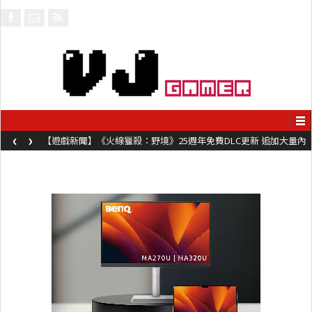
‹
›
【遊戲新聞】《火線獵殺：野境》25週年免費DLC更新 追加大量內
容同時系舊作限時超平價折扣