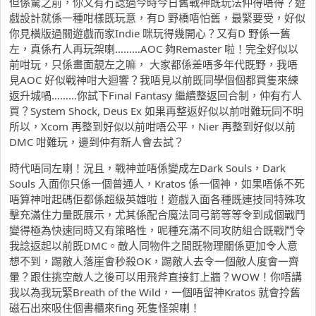
但係驚之前，你又有冇諗過今時今日舊戰神既玩法仲得唔得？遊
戲設計就係一種咁樣既玩意，有D 野橋唔怕舊，最緊要受，好似
你見橫版過關遊戲而家Indie 咪玩得幾開心？又有D 野係一舊
左，真係冇人再玩架喇………AOC 夠Remaster 啦！完全好似以
前咁玩，只係畫面靚左之嘛， 大家都係差唔多年代既野，我唔
見AOC 好似戰神咁大迴響？我唔見以前既同學個個都買隻來練
返升城喎………你試下Final Fantasy 繼續整返回合制，仲有冇人
買？System Shock, Deus Ex 如果再整返好似以前咁難玩同不明
所以，Xcom 再整到好似以前咁唔公平，Nier 再整到好似以前
DMC 咁難玩，邊到仲有新人會去試？
時代唔同左喇！況且，戰神並唔係變成左Dark Souls，Dark
Souls 入面你只係一個普通人，Kratos 係一個神，如果唔係不死
唔算神咁起碼佢都係超級英雄啦！遊戲入面各種既連技同特殊攻
擊充滿住力量既展示，尤其係配合魔法同弓箭等等令到成個戰鬥
變得極為快速同時又有策略性，呢種充滿不同攻防組合既戰鬥令
我諗返起以前既DMC。敵人同物件之間既物理關係更加令人意
想不到，踢敵人落崖會秒殺OK，踢敵人去令一個敵人度會一齊
暈？跟住挑空敵人之後可以用飛斧直接釘上牆？WOW！你唔講
我以為我玩緊Breath of the Wild，一個唔留神Kratos 就會拎舊
磁石出來吸住個書櫃來fing 死隻怪架喇！