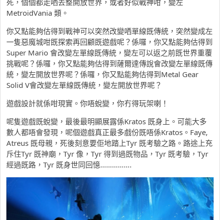
死，個個都走哂去整開放世界，或者好似戰神咁，變左
MetroidVania 類。
你又點能夠估得到戰神可以突然改變哂單線既傳統，突然變成左
一隻惡魔城咁既探索再回顧既遊戲呢？係囉，你又點能夠估得到
Super Mario 會改變左單線既傳統，變左可以返之前既世界重覆
挑戰呢？係囉，你又點能夠估得到薩爾達傳說會改變左單線既傳
統，變左開放世界呢？係囉，你又點能夠估得到Metal Gear
Solid V會改變左單線既傳統，變左開放世界呢？
遊戲設計就係咁現實。你唔蛻變，你冇得玩架喇！
呢隻遊戲既蛻變，最後最明顯展露係Kratos 既身上。可能大多
數人都唔會發現，呢個遊戲真正最多戲份既唔係Kratos。Faye,
Atreus 既母親，死後刻意要佢地踏上Tyr 既考驗之路。路途上充
斥住Tyr 既神廟，Tyr 像，Tyr 得到過既物品，Tyr 既考驗，Tyr
經過既路，Tyr 既身世同回憶…………….