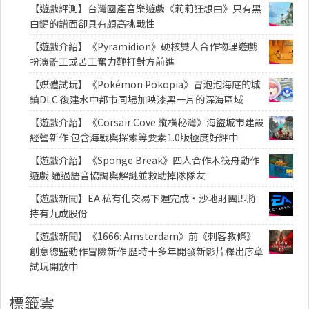
【遊戲評測】台灣國產音樂遊戲《莉莉狂想曲》只有黑
白鍵的譜面卻具有頗高挑戰性
【遊戲介紹】《Pyramidion》硬核雙人合作物理遊戲
扮演監工或苦工奮力鞭打對方前進
【媒體試玩】《Pokémon Pokopia》冒泡泡海底的城
鎮DLC 復建水中都市同場加映漆黑一片的深海區域
【遊戲介紹】《Corsair Cove 縱橫秘灣》海盜城市建設
經營新作 包含海戰與探索等要素1.0版極度好評中
【遊戲介紹】《Sponge Break》四人合作木筏舟動作
遊戲 通過語音協調與解謎並救助掉隊隊友
【遊戲新聞】EA 私有化交易下週完成・沙地財團即將
持有九成股份
【遊戲新聞】《1666: Amsterdam》前《刺客教條》
創意總監動作冒險新作 歷時十多年開發新影片釋出序章
試玩開放中
標籤雲