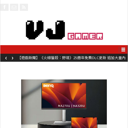
‹
›
【遊戲新聞】《火線獵殺：野境》25週年免費DLC更新 追加大量內
容同時系舊作限時超平價折扣