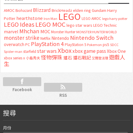
Blizzard
AMOC
BrickHeadz
elden ring
Gundam
Harry
Biohazard
LEGO
hearthstone
Potter
LEGO AMOC
lego harry potter
Iron Man
LEGO MOC
LEGO Ideas
lego star wars
LEGO Technic
Mhchan
marvel
MOC
Monster Hunter
MONSTER HUNTER WORLD
Nintendo Switch
monster strike
Nintendo
Netflix
PlayStation 4
overwatch
ps5
PC
PlayStation 5
Pokemon
SDCC
Xbox
star wars
xbox game pass
Xbox One
starfield
Spider-man
怪物彈珠
遊戲人
爐石
爐石戰記
xbox series x
小島秀夫
艾爾登法環
生
Facebook
RSS
搜尋
月份