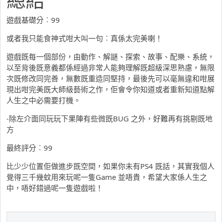
遊戲基礎分︰99
或者我只能食神式咁大叫一句︰真係太完美喇！
遊戲既每一個部份，由動作、解謎、探索、故事、配樂、系統，
以至背後既意義都係經過非常人能夠理解既超級深思熟慮，無限
次既修改同完善，無數既重造同堅持，最後先可以毫無違和咁展
現出咁完美既大師級藝術之作，佢會令你知道或者重新知道點解
人生之中必需要打機。
-除左介面同玩玩下果陣有些微既BUG 之外，好難再有挑剔既地
方
最終評分︰99
比少少位置佢做進步既空間，如果你未有PS4 既話，其實我個人
覺得三千幾蚊用來玩呢一隻Game 並唔貴，希望大家係人生之
中，唔好錯過呢一隻遊戲啦！