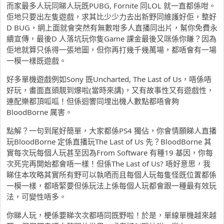
而家最多人玩同睇人玩既PUBG, Fornite 同LOL 就一直都係咁。
佢地只要出左隻遊戲，求其比少少力去出新野同維護好佢，整好
D BUG，網上面就會突然有無數咁多人直播同出片，幫你免費永
續宣傳，最後D 人落坑玩你隻Game 課金最後又咪係你賺？因為
佢地就算只係得一張地圖，但你再打幾千幾萬場，都唔會有一場
一模一樣既遊戲。
好多單機遊戲例如Sony 既Uncharted, The Last of Us，唔係唔
好玩，畫面直頭靚到爆啦(當時來講)，又有故事性又有遊戲性，
連配樂都頂呱呱！但係迴響同埋出機人數點都唔會夠
BloodBorne 厲害。
點解？一句到尾好簡單，大家都係PS4 獨佔，你會情願睇人直播
玩BloodBorne 定係直播玩The Last of Us 先？BloodBorne 其
實每次玩每個人玩甚至因為From Software 有種19 基因，你每
次死完再開始都會唔一樣！但係The Last of Us? 唔好意思，我
睇住本攻略其實所有野可以執哂而且每個人玩每隻怪既位置都係
一模一樣，都唔緊要但係玩法上係每個人玩都會跟一種最有效玩
法，可變性唔多。
你睇人玩，梗係要睇次次都唔同既野啦！於是，單線單機越來越