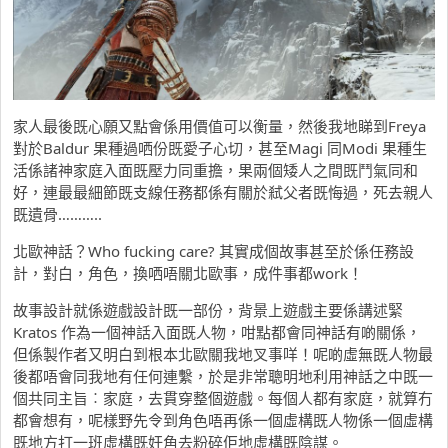
家人最後既心願又點會係用價值可以衡量，然後我地睇到Freya
對於Baldur 果種過哂份既愛子心切，甚至Magi 同Modi 果種生
活係諸神家庭入面既壓力同重擔，果兩個矮人之間既鬥氣同和
好，連最最細節既支線任務都係有關於弒父者既悔過，死去親人
既遺骨………..
北歐神話？Who fucking care? 其實成個故事甚至於係任務設
計，對白，角色，換哂唔關北歐事，成件事都work！
故事設計就係遊戲設計既一部份，背景上遊戲主要係講述緊
Kratos 作為一個神話入面既人物，咁點都會同神話有啲關係，
但係製作者又明白到根本北歐關我地叉事咩！呢啲虛無既人物最
後都唔會同我地有任何連繫，於是非常聰明地利用神話之中既一
個共同主旨︰家庭，去貫穿整個遊戲。每個人都有家庭，就算冇
都會想有，呢樣野先令到角色唔再係一個虛構既人物係一個虛構
既地方打一班虛構既奸角去粉碎佢地虛構既陰謀。