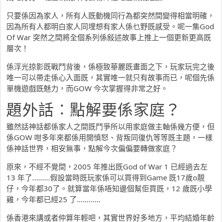
只要係因為家人，所有人既動機同行為都突然間變得相當明確，
因為所有人都明白家人同埋想有家人係乜野既感受。呢一集God
Of War 突然之間將全個系列係敍述故事上推上一個更新更高既
層次！
係浮光掠影既戰鬥背後，係極致華麗既畫面之下，玩家玩完之後
唯一可以帶走係心入面既，其實唯一就只有故事而已，呢個先係
單機遊戲既魅力，而GOW 今次掌握得非常之好。
題外話︰點解要係家庭？
雖然話神話都係家人之間既鬥爭所以用家庭做主軸係幾方便，但
係GOW 咁多年來都係用開憤怒、背叛同復仇等等既主題，一樣
係神話世界，相安無事，點解今次偏偏要轉做家庭？
原來，不經不覺間，2005 年推出既God of War 1 已經過去左
13 年了………假設當時既玩家係可以買得到Game 既17歲o靚
仔，今年都30了。就算當年係唔知邊個幫佢買既，12 歲既小學
雞，今年都已經25 了…………
係香港來講或者仲算年輕吧，其實世界好多地方，平均結婚年齡