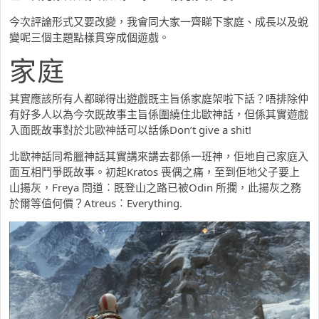
今次評論形式又要改變，我會同大家一齊睇下家庭、成長以及蛻
變呢三個主題點樣貫穿成個遊戲。
家庭
其實應該所有人都睇得出遊戲既主旨係家庭架啦下話？唔排除仲
有好多人以為今次既故事主旨係圍繞住北歐神話，但係其實遊戲
入面既故事對於北歐神話可以話係Don’t give a shit!
北歐神話同希臘神話其實講來講去都係一班神，佢地自己家庭入
面互相鬥爭既故事。初起Kratos 喪偶之痛，至到佢地父子要上
山揚灰，Freya 問道︰既登山之路已被Odin 所攔，此揚灰之務
於爾等值何價？Atreus︰Everything.