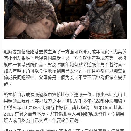
點解要加個細路落去做主角？一方面可以令到成年玩家，尤其係
有小朋友果堆，覺得身同感受。另一方面就係年輕玩家第一次接
觸呢一個系列既作品，對於呢個年紀有點老邁既主角不甚討喜，
加入年輕主角可以令佢地搵到自己既位置，而且亦都可以淺嘗到
係成長既過程中，父母係另一個角度，不聲不語地為佢做左幾多
野。
戰神係自我成長既過程中算係比較幸運既一位，係奧林匹克山上
果種爾虞我詐，笑裡藏刀之中，復仇左咁多年竟然都仲未痴線。
但係Asgard 果班人明顯冇咁好彩，講起虛偽，如果Odin 比起
Zeus 有過之而無不及。尤其係北歐人果種好戰既習性，令到果
班人成日以為自己大哂，仲要故作正義。