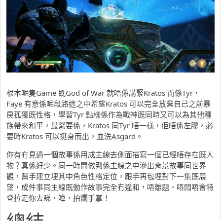
根本呢隻Game 既God of War 就唔係講緊Kratos 而係Tyr，
Faye 有意係呢段路途之中希望Kratos 可以完全放棄自己之前暴
戾孤獨既性格，學習Tyr 點樣係作為戰神既同時又可以為其他種
族帶來和平，最緊要係，Kratos 同Tyr 唔一樣，佢唔係左膠，必
要時Kratos 可以挺身而出，血洗Asgard。
你有冇見過一個故事係用成主線去側面描寫一個已經唔存在既人
物？真係好少。同一時間做到係主線之中滲出背景故事同世界
觀，幫手建立埋其中角色性格定位，跟手再包埋對下一集既展
望，成件事同主線既動作故事完全冇違和，唔離題，唔悶唔會特
登拉走你去睇，嘩，拍爛手掌！
總結