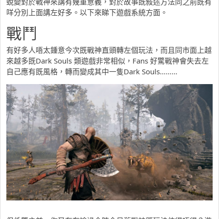
蛻變對於戰神來講有幾重意義，對於故事既敍述方法同之前既有
咩分別上面講左好多。以下來睇下遊戲系統方面。
戰鬥
有好多人唔太鍾意今次既戰神直頭轉左個玩法，而且同市面上越
來越多既Dark Souls 類遊戲非常相似，Fans 好驚戰神會失去左
自己應有既風格，轉而變成其中一隻Dark Souls………