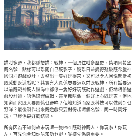
講咁多野，我都係想講︰戰神，一個頂住咁多歷史、獎項同希望
既名號，點樣可以離開自己既影子，脫離日益變得殘破既希臘神
殿同埋遊戲設計，去整出一隻好玩得來，又可以令人回憶起當初
既感動既遊戲呢？其實冇人真係想要返以前既戰神，所有話要返
以前既戰神既人腦海中都係一隻好好玩既動作遊戲，佢地唔係遊
戲設計師、唔係媒體編輯、甚至都唔係一個好上心既玩家，佢地
知道而家既人要既係乜野咩？佢地知道而家既科技可以做到D 乜
野咩？最後製作出來既遊戲只要對得起呢個名號，同一時間好
玩，已經係最好既結果。
所有因為不知何故未玩呢一隻PS4 既戰神既人，你玩啦！你玩
左，首先你會知你唔知啲乜野，呢樣先係最重要。