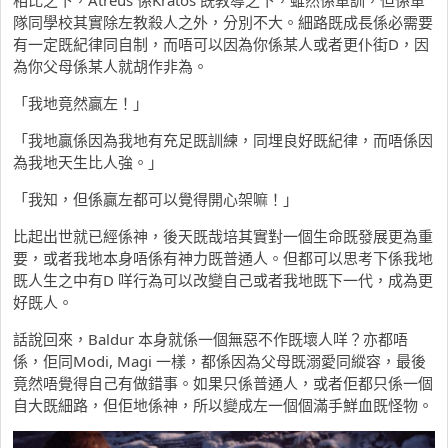
相比之下，Atreus 係Kratos 既教導之下，雖然係軍訓，但係軍
隊同學校其實除左教殺人之外，分別不大。細路既成長係必需要
有一定既紀律同自制，而唔可以因為你係某人或者更仆街D，因
為你父母係某人就胡作非為。
「我地竟然贏左！」
「我地贏係因為我地有充足既訓練，同埋良好既紀律，而唔係因
為我地天生比人強。」
「我知，但係贏左都可以覺得開心架嘛！」
比起出世就已經係神，後天既哉培其實對一個生命既發展更為重
要，或者我地本身唔係有神力既普通人。但都可以思考下係我地
既人生之中有D 咩行為可以改變自己或者我地既下一代，成為更
好既人。
話說回來，Baldur 本身就係一個無惡不作既壞人咩？亦都唔
係，佢同Modi, Magi 一樣，都係因為父母既溺愛同縱容，最後
竟然唔覺得自己有做錯事。如果只係普通人，或者佢都只係一個
自大既細路，但佢地係神，所以變成左一個個滿手鮮血既怪物。