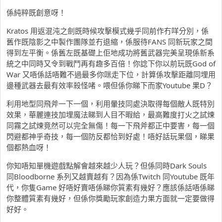
係純粹既創意呀！
Kratos 用返混沌之劍既時候攻擊模式幾乎同前作冇咩分別，係
舊作既陰影之中製作團隊並冇退縮，係服待FANS 同新玩家之間
得到左平衡。係舊左既基礎上佢地成功將舊武器完美呈現係新系
統之中同時又令到戰鬥再有趣多百倍！你諗下你以前玩既God of
War 又唔係話唔難不過最多你咪走下位，計算係攻擊距離同埋用
邊種武器去最有效率殺怪啫。喂但係你睇下而家Youtube 果D？
利用地型同飛斧一下一個，利用暈技同處決取得每個敵人既特別
效果，華麗連技加埋魔法睇到人目不暇給，最高難度打火之試煉
同霧之試煉竟然可以完全無傷！每一下飛斧都正中要害，每一個
閃避都神乎奇技，每一個防反都恰到好處！唔好話玩果個，睇果
個都熱血呀！
你知唔知單機遊戲點解會越來越少人玩？但係同時Dark Souls
同Bloodborne 系列又越賣越有？因為係Twitch 同Youtube 既年
代，你隻Game 好唔好賣唔係睇你質素有幾好？應該係話唔係睇
你整體質素有幾好，但係你獎勵玩家創造力果方面就一定要做得
好好。