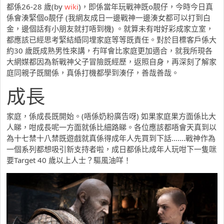
都係26-28 歲(by
wiki
)，即係當年玩戰神既o靚仔，今時今日真
係會湊緊個o靚仔 (我網友成日一邊戰神一邊湊女都可以打到白
金，邊個話有小朋友就打唔到機) 。就算未有咁好彩成家立室，
都應該已經思考緊結緍同埋家庭等等既責任。對於目標客戶係大
約30 歲既成熟男性來講，冇咩會比家庭更加適合，就我所現各
大網媒都因為新戰神父子冒險既經歷，返照自身，再深刻了解家
庭同親子既關係，真係打機都學到湊仔，善哉善哉。
成長
家庭，係成長既開始。(唔係奶粉廣告呀) 如果家庭果方面係比大
人睇，咁成長呢一方面就係比細路睇。各位應該都唔會天真到以
為十七禁十八禁既遊戲就真係得成年人先買到下話…….戰神作為
一個系列都想吸引新支持者啦，成日都係比成年人玩咁下一隻咪
要Target 40 歲以上人士？驅風油咩！