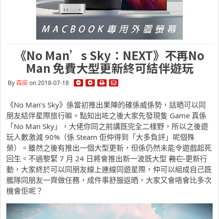
《No Man’s Sky：NEXT》不再No
Man 免費大型更新終可結伴遊玩
By
森麻
on 2018-07-18
《No Man’s Sky》係當初推出果陣的確係威係勢，話晒可以同
朋友結伴星際旅行嘛。點知出咗之後大家先發現隻 Game 真係
「No Man Sky」，大佬你同之前講既完全二樣野，所以之後遊
玩人數激減 90%（係 Steam 佢仲得到「大多負評」呢個殊
榮）。雖然之後有推出一個大型更新，但係仍然未能令遊戲起死
回生。不過黎緊 7 月 24 日將會推出新一波既大型
救亡
更新行
動，大家終於可以同朋友線上連線同遊星際，仲可以組成自己既
艦隊同朋友一齊做任務，成件事舒服返晒，大家又會唔會比多次
機會佢呢？