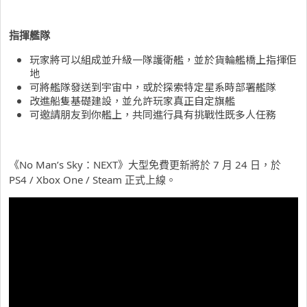
指揮艦隊
玩家將可以組成並升級一隊護衛艦，並於貨輪艦橋上指揮佢
地
可將艦隊發送到宇宙中，或於探索特定星系時部署艦隊
改進船隻基礎建設，並允許玩家真正自定旗艦
可邀請朋友到你艦上，共同進行具有挑戰性既多人任務
《No Man’s Sky：NEXT》大型免費更新將於 7 月 24 日，於
PS4 / Xbox One / Steam 正式上線。