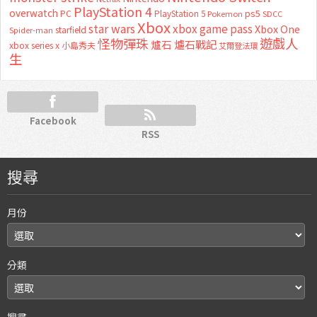
PlayStation 4
overwatch
ps5
PC
PlayStation 5
Pokemon
SDCC
Xbox
star wars
xbox game pass
Xbox One
starfield
Spider-man
怪物彈珠
遊戲人
爐石
爐石戰記
xbox series x
小島秀夫
艾爾登法環
生
Facebook
RSS
搜尋
月份
分類
搜尋