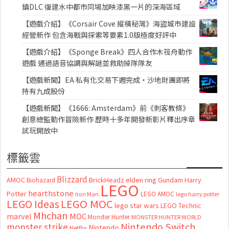
鎮DLC 復建水中都市同場加映漆黑一片的深海區域
【遊戲介紹】《Corsair Cove 縱橫秘灣》海盜城市建設
經營新作 包含海戰與探索等要素1.0版極度好評中
【遊戲介紹】《Sponge Break》四人合作木筏舟動作
遊戲 通過語音協調與解謎並救助掉隊隊友
【遊戲新聞】EA 私有化交易下週完成・沙地財團即將
持有九成股份
【遊戲新聞】《1666: Amsterdam》前《刺客教條》
創意總監動作冒險新作 歷時十多年開發新影片釋出序章
試玩開放中
標籤雲
Blizzard
AMOC
BrickHeadz
elden ring
Gundam
Harry
Biohazard
LEGO
hearthstone
Potter
LEGO AMOC
lego harry potter
Iron Man
LEGO MOC
LEGO Ideas
lego star wars
LEGO Technic
Mhchan
marvel
MOC
Monster Hunter
MONSTER HUNTER WORLD
Nintendo Switch
monster strike
Nintendo
Netflix