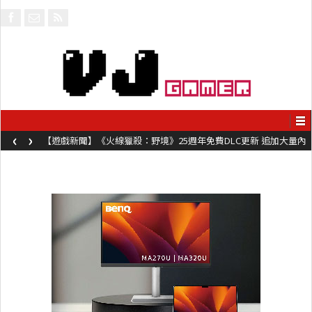
‹
›
【遊戲新聞】《火線獵殺：野境》25週年免費DLC更新 追加大量內
容同時系舊作限時超平價折扣