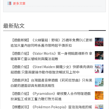
更多文章
最新貼文
【遊戲新聞】《火線獵殺：野境》25週年免費DLC更新
追加大量內容同時系舊作限時超平價折扣
【遊戲介紹】《Valor Mortis》第一身視點類魂新作 拿
破崙軍亡靈以槍械劍與魔法殺敵
【遊戲介紹】《Steel Maiden 鋼鐵少女》快節奏肉鴿砍
殺遊戲 只靠兩鍵操作動作極致流暢試玩上架中
【遊戲評測】台灣國產音樂遊戲《莉莉狂想曲》只有黑
白鍵的譜面卻具有頗高挑戰性
【遊戲介紹】《Pyramidion》硬核雙人合作物理遊戲
扮演監工或苦工奮力鞭打對方前進
【媒體試玩】《Pokémon Pokopia》冒泡泡海底的城