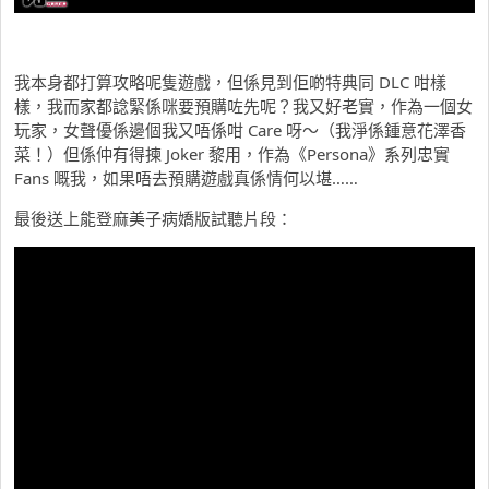
我本身都打算攻略呢隻遊戲，但係見到佢啲特典同 DLC 咁樣
樣，我而家都諗緊係咪要預購咗先呢？我又好老實，作為一個女
玩家，女聲優係邊個我又唔係咁 Care 呀～（我淨係鍾意花澤香
菜！）但係仲有得揀 Joker 黎用，作為《Persona》系列忠實
Fans 嘅我，如果唔去預購遊戲真係情何以堪……
最後送上能登麻美子病嬌版試聽片段：