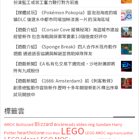
扮演監工或苦工奮力鞭打對方前進
【媒體試玩】《Pokémon Pokopia》冒泡泡海底的城
鎮DLC 復建水中都市同場加映漆黑一片的深海區域
【遊戲介紹】《Corsair Cove 縱橫秘灣》海盜城市建設
經營新作 包含海戰與探索等要素1.0版極度好評中
【遊戲介紹】《Sponge Break》四人合作木筏舟動作
遊戲 通過語音協調與解謎並救助掉隊隊友
【遊戲新聞】EA 私有化交易下週完成・沙地財團即將
持有九成股份
【遊戲新聞】《1666: Amsterdam》前《刺客教條》
創意總監動作冒險新作 歷時十多年開發新影片釋出序章
試玩開放中
標籤雲
Blizzard
AMOC
BrickHeadz
elden ring
Gundam
Harry
Biohazard
LEGO
hearthstone
Potter
LEGO AMOC
lego harry potter
Iron Man
LEGO MOC
LEGO Ideas