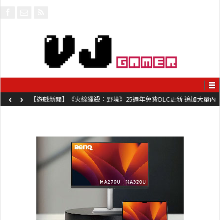
‹
›
【遊戲新聞】《火線獵殺：野境》25週年免費DLC更新 追加大量內
容同時系舊作限時超平價折扣