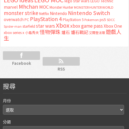
lego star wars
LEGO Technic
Mhchan
marvel
MOC
Monster Hunter
MONSTER HUNTER WORLD
Nintendo Switch
monster strike
Nintendo
Netflix
PlayStation 4
overwatch
ps5
PC
PlayStation 5
Pokemon
SDCC
Xbox
star wars
xbox game pass
Xbox One
starfield
Spider-man
怪物彈珠
遊戲人
爐石
爐石戰記
xbox series x
小島秀夫
艾爾登法環
生
Facebook
RSS
搜尋
月份
分類