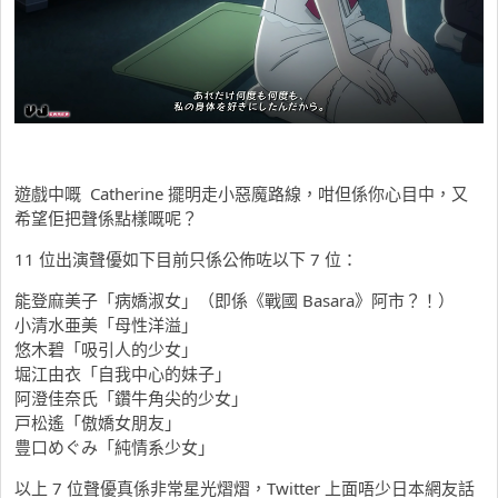
遊戲中嘅 Catherine 擺明走小惡魔路線，咁但係你心目中，又
希望佢把聲係點樣嘅呢？
11 位出演聲優如下目前只係公佈咗以下 7 位：
能登麻美子「病嬌淑女」（即係《戰國 Basara》阿市？！）
小清水亜美「母性洋溢」
悠木碧「吸引人的少女」
堀江由衣「自我中心的妹子」
阿澄佳奈氏「鑽牛角尖的少女」
戸松遙「傲嬌女朋友」
豊口めぐみ「純情系少女」
以上 7 位聲優真係非常星光熠熠，Twitter 上面唔少日本網友話