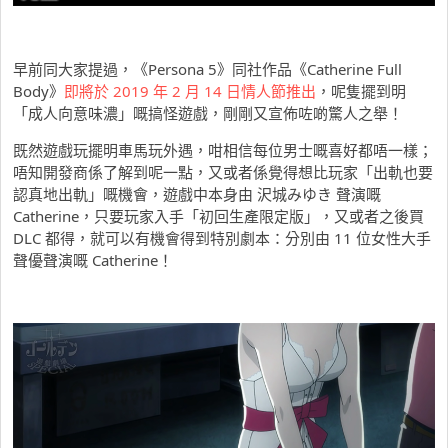
早前同大家提過，《Persona 5》同社作品《Catherine Full
Body》
即將於 2019 年 2 月 14 日情人節推出
，呢隻擺到明
「成人向意味濃」嘅搞怪遊戲，剛剛又宣佈咗啲驚人之舉！
既然遊戲玩擺明車馬玩外遇，咁相信每位男士嘅喜好都唔一樣；
唔知開發商係了解到呢一點，又或者係覺得想比玩家「出軌也要
認真地出軌」嘅機會，遊戲中本身由 沢城みゆき 聲演嘅
Catherine，只要玩家入手「初回生產限定版」，又或者之後買
DLC 都得，就可以有機會得到特別劇本：分別由 11 位女性大手
聲優聲演嘅 Catherine！