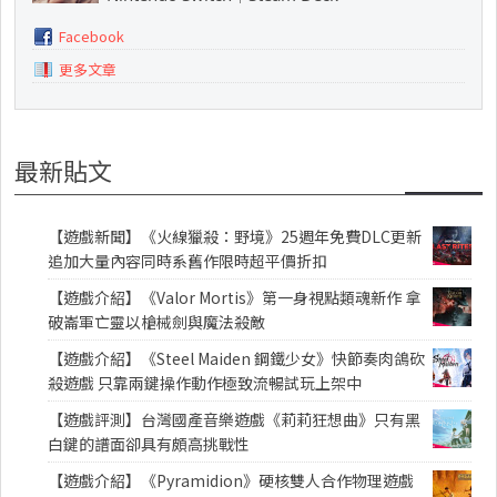
Facebook
更多文章
最新貼文
【遊戲新聞】《火線獵殺：野境》25週年免費DLC更新
追加大量內容同時系舊作限時超平價折扣
【遊戲介紹】《Valor Mortis》第一身視點類魂新作 拿
破崙軍亡靈以槍械劍與魔法殺敵
【遊戲介紹】《Steel Maiden 鋼鐵少女》快節奏肉鴿砍
殺遊戲 只靠兩鍵操作動作極致流暢試玩上架中
【遊戲評測】台灣國產音樂遊戲《莉莉狂想曲》只有黑
白鍵的譜面卻具有頗高挑戰性
【遊戲介紹】《Pyramidion》硬核雙人合作物理遊戲