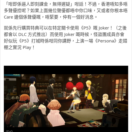
「咁即係逼人即刻課金，無得遲疑」咁話！不過，香港唔知多唔
多聲優控呢？如果上面幾位聲優都唔中你口味，又或者你根本唔
Care 邊個係聲優嘅，唔緊要，仲有一個好消息。
就係先行購買特典可以在特定關卡使用《P5》嘅 Joker！（之後
都會以 DLC 方式推出）而使用 Joker 嘅時候，怪盜團成員亦會
好似玩《P5》打城時係咁同你講野，上演一場《Persona》走錯
棚之實況 Play！