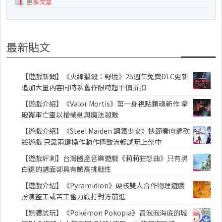
更多文章
最新貼文
【遊戲新聞】《火線獵殺：野境》25週年免費DLC更新
追加大量內容同時系舊作限時超平價折扣
【遊戲介紹】《Valor Mortis》第一身視點類魂新作 拿
破崙軍亡靈以槍械劍與魔法殺敵
【遊戲介紹】《Steel Maiden 鋼鐵少女》快節奏肉鴿砍
殺遊戲 只靠兩鍵操作動作極致流暢試玩上架中
【遊戲評測】台灣國產音樂遊戲《莉莉狂想曲》只有黑
白鍵的譜面卻具有頗高挑戰性
【遊戲介紹】《Pyramidion》硬核雙人合作物理遊戲
扮演監工或苦工奮力鞭打對方前進
【媒體試玩】《Pokémon Pokopia》冒泡泡海底的城