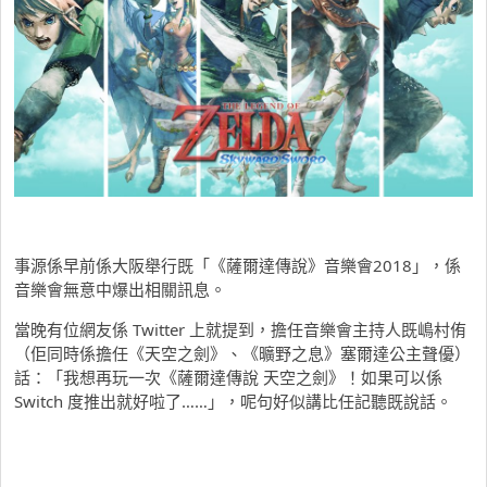
事源係早前係大阪舉行既「《薩爾達傳說》音樂會2018」，係
音樂會無意中爆出相關訊息。
當晚有位網友係 Twitter 上就提到，擔任音樂會主持人既嶋村侑
（佢同時係擔任《天空之劍》、《曠野之息》塞爾達公主聲優）
話：「我想再玩一次《薩爾達傳說 天空之劍》！如果可以係
Switch 度推出就好啦了……」，呢句好似講比任記聽既說話。