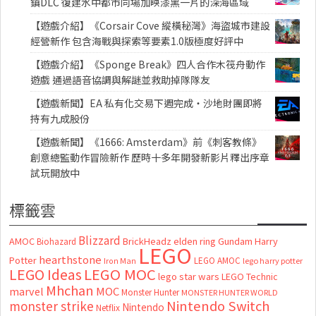
鎮DLC 復建水中都市同場加映漆黑一片的深海區域
【遊戲介紹】《Corsair Cove 縱橫秘灣》海盜城市建設
經營新作 包含海戰與探索等要素1.0版極度好評中
【遊戲介紹】《Sponge Break》四人合作木筏舟動作
遊戲 通過語音協調與解謎並救助掉隊隊友
【遊戲新聞】EA 私有化交易下週完成・沙地財團即將
持有九成股份
【遊戲新聞】《1666: Amsterdam》前《刺客教條》
創意總監動作冒險新作 歷時十多年開發新影片釋出序章
試玩開放中
標籤雲
Blizzard
AMOC
BrickHeadz
elden ring
Gundam
Harry
Biohazard
LEGO
hearthstone
Potter
LEGO AMOC
lego harry potter
Iron Man
LEGO MOC
LEGO Ideas
lego star wars
LEGO Technic
Mhchan
marvel
MOC
Monster Hunter
MONSTER HUNTER WORLD
Nintendo Switch
monster strike
Nintendo
Netflix