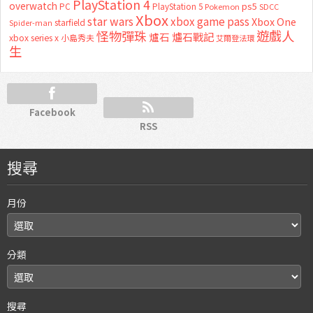
PlayStation 4
overwatch
ps5
PC
PlayStation 5
Pokemon
SDCC
Xbox
star wars
xbox game pass
Xbox One
starfield
Spider-man
怪物彈珠
遊戲人
爐石
爐石戰記
xbox series x
小島秀夫
艾爾登法環
生
Facebook
RSS
搜尋
月份
分類
搜尋