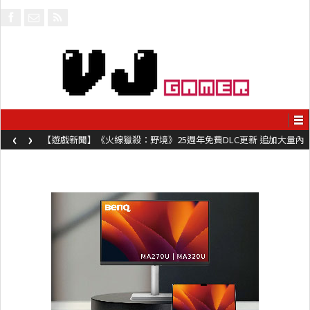
‹
›
【遊戲新聞】《火線獵殺：野境》25週年免費DLC更新 追加大量內
容同時系舊作限時超平價折扣