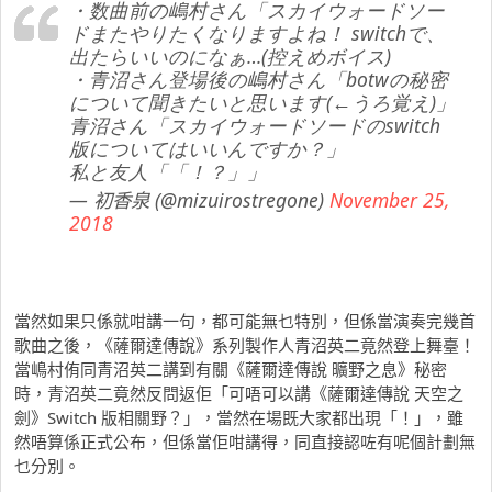
・数曲前の嶋村さん「スカイウォードソー
ドまたやりたくなりますよね！ switchで、
出たらいいのになぁ…(控えめボイス)
・青沼さん登場後の嶋村さん「botwの秘密
について聞きたいと思います(←うろ覚え)」
青沼さん「スカイウォードソードのswitch
版についてはいいんですか？」
私と友人「「！？」」
— 初香泉 (@mizuirostregone)
November 25,
2018
當然如果只係就咁講一句，都可能無乜特別，但係當演奏完幾首
歌曲之後，《薩爾達傳說》系列製作人青沼英二竟然登上舞臺！
當嶋村侑同青沼英二講到有關《薩爾達傳說 曠野之息》秘密
時，青沼英二竟然反問返佢「可唔可以講《薩爾達傳說 天空之
劍》Switch 版相關野？」，當然在場既大家都出現「！」，雖
然唔算係正式公布，但係當佢咁講得，同直接認咗有呢個計劃無
乜分別。