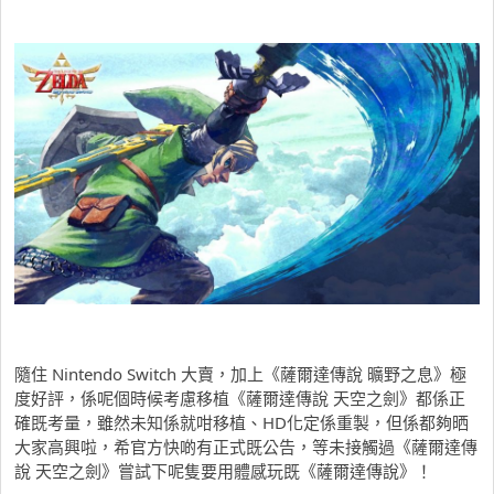
隨住 Nintendo Switch 大賣，加上《薩爾達傳說 曠野之息》極
度好評，係呢個時候考慮移植《薩爾達傳說 天空之劍》都係正
確既考量，雖然未知係就咁移植、HD化定係重製，但係都夠晒
大家高興啦，希官方快啲有正式既公告，等未接觸過《薩爾達傳
說 天空之劍》嘗試下呢隻要用體感玩既《薩爾達傳說》！