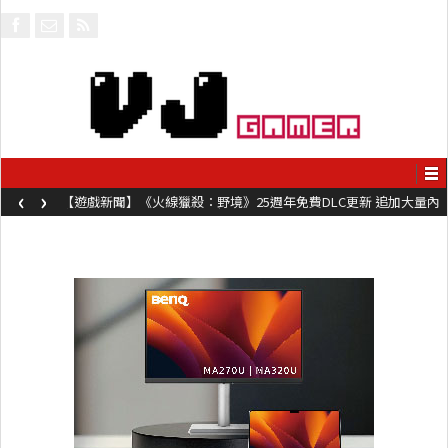
‹
›
【遊戲新聞】《火線獵殺：野境》25週年免費DLC更新 追加大量內
容同時系舊作限時超平價折扣