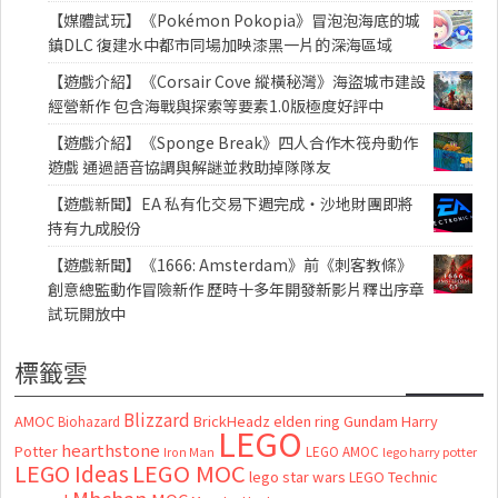
【媒體試玩】《Pokémon Pokopia》冒泡泡海底的城
鎮DLC 復建水中都市同場加映漆黑一片的深海區域
【遊戲介紹】《Corsair Cove 縱橫秘灣》海盜城市建設
經營新作 包含海戰與探索等要素1.0版極度好評中
【遊戲介紹】《Sponge Break》四人合作木筏舟動作
遊戲 通過語音協調與解謎並救助掉隊隊友
【遊戲新聞】EA 私有化交易下週完成・沙地財團即將
持有九成股份
【遊戲新聞】《1666: Amsterdam》前《刺客教條》
創意總監動作冒險新作 歷時十多年開發新影片釋出序章
試玩開放中
標籤雲
Blizzard
AMOC
BrickHeadz
elden ring
Gundam
Harry
Biohazard
LEGO
hearthstone
Potter
LEGO AMOC
lego harry potter
Iron Man
LEGO MOC
LEGO Ideas
lego star wars
LEGO Technic