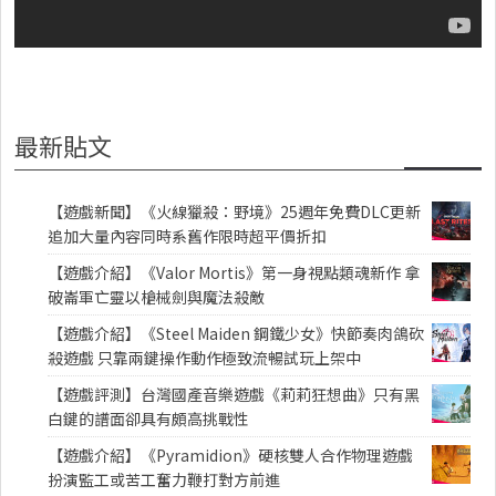
最新貼文
【遊戲新聞】《火線獵殺：野境》25週年免費DLC更新
追加大量內容同時系舊作限時超平價折扣
【遊戲介紹】《Valor Mortis》第一身視點類魂新作 拿
破崙軍亡靈以槍械劍與魔法殺敵
【遊戲介紹】《Steel Maiden 鋼鐵少女》快節奏肉鴿砍
殺遊戲 只靠兩鍵操作動作極致流暢試玩上架中
【遊戲評測】台灣國產音樂遊戲《莉莉狂想曲》只有黑
白鍵的譜面卻具有頗高挑戰性
【遊戲介紹】《Pyramidion》硬核雙人合作物理遊戲
扮演監工或苦工奮力鞭打對方前進