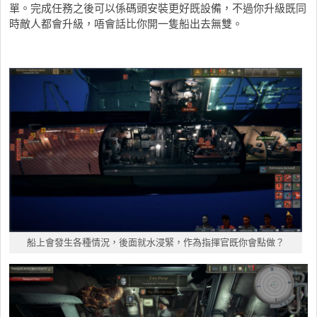
單。完成任務之後可以係碼頭安裝更好既設備，不過你升級既同
時敵人都會升級，唔會話比你開一隻船出去無雙。
船上會發生各種情況，後面就水浸緊，作為指揮官既你會點做？