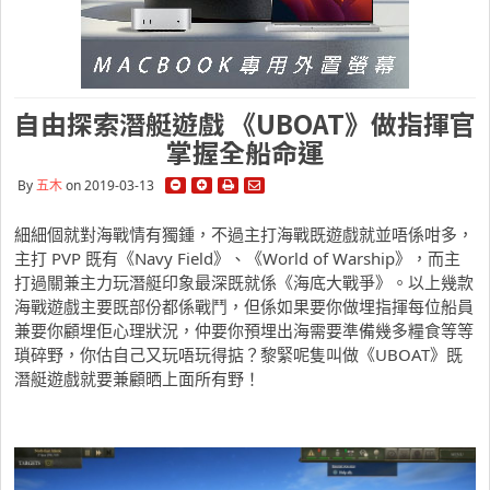
自由探索潛艇遊戲 《UBOAT》做指揮官
掌握全船命運
By
五木
on 2019-03-13
細細個就對海戰情有獨鍾，不過主打海戰既遊戲就並唔係咁多，
主打 PVP 既有《Navy Field》、《World of Warship》，而主
打過關兼主力玩潛艇印象最深既就係《海底大戰爭》。以上幾款
海戰遊戲主要既部份都係戰鬥，但係如果要你做埋指揮每位船員
兼要你顧埋佢心理狀況，仲要你預埋出海需要準備幾多糧食等等
瑣碎野，你估自己又玩唔玩得掂？黎緊呢隻叫做《UBOAT》既
潛艇遊戲就要兼顧晒上面所有野！