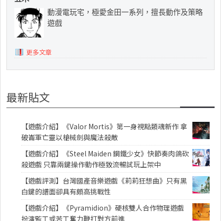
動漫電玩宅，極愛金田一系列，擅長動作及策略
遊戲
更多文章
最新貼文
【遊戲介紹】《Valor Mortis》第一身視點類魂新作 拿
破崙軍亡靈以槍械劍與魔法殺敵
【遊戲介紹】《Steel Maiden 鋼鐵少女》快節奏肉鴿砍
殺遊戲 只靠兩鍵操作動作極致流暢試玩上架中
【遊戲評測】台灣國產音樂遊戲《莉莉狂想曲》只有黑
白鍵的譜面卻具有頗高挑戰性
【遊戲介紹】《Pyramidion》硬核雙人合作物理遊戲
扮演監工或苦工奮力鞭打對方前進