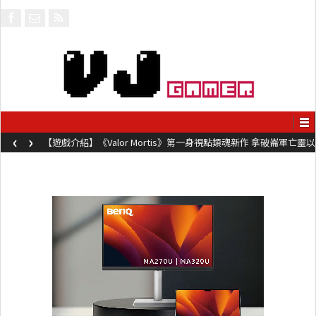
‹
›
【遊戲介紹】《Valor Mortis》第一身視點類魂新作 拿破崙軍亡靈以
槍械劍與魔法殺敵