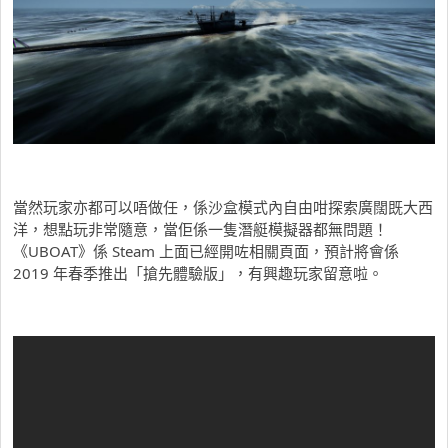
當然玩家亦都可以唔做任，係沙盒模式內自由咁探索廣闊既大西
洋，想點玩非常隨意，當佢係一隻潛艇模擬器都無問題！
《UBOAT》係 Steam 上面已經開咗相關頁面，預計將會係
2019 年春季推出「搶先體驗版」，有興趣玩家留意啦。