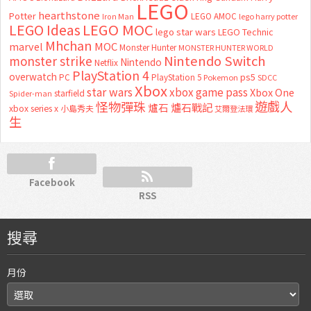
LEGO
hearthstone
Potter
LEGO AMOC
lego harry potter
Iron Man
LEGO MOC
LEGO Ideas
lego star wars
LEGO Technic
Mhchan
marvel
MOC
Monster Hunter
MONSTER HUNTER WORLD
Nintendo Switch
monster strike
Nintendo
Netflix
PlayStation 4
overwatch
ps5
PC
PlayStation 5
Pokemon
SDCC
Xbox
star wars
xbox game pass
Xbox One
starfield
Spider-man
怪物彈珠
遊戲人
爐石
爐石戰記
xbox series x
小島秀夫
艾爾登法環
生
Facebook
RSS
搜尋
月份