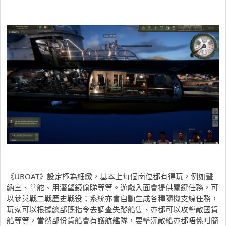
《UBOAT》設定極為細緻，基本上每個崗位都有得玩，例如聲
納室、掌舵、用潛望鏡偷睇等等。遊戲入面會提供關鍵任務，可
以參與戰二戰歷史戰役；系統亦會自動生成各種隨機支線任務，
玩家可以根據總部既指令去調查失蹤船隻、亦都可以攻擊敵國貨
船等等，當然部份貨船會有護航艦隊，要擊沉敵船亦都唔係咁簡