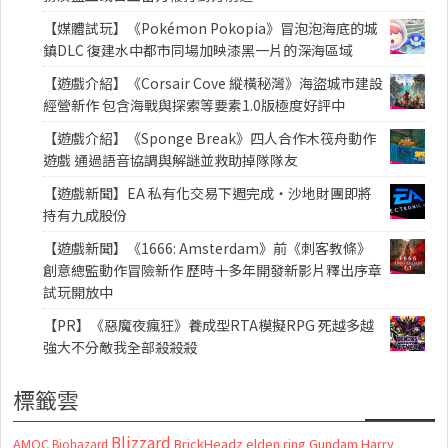
【媒體試玩】《Pokémon Pokopia》冒泡泡海底的城
鎮DLC 復建水中都市同場加映漆黑一片的深海區域
【遊戲介紹】《Corsair Cove 縱橫秘灣》海盜城市建設
經營新作 包含海戰與探索等要素1.0版極度好評中
【遊戲介紹】《Sponge Break》四人合作木筏舟動作
遊戲 通過語音協調與解謎並救助掉隊隊友
【遊戲新聞】EA 私有化交易下週完成・沙地財團即將
持有九成股份
【遊戲新聞】《1666: Amsterdam》前《刺客教條》
創意總監動作冒險新作 歷時十多年開發新影片釋出序章
試玩開放中
【PR】《惡魔夜瘋狂》養成型RTA模擬RPG 死越多越
強大不分敵我全部殺殺殺
標籤雲
Blizzard
AMOC
BrickHeadz
elden ring
Gundam
Harry
Biohazard