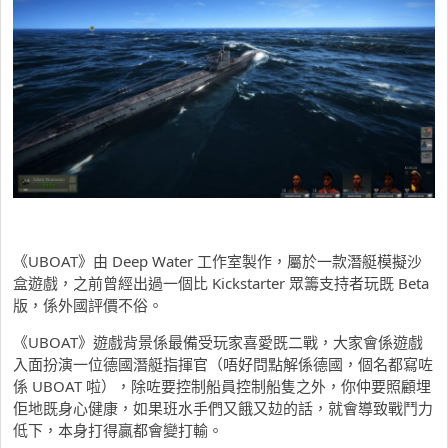
《UBOAT》由 Deep Water 工作室製作，屬於一款潛艇模擬沙
盒遊戲，之前曾經出過一個比 Kickstarter 眾籌支持者玩既 Beta
版，係外國評價不俗。
《UBOAT》遊戲背景係最備受玩家喜愛既二戰，大家會係遊戲
入面扮演一位德國潛艇指揮官（唔好問點解係德國，個名都寫咗
係 UBOAT 啦），除咗要控制船員控制船隻之外，你仲要照顧埋
佢地既身心健康，如果班水手們又餓又攰的話，就會導致戰鬥力
低下，本身打得贏都會變打輸。