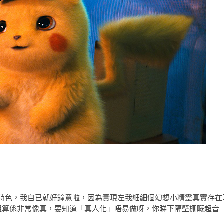
特色，我自已就好鐘意啦，因為實現左我細細個幻想小精靈真實存在
組算係非常像真，要知道「真人化」唔易做呀，你睇下隔壁棚嘅超音