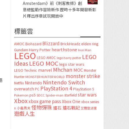
Amsterdam》前《刺客教條》創
意總監動作冒險新作 歷時十多年開發新影
片釋出序章試玩開放中
標籤雲
Blizzard
AMOC
BrickHeadz
elden ring
Biohazard
hearthstone
Gundam
Harry Potter
Iron Man
LEGO
LEGO
LEGO AMOC
lego harry potter
LEGO MOC
Ideas
lego star wars
Mhchan
marvel
MOC
LEGO Technic
Monster
monster strike
Hunter
MONSTER HUNTER WORLD
唔
Nintendo Switch
Nintendo
Netflix
PlayStation 4
overwatch
PC
PlayStation 5
star wars
ps5
starfield
Pokemon
SDCC
Spider-man
Xbox
xbox game pass
Xbox One
xbox series
怪物彈珠
爐石
爐石戰記
x
小島秀夫
艾爾登法環
遊戲人生