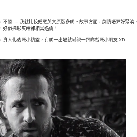
，不過……我就比較鍾意英文原版多啲。故事方面，劇情唔算好緊湊
，好似搵彩蛋咁都相當過癮！
，真人化後嘅小精靈，有啲一出場就嚇親一齊睇戲嘅小朋友 XD