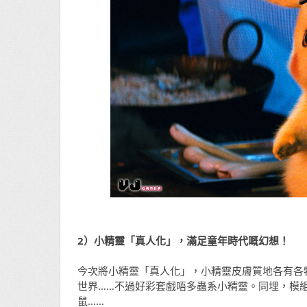
2）小精靈「真人化」，滿足童年時代嘅幻想！
今次將小精靈「真人化」，小精靈皮膚質地各有各
世界……不過好彩套戲唔多蟲系小精靈。同埋，模
鼠……