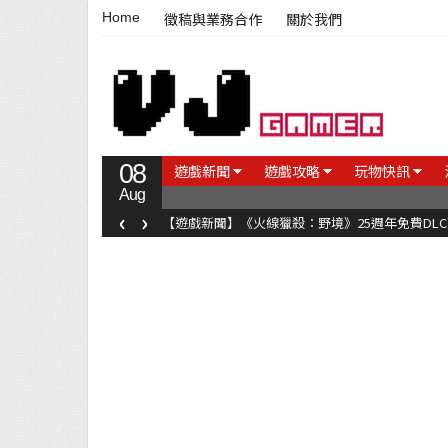
Home
徵稿與業務合作
關於我們
08
遊戲新聞
遊戲攻略
玩物快訊
Aug
‹
›
【遊戲新聞】《火線獵殺：野境》25週年免費DL