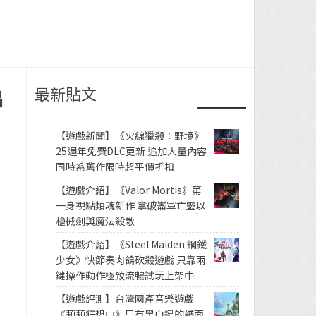
最新貼文
出
【遊戲新聞】《火線獵殺：野境》
25週年免費DLC更新 追加大量內容
同時系舊作限時超平價折扣
【遊戲介紹】《Valor Mortis》第
一身視點類魂新作 拿破崙軍亡靈以
槍械劍與魔法殺敵
【遊戲介紹】《Steel Maiden 鋼鐵
少女》快節奏肉鴿砍殺遊戲 只靠兩
鍵操作動作極致流暢試玩上架中
【遊戲評測】台灣國產音樂遊戲
《莉莉狂想曲》只有黑白鍵的譜面