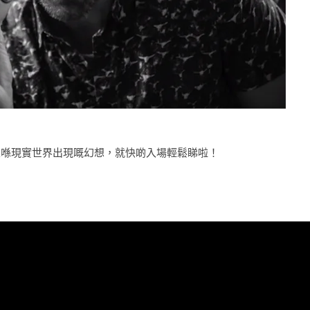
精靈喺現實世界出現嘅幻想，就快啲入場輕鬆睇啦！