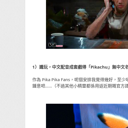
1）識玩，中文配音成套戲得「Pikachu」無中文
作為 Pika Pika Fans，呢個安排我覺得
鍾意吧……（不過其他小精靈都係用返近期嘅官方