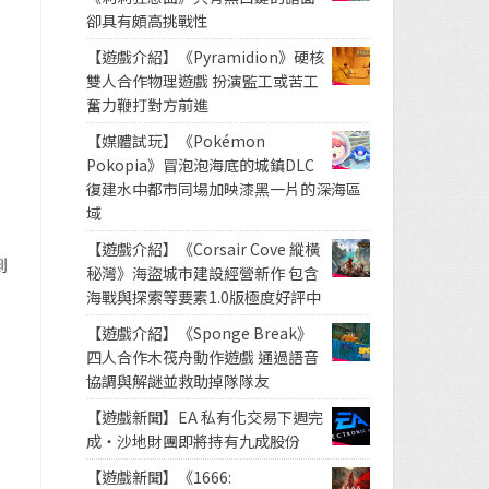
卻具有頗高挑戰性
【遊戲介紹】《Pyramidion》硬核
雙人合作物理遊戲 扮演監工或苦工
奮力鞭打對方前進
【媒體試玩】《Pokémon
Pokopia》冒泡泡海底的城鎮DLC
復建水中都市同場加映漆黑一片的深海區
域
【遊戲介紹】《Corsair Cove 縱橫
到
秘灣》海盜城市建設經營新作 包含
海戰與探索等要素1.0版極度好評中
【遊戲介紹】《Sponge Break》
四人合作木筏舟動作遊戲 通過語音
協調與解謎並救助掉隊隊友
【遊戲新聞】EA 私有化交易下週完
成・沙地財團即將持有九成股份
【遊戲新聞】《1666: