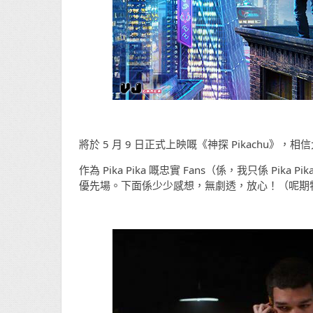
將於 5 月 9 日正式上映嘅《神探 Pikachu
作為 Pika Pika 嘅忠實 Fans（係，我只係 Pika 
優先場。下面係少少感想，無劇透，放心！（呢期