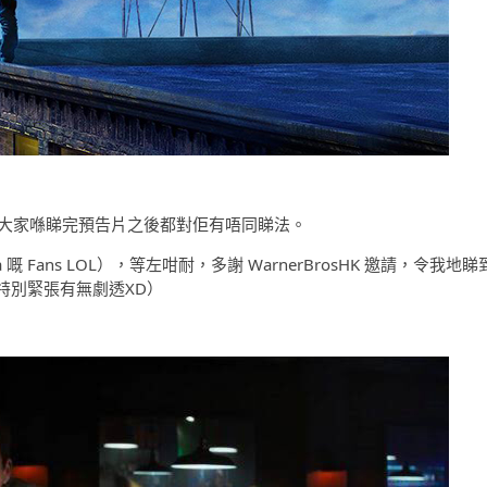
》，相信大家喺睇完預告片之後都對佢有唔同睇法。
Pika 嘅 Fans LOL），等左咁耐，多謝 WarnerBrosHK 邀請，令我地睇
特別緊張有無劇透XD）