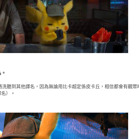
名。
幾好，至少唔洗聽到其他譯名，因為無論用比卡超定係皮卡丘，相信都會有觀眾
譯名）。