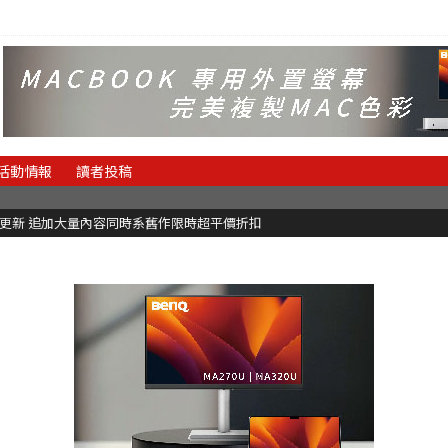
活動情報
讀者投稿
C更新 追加大量內容同時系舊作限時超平價折扣