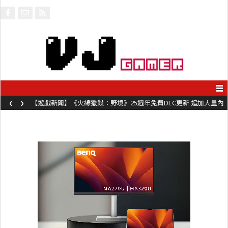
‹
›
【遊戲新聞】《火線獵殺：野境》25週年免費DLC更新 追加大量內
容同時系舊作限時超平價折扣