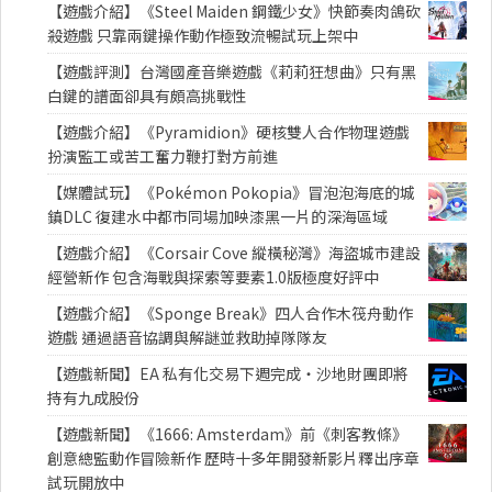
【遊戲介紹】《Steel Maiden 鋼鐵少女》快節奏肉鴿砍
殺遊戲 只靠兩鍵操作動作極致流暢試玩上架中
【遊戲評測】台灣國產音樂遊戲《莉莉狂想曲》只有黑
白鍵的譜面卻具有頗高挑戰性
【遊戲介紹】《Pyramidion》硬核雙人合作物理遊戲
扮演監工或苦工奮力鞭打對方前進
【媒體試玩】《Pokémon Pokopia》冒泡泡海底的城
鎮DLC 復建水中都市同場加映漆黑一片的深海區域
【遊戲介紹】《Corsair Cove 縱橫秘灣》海盜城市建設
經營新作 包含海戰與探索等要素1.0版極度好評中
【遊戲介紹】《Sponge Break》四人合作木筏舟動作
遊戲 通過語音協調與解謎並救助掉隊隊友
【遊戲新聞】EA 私有化交易下週完成・沙地財團即將
持有九成股份
【遊戲新聞】《1666: Amsterdam》前《刺客教條》
創意總監動作冒險新作 歷時十多年開發新影片釋出序章
試玩開放中