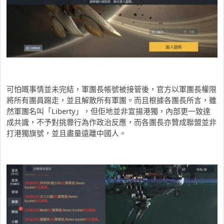
可怕嘅事情並未完結，軍團長帳號被接管後，官方以軍團長權限
將所有團員踢走，並且解散所有軍團。而且根據各團長所言，雖
然軍團名叫「Liberty」，但佢地並非宣揚港獨，內部更一致達
成共識，不予對挑釁行為作政治反應，而各團長亦贊成聯盟並非
打港獨旗號，並且盡量遠離中國人。