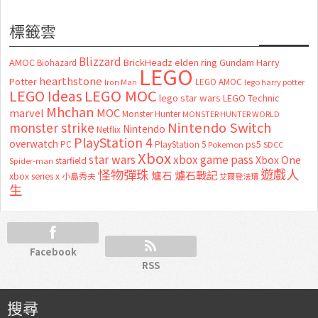
標籤雲
Blizzard
AMOC
BrickHeadz
elden ring
Gundam
Harry
Biohazard
LEGO
hearthstone
Potter
LEGO AMOC
lego harry potter
Iron Man
LEGO MOC
LEGO Ideas
lego star wars
LEGO Technic
Mhchan
marvel
MOC
Monster Hunter
MONSTER HUNTER WORLD
Nintendo Switch
monster strike
Nintendo
Netflix
PlayStation 4
overwatch
ps5
PC
PlayStation 5
Pokemon
SDCC
Xbox
star wars
xbox game pass
Xbox One
starfield
Spider-man
怪物彈珠
遊戲人
爐石
爐石戰記
xbox series x
小島秀夫
艾爾登法環
生
Facebook
RSS
搜尋