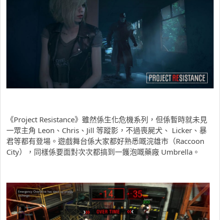
《Project Resistance》雖然係生化危機系列，但係暫時就未見
一眾主角 Leon、Chris、Jill 等蹤影，不過喪屍犬、 Licker、暴
君等都有登場。遊戲舞台係大家都好熟悉嘅浣雄市（Raccoon
City），同樣係要面對次次都搞到一鑊泡嘅藥廠 Umbrella。