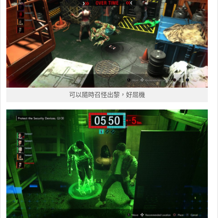
可以隨時召怪出黎，好屈機