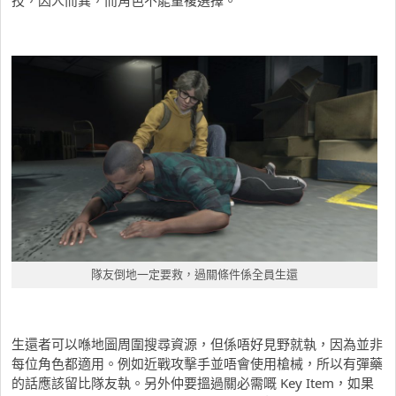
技，因人而異，而角色不能重複選擇。
隊友倒地一定要救，過關條件係全員生還
生還者可以喺地圖周圍搜尋資源，但係唔好見野就執，因為並非
每位角色都適用。例如近戰攻擊手並唔會使用槍械，所以有彈藥
的話應該留比隊友執。另外仲要搵過關必需嘅 Key Item，如果