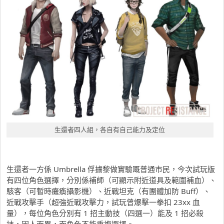
生還者四人組，各自有自己能力及定位
生還者一方係 Umbrella 俘擄黎做實驗嘅普通市民，今次試玩版
有四位角色選擇，分別係補師（可顯示附近道具及範圍補血）、
駭客（可暫時癱瘓攝影機）、近戰坦克（有團體加防 Buff）、
近戰攻擊手（超強近戰攻擊力，試玩曾爆擊一拳扣 23xx 血
量），每位角色分別有 1 招主動技（四選一）能及 1 招必殺