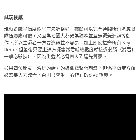
試玩後感
現時遊戲平衡度似乎並未調整好，據聞可以完全通關所有區域嘅
隊伍廖廖可數，又因為地圖大都頗為狹窄並且無緊急迴避等動
作，所以生還者一方要逃命並不容易。加上即使搵齊所有 Key
Item，但最後只要主謀方擺隻暴君喺終點度就接近必勝（暴君有
一擊必殺技），因為生還者必需四人到達先算贏。
如果四位朋友一齊玩的話，的確係幾緊張刺激，但係平衡度方面
必需要大力改善，否則只會步「名作」Evolve 後塵。