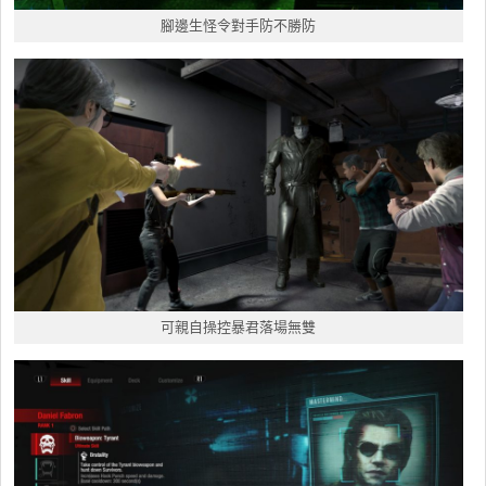
腳邊生怪令對手防不勝防
可親自操控暴君落場無雙