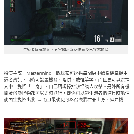
生還者玩家地圖，只會顯示隊友位置及已探索地區
扮演主謀「Mastermind」嘅玩家可透過每間房中攝影機掌握生
還者資訊，同時可設置機關、陷阱、放怪等等，而且更可以選擇
其中一隻怪「上身」，自己落場操控該怪物去攻擊。另外所有機
關及召喚怪物都可以即時進行，即係可以趁生還者搵道具時喺佢
後面生隻怪出黎……而且最後更可以召喚暴君兼上身，頗屈機。