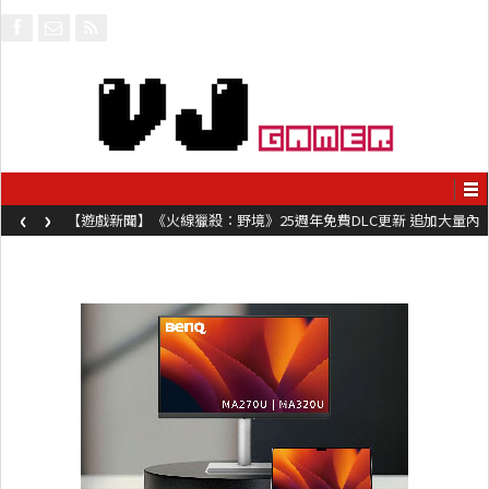
‹
›
【遊戲新聞】《火線獵殺：野境》25週年免費DLC更新 追加大量內
容同時系舊作限時超平價折扣