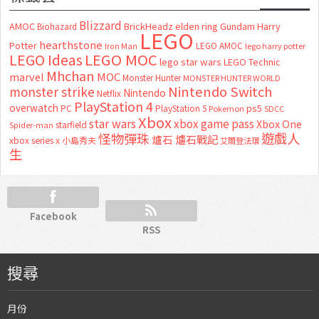
Blizzard
AMOC
BrickHeadz
elden ring
Gundam
Harry
Biohazard
LEGO
hearthstone
Potter
LEGO AMOC
lego harry potter
Iron Man
LEGO MOC
LEGO Ideas
lego star wars
LEGO Technic
Mhchan
marvel
MOC
Monster Hunter
MONSTER HUNTER WORLD
Nintendo Switch
monster strike
Nintendo
Netflix
PlayStation 4
overwatch
ps5
PC
PlayStation 5
Pokemon
SDCC
Xbox
star wars
xbox game pass
Xbox One
starfield
Spider-man
怪物彈珠
遊戲人
爐石
爐石戰記
xbox series x
小島秀夫
艾爾登法環
生
Facebook
RSS
搜尋
月份