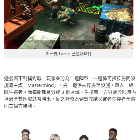
出一隻 Licker 已經好難打
遊戲屬不對稱對戰，玩家會分為二邊陣型，一邊係可操控房間設
施嘅主謀「Mastermind」，另一邊係被俘虜至設施，四人一組
嘅生還者。而每關都會分成 3 個區域，生還者一方只要於限時內
通過全數區域就會勝出，反之計時器倒數完結又或者生存者全滅
則主謀方勝利。