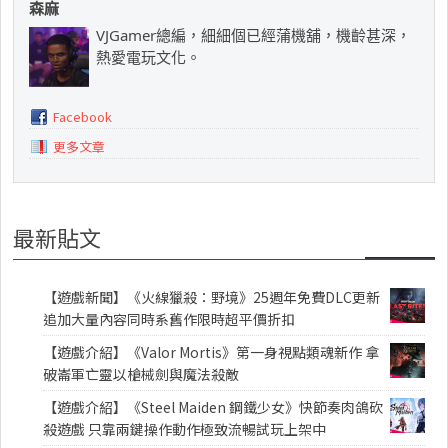
森麻
VJGamer總編，細細個已經蒲機舖，機齡甚深，
熱愛電玩文化。
Facebook
更多文章
最新貼文
【遊戲新聞】《火線獵殺：野境》25週年免費DLC更新
追加大量內容同時系舊作限時超平價折扣
【遊戲介紹】《Valor Mortis》第一身視點類魂新作 拿
破崙軍亡靈以槍械劍與魔法殺敵
【遊戲介紹】《Steel Maiden 鋼鐵少女》快節奏肉鴿砍
殺遊戲 只靠兩鍵操作動作極致流暢試玩上架中