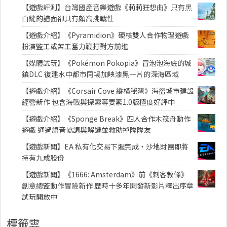
【遊戲評測】台灣國產音樂遊戲《莉莉狂想曲》只有黑
白鍵的譜面卻具有頗高挑戰性
【遊戲介紹】《Pyramidion》硬核雙人合作物理遊戲
扮演監工或苦工奮力鞭打對方前進
【媒體試玩】《Pokémon Pokopia》冒泡泡海底的城
鎮DLC 復建水中都市同場加映漆黑一片的深海區域
【遊戲介紹】《Corsair Cove 縱橫秘灣》海盜城市建設
經營新作 包含海戰與探索等要素1.0版極度好評中
【遊戲介紹】《Sponge Break》四人合作木筏舟動作
遊戲 通過語音協調與解謎並救助掉隊隊友
【遊戲新聞】EA 私有化交易下週完成・沙地財團即將
持有九成股份
【遊戲新聞】《1666: Amsterdam》前《刺客教條》
創意總監動作冒險新作 歷時十多年開發新影片釋出序章
試玩開放中
標籤雲