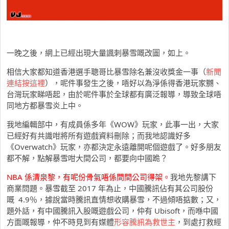
一晚之後，網上已經出現大量諷刺暴雪嘅改圖，如上。
相信大家都知道香港選手聰哥比暴雪除名兼沒收獎金一事（
新聞
連結按這裡
），呢件事發生之後，唔好以為淨係得香港玩家嬲、
台灣玩家睇唔起，由於呢件事於全球都有廣泛報導，導致全球唔
同地方都暴雪炎上中。
我地編輯部中，有成員係多年《WOW》玩家，此事一出，大家
已經好有共識咁將所有遊戲資料刪除；而我地認識好多
《Overwatch》玩家，亦都決定永遠離開呢個遊戲了。好多朋友
都不解，點解暴雪咁大間公司，都要向中國跪？
NBA 係清泉黎，有呢份骨氣唔係間間公司得架。
我地先黎講下
商業問題。暴雪截至 2017 年為止，中國騰訊佔有其公司股份
嘅 4.9％，據說當時騰訊直情想收購暴雪，不過傾唔掂數；又，
題外話，有中國騰訊入股嘅遊戲公司，仲有 Ubisoft，而喺中國
方面嘅報導，仲不時見到有媒體
形容騰訊為救世主
，到處打救經