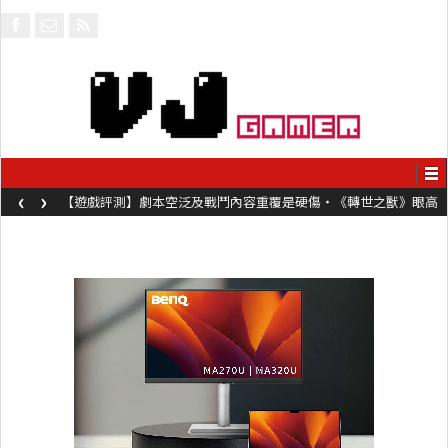
‹
›
【遊戲評測】劇本空泛及戰鬥內容重覆是硬傷・《轉世之獸》眼高
手低表現未如理想