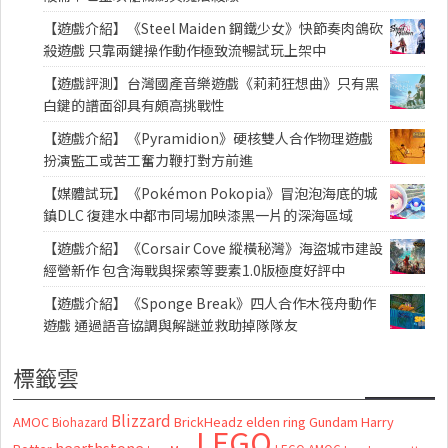
【遊戲介紹】《Steel Maiden 鋼鐵少女》快節奏肉鴿砍
殺遊戲 只靠兩鍵操作動作極致流暢試玩上架中
【遊戲評測】台灣國產音樂遊戲《莉莉狂想曲》只有黑
白鍵的譜面卻具有頗高挑戰性
【遊戲介紹】《Pyramidion》硬核雙人合作物理遊戲
扮演監工或苦工奮力鞭打對方前進
【媒體試玩】《Pokémon Pokopia》冒泡泡海底的城
鎮DLC 復建水中都市同場加映漆黑一片的深海區域
【遊戲介紹】《Corsair Cove 縱橫秘灣》海盜城市建設
經營新作 包含海戰與探索等要素1.0版極度好評中
【遊戲介紹】《Sponge Break》四人合作木筏舟動作
遊戲 通過語音協調與解謎並救助掉隊隊友
標籤雲
Blizzard
AMOC
BrickHeadz
elden ring
Gundam
Harry
Biohazard
LEGO
hearthstone