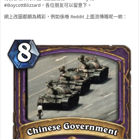
#BoycottBlizzard，各位朋友可以留意下。
網上改圖都頗為精彩，例如係喺 Reddit 上面流傳嘅呢一啲：