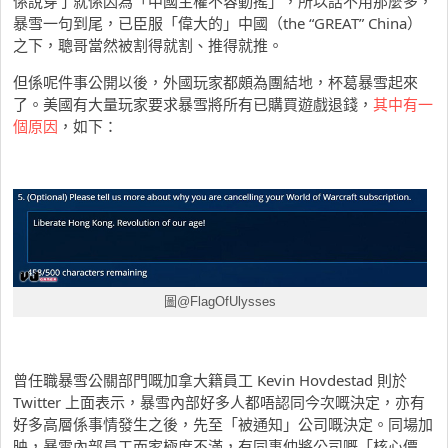
係說穿了就係因為「中國主權不容動搖」，所以話不用那麼多，
暴雪一句到尾，已臣服「偉大的」中國（the “GREAT” China）
之下，聰哥當然被割得就割、推得就推。
但係呢件事公開以後，外國玩家都頗為團結地，杯葛暴雪起來
了。美國有大量玩家要求暴雪將所有已購買遊戲退錢，
其中有一
個原因
，如下：
圖@FlagOfUlysses
曾任職暴雪公關部門嘅加拿大籍員工 Kevin Hovdestad 則於
Twitter 上面表示，暴雪內部好多人都唔認同今次嘅決定，亦有
好多高層係事情發生之後，先至「被通知」公司嘅決定。同場加
映，暴雪內部員工而家極度不滿，有同事仲將公司嘅「核心價