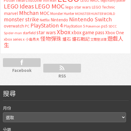
Potter
LEGO AMOC
lego harry potter
Iron Man
LEGO MOC
LEGO Ideas
lego star wars
LEGO Technic
Mhchan
marvel
MOC
Monster Hunter
MONSTER HUNTER WORLD
Nintendo Switch
monster strike
Nintendo
Netflix
PlayStation 4
overwatch
ps5
PC
PlayStation 5
Pokemon
SDCC
Xbox
star wars
xbox game pass
Xbox One
starfield
Spider-man
怪物彈珠
遊戲人
爐石
爐石戰記
xbox series x
小島秀夫
艾爾登法環
生
Facebook
RSS
搜尋
月份
分類