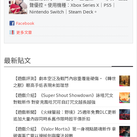
聲優控。使用機種：Xbox Series X｜PS5｜
Nintendo Switch｜Steam Deck。
Facebook
更多文章
最新貼文
【遊戲評測】劇本空泛及戰鬥內容重覆是硬傷・《轉世
之獸》眼高手低表現未如理想
【遊戲介紹】《Super Shout Showdown》詠唱咒文
對戰新作 對麥克風唸咒可自訂咒文越長越強
【遊戲新聞】《火線獵殺：野境》25週年免費DLC更新
追加大量內容同時系舊作限時超平價折扣
【遊戲介紹】《Valor Mortis》第一身視點類魂新作 拿
破崙軍亡靈以槍械劍與魔法殺敵