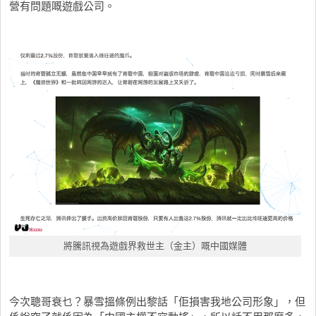
營有問題嘅遊戲公司。
將騰訊視為遊戲界救世主（金主）嘅中國媒體
今次聰哥衰乜？暴雪搵條例出黎話「佢損害我地公司形象」，但