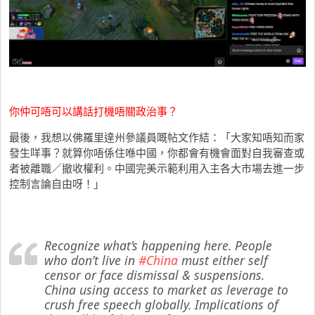
你仲可唔可以講話打機唔關政治事？
最後，我想以佛羅里達州參議員嘅帖文作結：「大家知唔知而家
發生咩事？就算你唔係住喺中國，你都會有機會面對自我審查或
者被離職／撤收權利。中國完美示範利用入主各大市場去進一步
控制言論自由呀！」
Recognize what’s happening here. People
who don’t live in
#China
must either self
censor or face dismissal & suspensions.
China using access to market as leverage to
crush free speech globally. Implications of