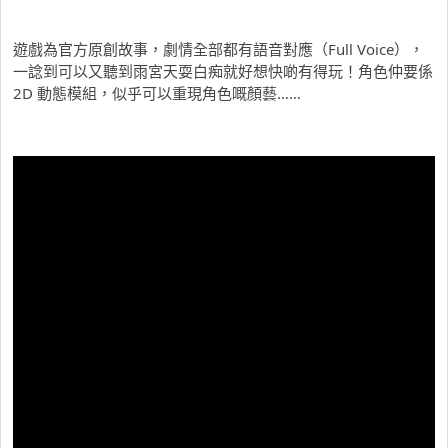
遊戲為官方原創故事，劇情全部都有語音對應（Full Voice），
一諗到可以又聽到雨宮天耍白痴就好想快啲有得玩！角色仲要係
2D 動態模組，似乎可以重現角色嘅顏藝……