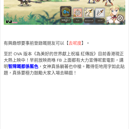
有興趣想要事前登錄嘅朋友可以【
去呢度
】。
至於 OVA 版本《為美好的世界獻上祝福 紅傳說》目前香港現正
大熱上映中！早前放映商喺 FB 上面都有大力宣傳呢套電影，講
明
智障嘅都係藍色
，女神真係躺著也中槍。難得佢地用字如此貼
題，真係要極力鼓勵大家入場去睇戲！