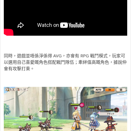
同時，遊戲並唔係淨係得 AVG，亦會有 RPG 戰鬥模式，玩家可
以選用自己喜愛嘅角色搭配戰鬥隊伍；牽絆值高嘅角色，據說仲
會有攻擊打乘。