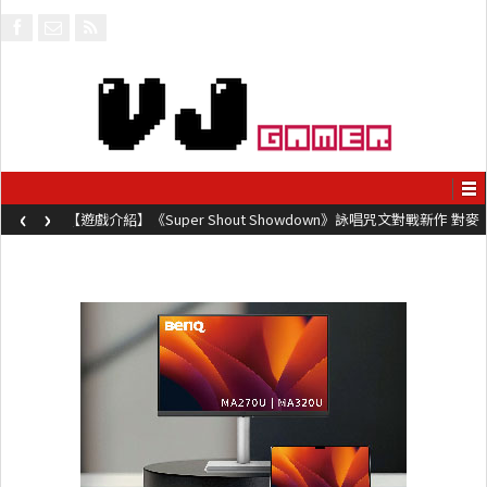
‹
›
【遊戲介紹】《Super Shout Showdown》詠唱咒文對戰新作 對麥
克風唸咒可自訂咒文越長越強