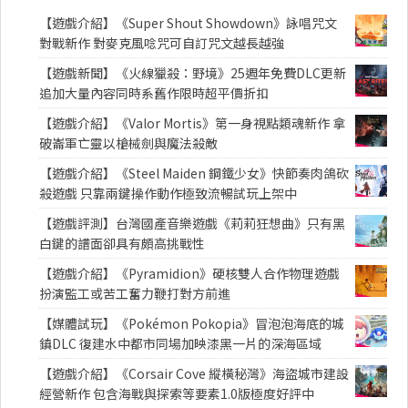
【遊戲介紹】《Super Shout Showdown》詠唱咒文
對戰新作 對麥克風唸咒可自訂咒文越長越強
【遊戲新聞】《火線獵殺：野境》25週年免費DLC更新
追加大量內容同時系舊作限時超平價折扣
【遊戲介紹】《Valor Mortis》第一身視點類魂新作 拿
破崙軍亡靈以槍械劍與魔法殺敵
【遊戲介紹】《Steel Maiden 鋼鐵少女》快節奏肉鴿砍
殺遊戲 只靠兩鍵操作動作極致流暢試玩上架中
【遊戲評測】台灣國產音樂遊戲《莉莉狂想曲》只有黑
白鍵的譜面卻具有頗高挑戰性
【遊戲介紹】《Pyramidion》硬核雙人合作物理遊戲
扮演監工或苦工奮力鞭打對方前進
【媒體試玩】《Pokémon Pokopia》冒泡泡海底的城
鎮DLC 復建水中都市同場加映漆黑一片的深海區域
【遊戲介紹】《Corsair Cove 縱橫秘灣》海盜城市建設
經營新作 包含海戰與探索等要素1.0版極度好評中