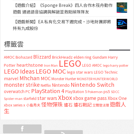
【遊戲介紹】《Sponge Break》四人合作木筏舟動作
遊戲 通過語音協調與解謎並救助掉隊隊友
【遊戲新聞】EA 私有化交易下週完成・沙地財團即將
持有九成股份
標籤雲
Blizzard
AMOC
BrickHeadz
elden ring
Gundam
Harry
Biohazard
LEGO
hearthstone
Potter
LEGO AMOC
lego harry potter
Iron Man
LEGO MOC
LEGO Ideas
lego star wars
LEGO Technic
Mhchan
marvel
MOC
Monster Hunter
MONSTER HUNTER WORLD
Nintendo Switch
monster strike
Nintendo
Netflix
PlayStation 4
overwatch
ps5
PC
PlayStation 5
Pokemon
SDCC
Xbox
star wars
xbox game pass
Xbox One
starfield
Spider-man
怪物彈珠
遊戲人
爐石
爐石戰記
xbox series x
小島秀夫
艾爾登法環
生