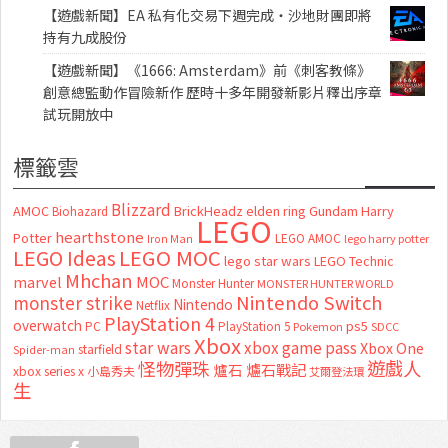
【遊戲新聞】EA 私有化交易下週完成・沙地財團即將
持有九成股份
【遊戲新聞】《1666: Amsterdam》前《刺客教條》
創意總監動作冒險新作 歷時十多年開發新影片釋出序章
試玩開放中
標籤雲
Blizzard
AMOC
BrickHeadz
elden ring
Gundam
Harry
Biohazard
LEGO
hearthstone
Potter
LEGO AMOC
lego harry potter
Iron Man
LEGO MOC
LEGO Ideas
lego star wars
LEGO Technic
Mhchan
marvel
MOC
Monster Hunter
MONSTER HUNTER WORLD
Nintendo Switch
monster strike
Nintendo
Netflix
PlayStation 4
overwatch
ps5
PC
PlayStation 5
Pokemon
SDCC
Xbox
star wars
xbox game pass
Xbox One
starfield
Spider-man
怪物彈珠
遊戲人
爐石
爐石戰記
xbox series x
小島秀夫
艾爾登法環
生