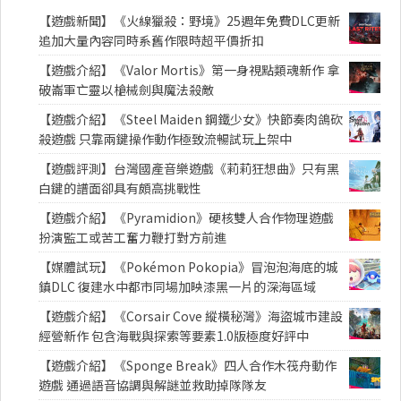
【遊戲新聞】《火線獵殺：野境》25週年免費DLC更新
追加大量內容同時系舊作限時超平價折扣
【遊戲介紹】《Valor Mortis》第一身視點類魂新作 拿
破崙軍亡靈以槍械劍與魔法殺敵
【遊戲介紹】《Steel Maiden 鋼鐵少女》快節奏肉鴿砍
殺遊戲 只靠兩鍵操作動作極致流暢試玩上架中
【遊戲評測】台灣國產音樂遊戲《莉莉狂想曲》只有黑
白鍵的譜面卻具有頗高挑戰性
【遊戲介紹】《Pyramidion》硬核雙人合作物理遊戲
扮演監工或苦工奮力鞭打對方前進
【媒體試玩】《Pokémon Pokopia》冒泡泡海底的城
鎮DLC 復建水中都市同場加映漆黑一片的深海區域
【遊戲介紹】《Corsair Cove 縱橫秘灣》海盜城市建設
經營新作 包含海戰與探索等要素1.0版極度好評中
【遊戲介紹】《Sponge Break》四人合作木筏舟動作
遊戲 通過語音協調與解謎並救助掉隊隊友