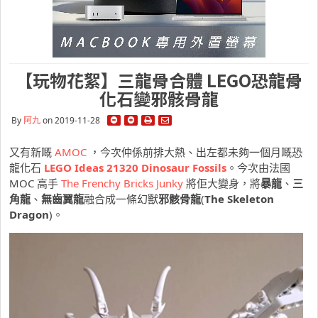
【玩物花絮】三龍骨合體 LEGO恐龍骨
化石變邪骸骨龍
By
阿九
on 2019-11-28
又有新嘅
AMOC
，今次仲係前排大熱、出左都未夠一個月嘅恐
龍化石
LEGO Ideas 21320 Dinosaur Fossils
。今次由法國
MOC 高手
The Frenchy Bricks Junky
將佢大變身，將
暴龍
、
三
角龍
、
無齒翼龍
融合成一條幻獸
邪骸骨龍
(
The Skeleton
Dragon
)。