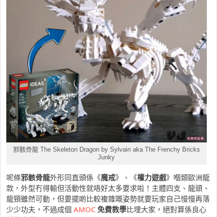
邪骸骨龍 The Skeleton Dragon by Sylvain aka The Frenchy Bricks
Junky
呢條
邪骸骨龍
外形同直頭係《
魔戒
》、《
權力遊戲
》嗰類歐洲龍
款，外型冇得輸但活動性就唔好太多要求啦！主體四支、龍頭、
龍頸雖然可動，但要擺啲比較複雜嘅姿勢就要玩家自己慢慢再落
少少功夫，不過成個
AMOC
免費教學
比埋大家，絕對算係良心