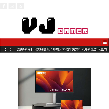
‹
›
【遊戲新聞】《火線獵殺：野境》25週年免費DLC更新 追加大量內
容同時系舊作限時超平價折扣