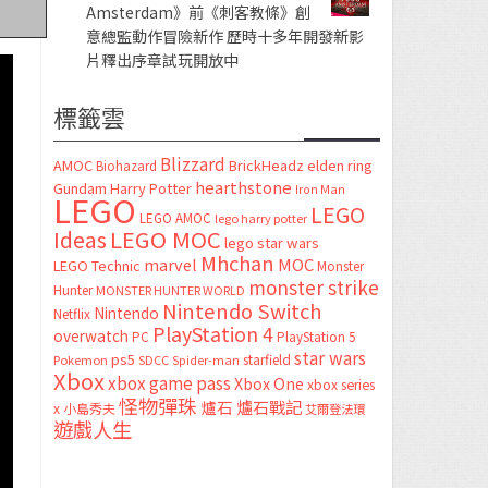
Amsterdam》前《刺客教條》創
意總監動作冒險新作 歷時十多年開發新影
片釋出序章試玩開放中
標籤雲
Blizzard
AMOC
BrickHeadz
elden ring
Biohazard
hearthstone
Gundam
Harry Potter
Iron Man
LEGO
LEGO
LEGO AMOC
lego harry potter
LEGO MOC
Ideas
lego star wars
Mhchan
marvel
MOC
LEGO Technic
Monster
monster strike
Hunter
MONSTER HUNTER WORLD
Nintendo Switch
Nintendo
Netflix
PlayStation 4
overwatch
PC
PlayStation 5
star wars
ps5
starfield
Pokemon
SDCC
Spider-man
Xbox
xbox game pass
Xbox One
xbox series
怪物彈珠
爐石
爐石戰記
x
小島秀夫
艾爾登法環
遊戲人生