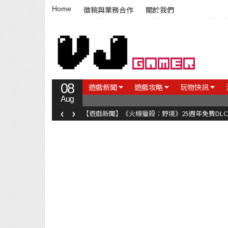
Home
徵稿與業務合作
關於我們
08
遊戲新聞
遊戲攻略
玩物快訊
Aug
‹
›
【遊戲新聞】《火線獵殺：野境》25週年免費DL