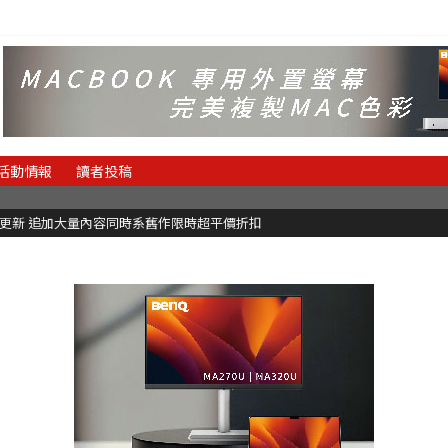
活動情報
讀者投稿
C更新 追加大量內容同時系舊作限時超平價折扣