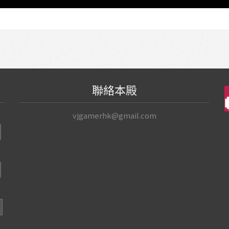
聯絡本殿
vjgamerhk@gmail.com