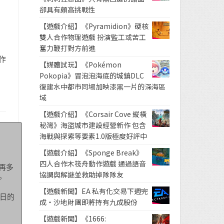
卻具有頗高挑戰性
【遊戲介紹】《Pyramidion》硬核
雙人合作物理遊戲 扮演監工或苦工
奮力鞭打對方前進
作
【媒體試玩】《Pokémon
Pokopia》冒泡泡海底的城鎮DLC
復建水中都市同場加映漆黑一片的深海區
域
【遊戲介紹】《Corsair Cove 縱橫
秘灣》海盜城市建設經營新作 包含
海戰與探索等要素1.0版極度好評中
【遊戲介紹】《Sponge Break》
四人合作木筏舟動作遊戲 通過語音
要再多
協調與解謎並救助掉隊隊友
。
【遊戲新聞】EA 私有化交易下週完
日的
成・沙地財團即將持有九成股份
【遊戲新聞】《1666: