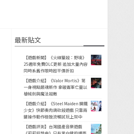
最新貼文
【遊戲新聞】《火線獵殺：野境》
25週年免費DLC更新 追加大量內容
同時系舊作限時超平價折扣
【遊戲介紹】《Valor Mortis》第
一身視點類魂新作 拿破崙軍亡靈以
槍械劍與魔法殺敵
【遊戲介紹】《Steel Maiden 鋼鐵
少女》快節奏肉鴿砍殺遊戲 只靠兩
鍵操作動作極致流暢試玩上架中
【遊戲評測】台灣國產音樂遊戲
《莉莉狂想曲》只有黑白鍵的譜面