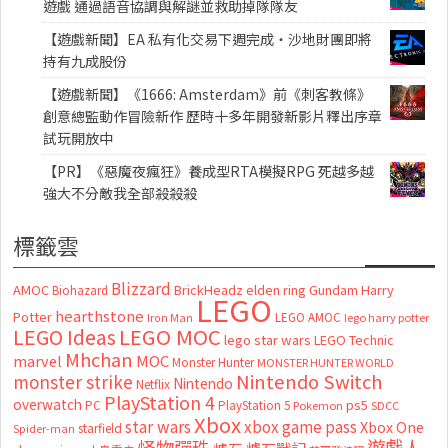
遊戲 通過語音協調與解謎並救助掉隊隊友
【遊戲新聞】EA 私有化交易下週完成・沙地財團即將
持有九成股份
【遊戲新聞】《1666: Amsterdam》前《刺客教條》
創意總監動作冒險新作 歷時十多年開發新影片釋出序章
試玩開放中
【PR】《惡魔夜瘋狂》養成型RTA模擬RPG 死越多越
強大不分敵我全部殺殺殺
標籤雲
Blizzard
AMOC
BrickHeadz
elden ring
Gundam
Harry
Biohazard
LEGO
hearthstone
Potter
LEGO AMOC
lego harry potter
Iron Man
LEGO MOC
LEGO Ideas
lego star wars
LEGO Technic
Mhchan
marvel
MOC
Monster Hunter
MONSTER HUNTER WORLD
Nintendo Switch
monster strike
Nintendo
Netflix
PlayStation 4
overwatch
ps5
PC
PlayStation 5
Pokemon
SDCC
Xbox
star wars
xbox game pass
Xbox One
starfield
Spider-man
怪物彈珠
遊戲人