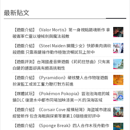
最新貼文
【遊戲介紹】《Valor Mortis》第一身視點類魂新作 拿
破崙軍亡靈以槍械劍與魔法殺敵
【遊戲介紹】《Steel Maiden 鋼鐵少女》快節奏肉鴿砍
殺遊戲 只靠兩鍵操作動作極致流暢試玩上架中
【遊戲評測】台灣國產音樂遊戲《莉莉狂想曲》只有黑
白鍵的譜面卻具有頗高挑戰性
【遊戲介紹】《Pyramidion》硬核雙人合作物理遊戲
扮演監工或苦工奮力鞭打對方前進
【媒體試玩】《Pokémon Pokopia》冒泡泡海底的城
鎮DLC 復建水中都市同場加映漆黑一片的深海區域
【遊戲介紹】《Corsair Cove 縱橫秘灣》海盜城市建設
經營新作 包含海戰與探索等要素1.0版極度好評中
【遊戲介紹】《Sponge Break》四人合作木筏舟動作