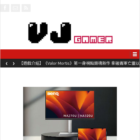
‹
›
【遊戲介紹】《Valor Mortis》第一身視點類魂新作 拿破崙軍亡靈以
槍械劍與魔法殺敵