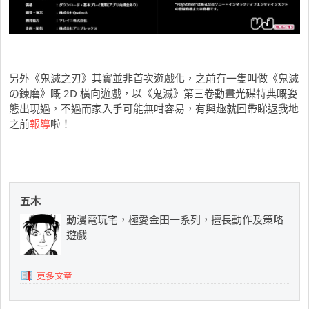
另外《鬼滅之刃》其實並非首次遊戲化，之前有一隻叫做《鬼滅
の錬磨》嘅 2D 橫向遊戲，以《鬼滅》第三卷動畫光碟特典嘅姿
態出現過，不過而家入手可能無咁容易，有興趣就回帶睇返我地
之前
報導
啦！
五木
動漫電玩宅，極愛金田一系列，擅長動作及策略
遊戲
更多文章