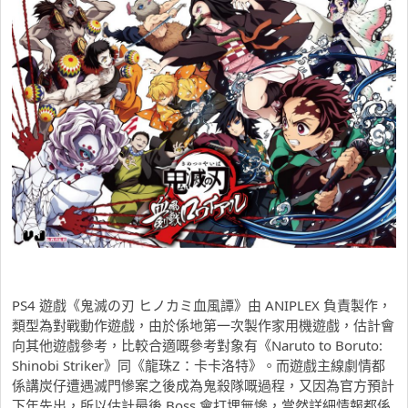
PS4 遊戲《鬼滅の刃 ヒノカミ血風譚》由 ANIPLEX 負責製作，
類型為對戰動作遊戲，由於係地第一次製作家用機遊戲，估計會
向其他遊戲參考，比較合適嘅參考對象有《Naruto to Boruto:
Shinobi Striker》同《龍珠Z：卡卡洛特》。而遊戲主線劇情都
係講炭仔遭遇滅門慘案之後成為鬼殺隊嘅過程，又因為官方預計
下年先出，所以估計最後 Boss 會打埋無慘，當然詳細情報都係