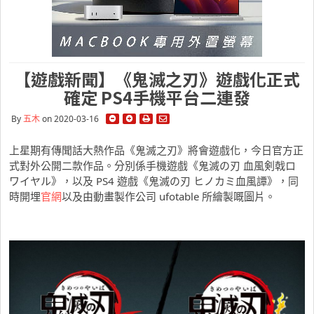
【遊戲新聞】《鬼滅之刃》遊戲化正式
確定 PS4手機平台二連發
By
五木
on 2020-03-16
上星期有傳聞話大熱作品《鬼滅之刃》將會遊戲化，今日官方正
式對外公開二款作品。分別係手機遊戲《鬼滅の刃 血風剣戟ロ
ワイヤル》，以及 PS4 遊戲《鬼滅の刃 ヒノカミ血風譚》，同
時開埋
官網
以及由動畫製作公司 ufotable 所繪製嘅圖片。