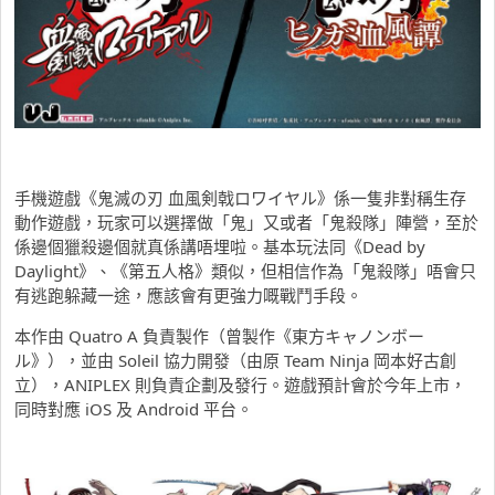
手機遊戲《鬼滅の刃 血風剣戟ロワイヤル》係一隻非對稱生存
動作遊戲，玩家可以選擇做「鬼」又或者「鬼殺隊」陣營，至於
係邊個獵殺邊個就真係講唔埋啦。基本玩法同《Dead by
Daylight》、《第五人格》類似，但相信作為「鬼殺隊」唔會只
有逃跑躲藏一途，應該會有更強力嘅戰鬥手段。
本作由 Quatro A 負責製作（曾製作《東方キャノンボー
ル》），並由 Soleil 協力開發（由原 Team Ninja 岡本好古創
立），ANIPLEX 則負責企劃及發行。遊戲預計會於今年上市，
同時對應 iOS 及 Android 平台。