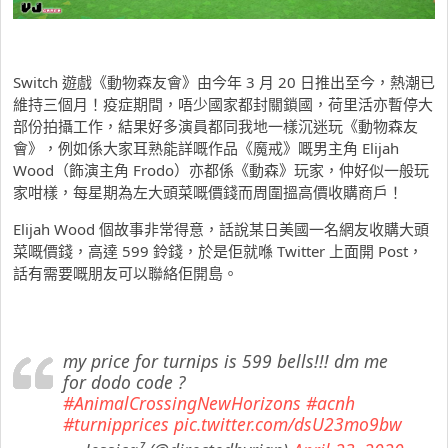
Switch 遊戲《動物森友會》由今年 3 月 20 日推出至今，熱潮已
維持三個月！疫症期間，唔少國家都封關鎖國，荷里活亦暫停大
部份拍攝工作，結果好多演員都同我地一樣沉迷玩《動物森友
會》，例如係大家耳熟能詳嘅作品《魔戒》嘅男主角 Elijah
Wood（飾演主角 Frodo）亦都係《動森》玩家，仲好似一般玩
家咁樣，每星期為左大頭菜嘅價錢而周圍搵高價收購商戶！
Elijah Wood 個故事非常得意，話說某日美國一名網友收購大頭
菜嘅價錢，高達 599 鈴錢，於是佢就喺 Twitter 上面開 Post，
話有需要嘅朋友可以聯絡佢開島。
my price for turnips is 599 bells!!! dm me
for dodo code ?
#AnimalCrossingNewHorizons
#acnh
#turnipprices
pic.twitter.com/dsU23mo9bw