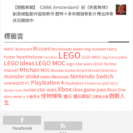
【遊戲新聞】《1666: Amsterdam》前《刺客教條》
創意總監動作冒險新作 歷時十多年開發新影片釋出序章
試玩開放中
標籤雲
Blizzard
AMOC
BrickHeadz
elden ring
Gundam
Harry
Biohazard
LEGO
hearthstone
Potter
LEGO AMOC
lego harry potter
Iron Man
LEGO MOC
LEGO Ideas
lego star wars
LEGO Technic
Mhchan
marvel
MOC
Monster Hunter
MONSTER HUNTER WORLD
Nintendo Switch
monster strike
Nintendo
Netflix
PlayStation 4
overwatch
ps5
PC
PlayStation 5
Pokemon
SDCC
Xbox
star wars
xbox game pass
Xbox One
starfield
Spider-man
怪物彈珠
遊戲人
爐石
爐石戰記
xbox series x
小島秀夫
艾爾登法環
生
Facebook