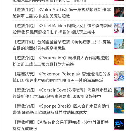
【遊戲介紹】《Valor Mortis》第一身視點類魂新作 拿
破崙軍亡靈以槍械劍與魔法殺敵
【遊戲介紹】《Steel Maiden 鋼鐵少女》快節奏肉鴿砍
殺遊戲 只靠兩鍵操作動作極致流暢試玩上架中
【遊戲評測】台灣國產音樂遊戲《莉莉狂想曲》只有黑
白鍵的譜面卻具有頗高挑戰性
【遊戲介紹】《Pyramidion》硬核雙人合作物理遊戲
扮演監工或苦工奮力鞭打對方前進
【媒體試玩】《Pokémon Pokopia》冒泡泡海底的城
鎮DLC 復建水中都市同場加映漆黑一片的深海區域
【遊戲介紹】《Corsair Cove 縱橫秘灣》海盜城市建設
經營新作 包含海戰與探索等要素1.0版極度好評中
【遊戲介紹】《Sponge Break》四人合作木筏舟動作
遊戲 通過語音協調與解謎並救助掉隊隊友
【遊戲新聞】EA 私有化交易下週完成・沙地財團即將
持有九成股份