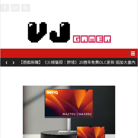
‹
›
【遊戲新聞】《火線獵殺：野境》25週年免費DLC更新 追加大量內
容同時系舊作限時超平價折扣