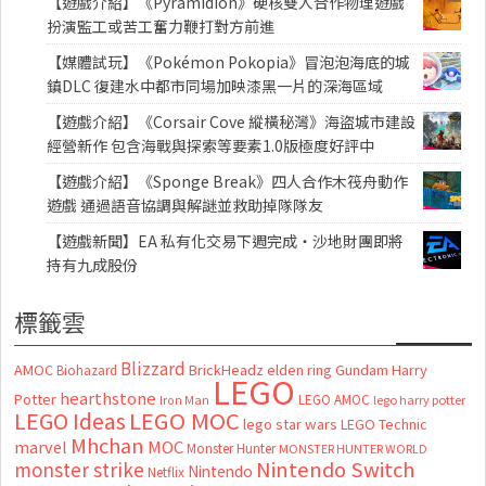
【遊戲介紹】《Pyramidion》硬核雙人合作物理遊戲
扮演監工或苦工奮力鞭打對方前進
【媒體試玩】《Pokémon Pokopia》冒泡泡海底的城
鎮DLC 復建水中都市同場加映漆黑一片的深海區域
【遊戲介紹】《Corsair Cove 縱橫秘灣》海盜城市建設
經營新作 包含海戰與探索等要素1.0版極度好評中
【遊戲介紹】《Sponge Break》四人合作木筏舟動作
遊戲 通過語音協調與解謎並救助掉隊隊友
【遊戲新聞】EA 私有化交易下週完成・沙地財團即將
持有九成股份
標籤雲
Blizzard
AMOC
BrickHeadz
elden ring
Gundam
Harry
Biohazard
LEGO
hearthstone
Potter
LEGO AMOC
lego harry potter
Iron Man
LEGO MOC
LEGO Ideas
lego star wars
LEGO Technic
Mhchan
marvel
MOC
Monster Hunter
MONSTER HUNTER WORLD
Nintendo Switch
monster strike
Nintendo
Netflix