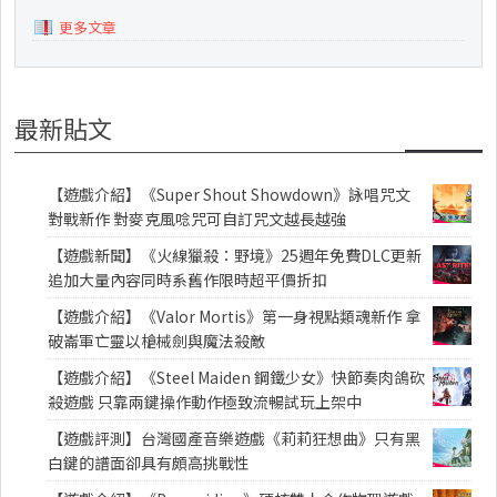
更多文章
最新貼文
【遊戲介紹】《Super Shout Showdown》詠唱咒文
對戰新作 對麥克風唸咒可自訂咒文越長越強
【遊戲新聞】《火線獵殺：野境》25週年免費DLC更新
追加大量內容同時系舊作限時超平價折扣
【遊戲介紹】《Valor Mortis》第一身視點類魂新作 拿
破崙軍亡靈以槍械劍與魔法殺敵
【遊戲介紹】《Steel Maiden 鋼鐵少女》快節奏肉鴿砍
殺遊戲 只靠兩鍵操作動作極致流暢試玩上架中
【遊戲評測】台灣國產音樂遊戲《莉莉狂想曲》只有黑
白鍵的譜面卻具有頗高挑戰性