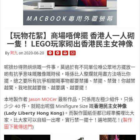
【玩物花絮】商場唔俾擺 香港人一人砌
一隻！ LEGO玩家砌出香港民主女神像
By
阿九
on 2020-06-20
呢排炒得熱烘烘嘅一件事，莫過於有不同單位喺公眾地方擺放一
啲有抗爭意味嘅雕像嘅時候，唔係比人整爛就用盡方法唔比你
擺，總之要所有抗爭相關嘅事物都要禁播、禁擺、禁聲！你越禁
越驚，我地就越要做、越要講、越要擺！
本地製作者
Jason MOCer
最新作品，只係用左極少組件，只係
少少 40 件，就砌出呢個 Minifigure Size 嘅
香港民主女神像
(Lady Liberty Hong Kong)
。而製作圖紙佢都已經準備埋比大
家，比大家可以自組一出嚟，實行禁一擺十！遍地開花！(
製作
圖下載傳送門
)