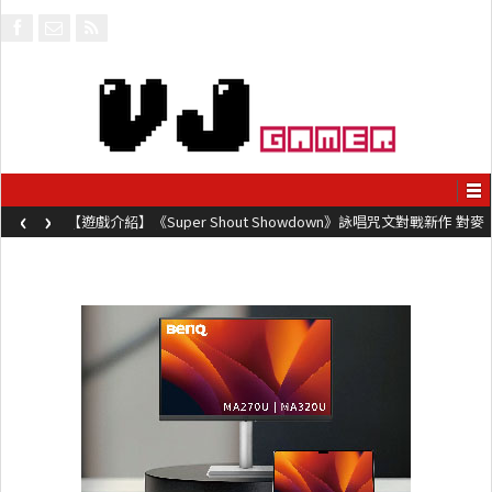
‹
›
【遊戲介紹】《Super Shout Showdown》詠唱咒文對戰新作 對麥
克風唸咒可自訂咒文越長越強