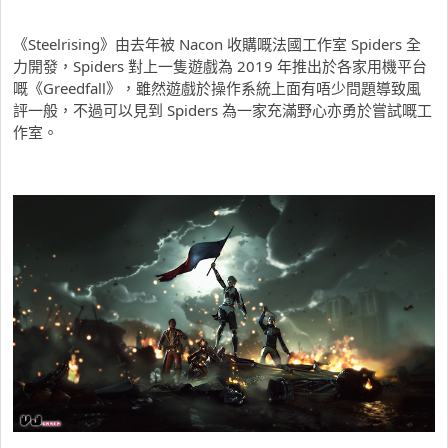
《Steelrising》由去年被 Nacon 收購嘅法國工作室 Spiders 全
力開發，Spiders 對上一隻遊戲為 2019 年推出於各家用機平台
嘅《Greedfall》，雖然遊戲於操作系統上面有唔少問題導致風
評一般，不過可以見到 Spiders 為一家充滿野心亦勇於嘗試嘅工
作室。