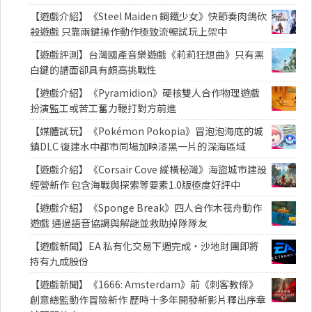
【遊戲介紹】《Steel Maiden 鋼鐵少女》快節奏肉鴿砍
殺遊戲 只靠兩鍵操作動作極致流暢試玩上架中
【遊戲評測】台灣國產音樂遊戲《莉莉狂想曲》只有黑
白鍵的譜面卻具有頗高挑戰性
【遊戲介紹】《Pyramidion》硬核雙人合作物理遊戲
扮演監工或苦工奮力鞭打對方前進
【媒體試玩】《Pokémon Pokopia》冒泡泡海底的城
鎮DLC 復建水中都市同場加映漆黑一片的深海區域
【遊戲介紹】《Corsair Cove 縱橫秘灣》海盜城市建設
經營新作 包含海戰與探索等要素1.0版極度好評中
【遊戲介紹】《Sponge Break》四人合作木筏舟動作
遊戲 通過語音協調與解謎並救助掉隊隊友
【遊戲新聞】EA 私有化交易下週完成・沙地財團即將
持有九成股份
【遊戲新聞】《1666: Amsterdam》前《刺客教條》
創意總監動作冒險新作 歷時十多年開發新影片釋出序章