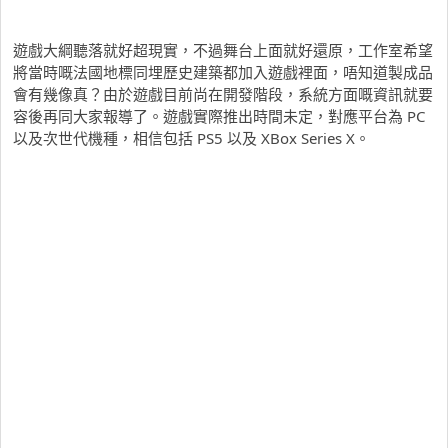
遊戲大綱聽落就好超現實，不過舞台上面就好還原，工作室希望
將當時嘅法國地標同埋歷史建築都加入遊戲裡面，唔知道製成品
會有幾像真？由於遊戲目前尚在開發階段，系統方面嘅資訊就要
容後再同大家報導了。遊戲實際推出時間未定，對應平台為 PC
以及次世代機種，相信包括 PS5 以及 XBox Series X。