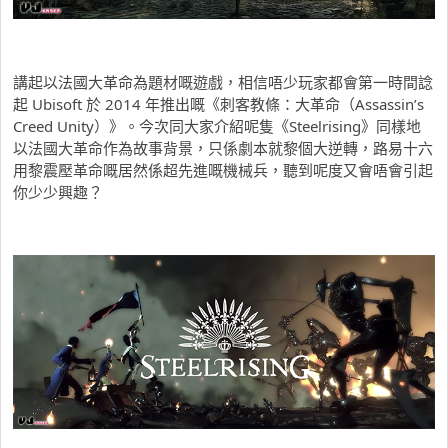
講起以法國大革命為題材嘅遊戲，相信唔少玩家都會第一時間諗
起 Ubisoft 於 2014 年推出嘅《刺客教條：大革命（Assassin’s
Creed Unity）》。今次同大家介紹呢隻《Steelrising》同樣地
以法國大革命作為故事背景，只係劇本就黎個大逆轉，路易十六
用黎震壓革命嘅居然係超先進嘅機械兵，聽到呢度又會唔會引起
你少少興趣？