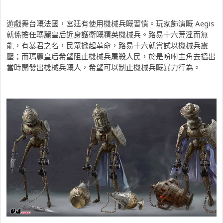
遊戲舞台嘅法國，宮廷有使用機械兵嘅習慣。玩家飾演嘅 Aegis
就係擔任瑪麗皇后近身護衛嘅精英機械兵。路易十六荒淫而無
能，有暴君之名，民眾掀起革命，路易十六就嘗試以機械兵震
壓；而瑪麗皇后希望阻止機械兵屠殺人民，於是吩咐主角去搵出
當時開發出機械兵嘅人，希望可以制止機械兵嘅暴力行為。