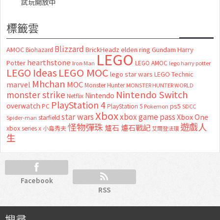
試玩開放中
標籤雲
Blizzard
AMOC
BrickHeadz
elden ring
Gundam
Harry
Biohazard
LEGO
hearthstone
Potter
LEGO AMOC
lego harry potter
Iron Man
LEGO MOC
LEGO Ideas
lego star wars
LEGO Technic
Mhchan
marvel
MOC
Monster Hunter
MONSTER HUNTER WORLD
Nintendo Switch
monster strike
Nintendo
Netflix
PlayStation 4
overwatch
ps5
PC
PlayStation 5
Pokemon
SDCC
Xbox
star wars
xbox game pass
Xbox One
starfield
Spider-man
怪物彈珠
遊戲人
爐石
爐石戰記
xbox series x
小島秀夫
艾爾登法環
生
Facebook
RSS
搜尋