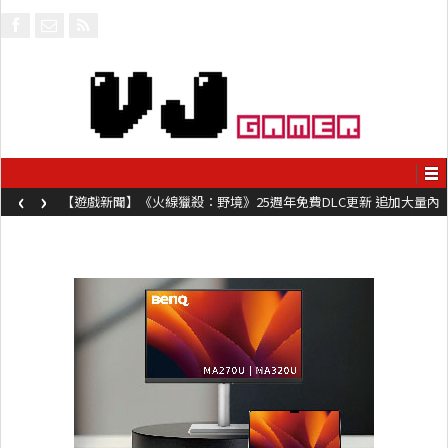
‹
›
【遊戲新聞】《火線獵殺：野境》25週年免費DLC更新 追加大量內
容同時系舊作限時超平價折扣