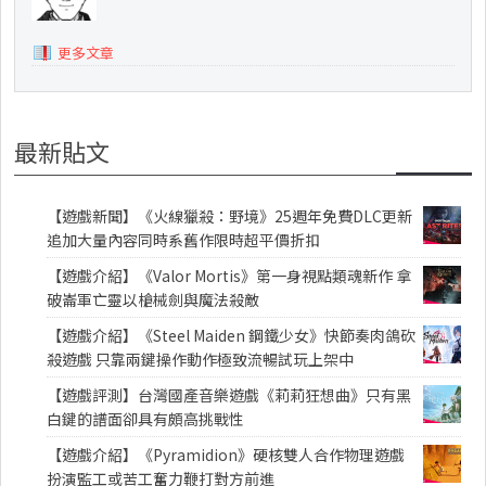
更多文章
最新貼文
【遊戲新聞】《火線獵殺：野境》25週年免費DLC更新
追加大量內容同時系舊作限時超平價折扣
【遊戲介紹】《Valor Mortis》第一身視點類魂新作 拿
破崙軍亡靈以槍械劍與魔法殺敵
【遊戲介紹】《Steel Maiden 鋼鐵少女》快節奏肉鴿砍
殺遊戲 只靠兩鍵操作動作極致流暢試玩上架中
【遊戲評測】台灣國產音樂遊戲《莉莉狂想曲》只有黑
白鍵的譜面卻具有頗高挑戰性
【遊戲介紹】《Pyramidion》硬核雙人合作物理遊戲
扮演監工或苦工奮力鞭打對方前進