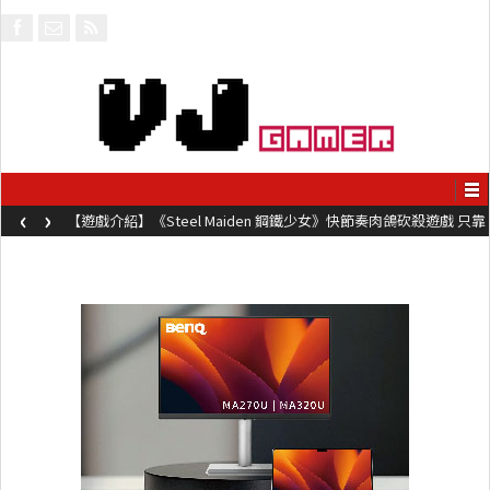
‹
›
【遊戲介紹】《Steel Maiden 鋼鐵少女》快節奏肉鴿砍殺遊戲 只靠
兩鍵操作動作極致流暢試玩上架中