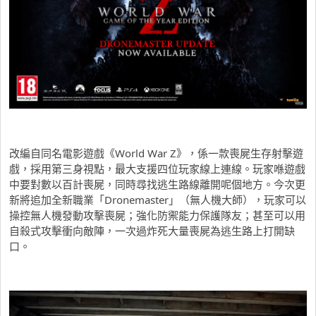
改編自同名電影遊戲《World War Z》，係一款喪屍生存射擊遊
戲，採用第三身視點，最大支援四位玩家線上連線。玩家喺遊戲
中要對數以百計喪屍，同時尋找逃生路線離開呢個地方。今次更
新將追加全新職業「Dronemaster」（無人機大師），玩家可以
操控無人機發動攻擊喪屍；強化防禦能力保護隊友；甚至可以用
自殺式攻擊衝向敵陣，一次過炸死大量喪屍為逃生路上打開缺
口。