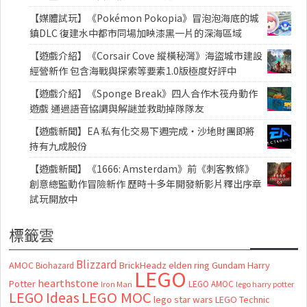
【媒體試玩】《Pokémon Pokopia》冒泡泡海底的城
鎮DLC 復建水中都市同場加映漆黑一片的深海區域
【遊戲介紹】《Corsair Cove 縱橫秘灣》海盜城市建設
經營新作 包含海戰與探索等要素1.0版極度好評中
【遊戲介紹】《Sponge Break》四人合作木筏舟動作
遊戲 通過語音協調與解謎並救助掉隊隊友
【遊戲新聞】EA 私有化交易下週完成・沙地財團即將
持有九成股份
【遊戲新聞】《1666: Amsterdam》前《刺客教條》
創意總監動作冒險新作 歷時十多年開發新影片釋出序章
試玩開放中
標籤雲
Blizzard
AMOC
BrickHeadz
elden ring
Gundam
Harry
Biohazard
LEGO
hearthstone
Potter
LEGO AMOC
lego harry potter
Iron Man
LEGO MOC
LEGO Ideas
lego star wars
LEGO Technic