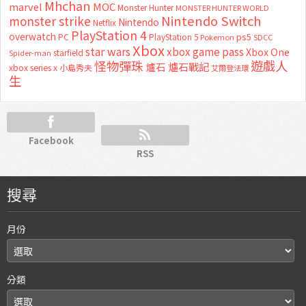
Mhchan
marvel
MOC
Monster Hunter
MONSTER HUNTER WORLD
Nintendo Switch
monster strike
Nintendo
Netflix
PlayStation 4
overwatch
ps5
PC
PlayStation 5
Pokemon
SDCC
Xbox
star wars
xbox game pass
Xbox One
starfield
Spider-man
怪物彈珠
遊戲人
爐石
爐石戰記
xbox series x
小島秀夫
艾爾登法環
生
Facebook
RSS
搜尋
月份
分類