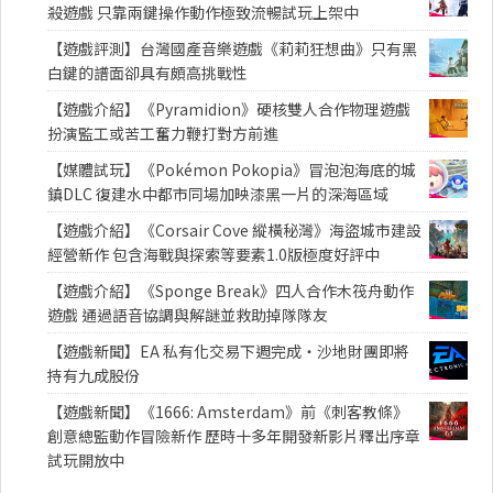
殺遊戲 只靠兩鍵操作動作極致流暢試玩上架中
【遊戲評測】台灣國產音樂遊戲《莉莉狂想曲》只有黑
白鍵的譜面卻具有頗高挑戰性
【遊戲介紹】《Pyramidion》硬核雙人合作物理遊戲
扮演監工或苦工奮力鞭打對方前進
【媒體試玩】《Pokémon Pokopia》冒泡泡海底的城
鎮DLC 復建水中都市同場加映漆黑一片的深海區域
【遊戲介紹】《Corsair Cove 縱橫秘灣》海盜城市建設
經營新作 包含海戰與探索等要素1.0版極度好評中
【遊戲介紹】《Sponge Break》四人合作木筏舟動作
遊戲 通過語音協調與解謎並救助掉隊隊友
【遊戲新聞】EA 私有化交易下週完成・沙地財團即將
持有九成股份
【遊戲新聞】《1666: Amsterdam》前《刺客教條》
創意總監動作冒險新作 歷時十多年開發新影片釋出序章
試玩開放中