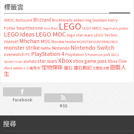
標籤雲
Blizzard
AMOC
BrickHeadz
elden ring
Gundam
Harry
Biohazard
LEGO
hearthstone
Potter
LEGO AMOC
lego harry potter
Iron Man
LEGO MOC
LEGO Ideas
lego star wars
LEGO Technic
Mhchan
marvel
MOC
Monster Hunter
MONSTER HUNTER WORLD
Nintendo Switch
monster strike
Nintendo
Netflix
PlayStation 4
overwatch
ps5
PC
PlayStation 5
Pokemon
SDCC
Xbox
star wars
xbox game pass
Xbox One
starfield
Spider-man
怪物彈珠
遊戲人
爐石
爐石戰記
xbox series x
小島秀夫
艾爾登法環
生
Facebook
RSS
搜尋