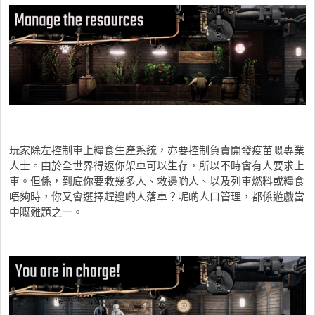
玩家除左控制車上糧食生產系統，亦要控制負責開發疫苗嘅專業
人士。由於全世界得返你架車可以生存，所以不時會有人要求上
車。但係，到底你要救幾多人、救邊啲人、以及列車燃料或糧食
唔夠時，你又會選擇趕邊啲人落車？呢啲人口管理，都係遊戲當
中嘅難題之一。