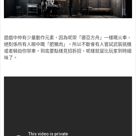
遊戲中仲有少量動作元素，因為呢架「挪亞方舟」一樣嘅火車，
絕對係所有人眼中嘅「肥豬肉」，所以不斷會有人嘗試武裝挑機
或者騎劫你架車，到底要點樣見招拆招，呢樣就留比玩家到時細
味了。