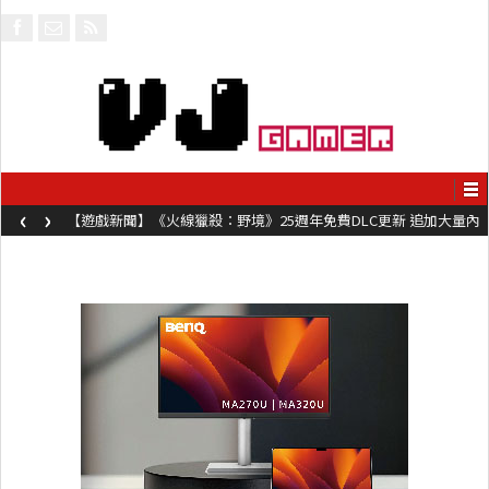
‹
›
【遊戲新聞】《火線獵殺：野境》25週年免費DLC更新 追加大量內
容同時系舊作限時超平價折扣