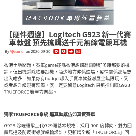
【硬件週邊】Logitech G923 新一代賽
車軚盤 預先搶購送千元無線電競耳機
By
VJGamer
on 2020-09-30
香港土地問題，賽車game迷喺香港想鍊翻兩轉好多時都要落機
鋪。但出機鋪除咗要跟機，唔少地方仲係煙場，疫情關係都唔想
出入咁多。如果你有budget想入手賽車軚盤喺屋企無限玩，又
或者想升級現有裝備，就一定要留意Logitech 最新推出嘅G923
TRUEFORCE 賽車方向盤。
獨家TRUEFORCE系統 逼真軚感仿如真實賽車
G923 除咗繼承上代G29嘅基本規格，採用 900 度轉向、雙力回
饋馬達及防反衝螺旋齒輪設計，更新增全新「TRUEFORCE」回