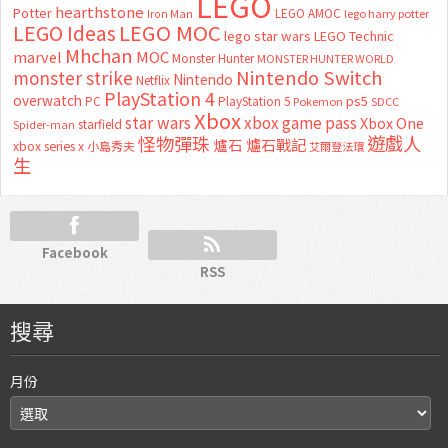
LEGO
hearthstone
Potter
LEGO AMOC
lego harry potter
Iron Man
LEGO MOC
LEGO Ideas
lego star wars
LEGO Technic
Mhchan
marvel
MOC
Monster Hunter
MONSTER HUNTER WORLD
Nintendo Switch
monster strike
Nintendo
Netflix
PlayStation 4
overwatch
ps5
PC
PlayStation 5
Pokemon
SDCC
Xbox
star wars
xbox game pass
Xbox One
starfield
Spider-man
怪物彈珠
遊戲人
爐石
爐石戰記
xbox series x
小島秀夫
艾爾登法環
生
Facebook
RSS
搜尋
月份