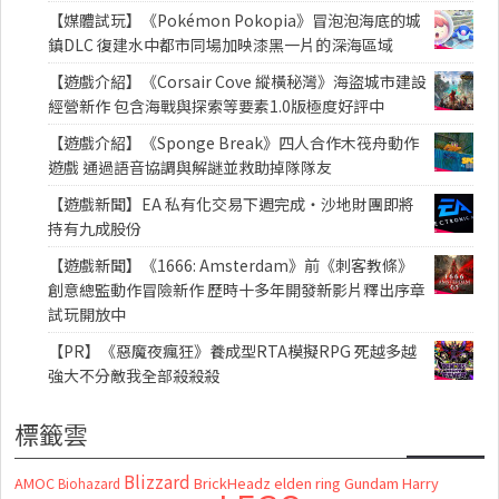
【媒體試玩】《Pokémon Pokopia》冒泡泡海底的城
鎮DLC 復建水中都市同場加映漆黑一片的深海區域
【遊戲介紹】《Corsair Cove 縱橫秘灣》海盜城市建設
經營新作 包含海戰與探索等要素1.0版極度好評中
【遊戲介紹】《Sponge Break》四人合作木筏舟動作
遊戲 通過語音協調與解謎並救助掉隊隊友
【遊戲新聞】EA 私有化交易下週完成・沙地財團即將
持有九成股份
【遊戲新聞】《1666: Amsterdam》前《刺客教條》
創意總監動作冒險新作 歷時十多年開發新影片釋出序章
試玩開放中
【PR】《惡魔夜瘋狂》養成型RTA模擬RPG 死越多越
強大不分敵我全部殺殺殺
標籤雲
Blizzard
AMOC
BrickHeadz
elden ring
Gundam
Harry
Biohazard