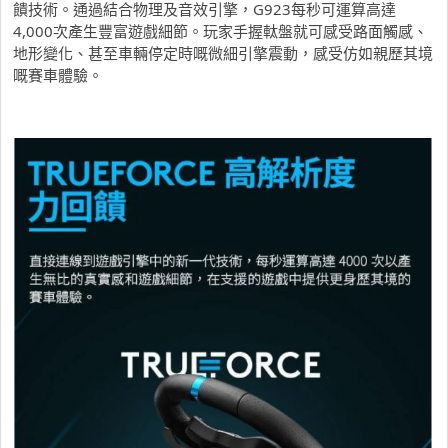
饋技術。通過結合物理及音效引擎，G923每秒可運算高達
4,000次產生豐富遊戲細節。玩家手握軚盤就可感受路面觸感、
地形變化、甚至車輛停定時嘅微細引擎震動，感受仿如親歷其境
嘅賽車體驗。