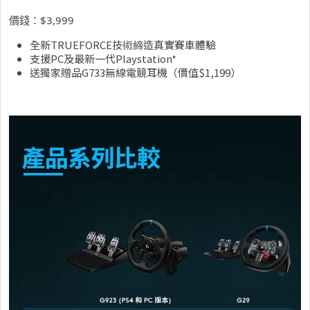
價錢：$3,999
全新TRUEFORCE技術締造真實賽車體驗
支援PC及最新一代Playstation*
送獨家贈品G733無線電競耳機（價值$1,199）