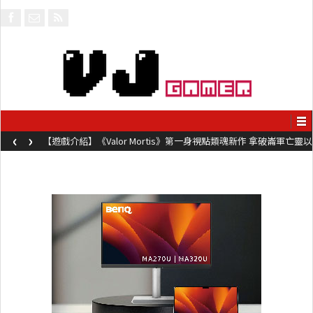
‹
›
【遊戲介紹】《Valor Mortis》第一身視點類魂新作 拿破崙軍亡靈以
槍械劍與魔法殺敵