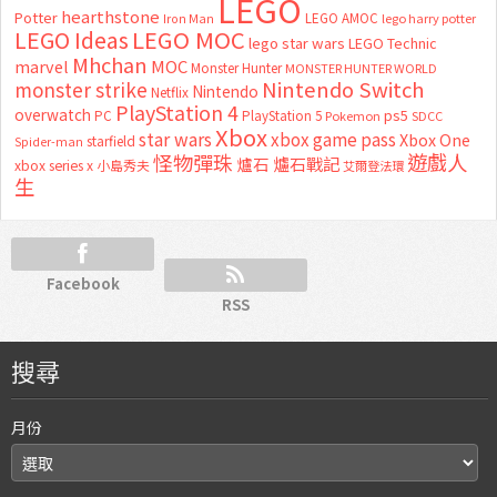
LEGO
hearthstone
Potter
LEGO AMOC
lego harry potter
Iron Man
LEGO MOC
LEGO Ideas
lego star wars
LEGO Technic
Mhchan
marvel
MOC
Monster Hunter
MONSTER HUNTER WORLD
Nintendo Switch
monster strike
Nintendo
Netflix
PlayStation 4
overwatch
ps5
PC
PlayStation 5
Pokemon
SDCC
Xbox
star wars
xbox game pass
Xbox One
starfield
Spider-man
怪物彈珠
遊戲人
爐石
爐石戰記
xbox series x
小島秀夫
艾爾登法環
生
Facebook
RSS
搜尋
月份