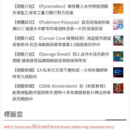
【遊戲介紹】《Pyramidion》硬核雙人合作物理遊戲
扮演監工或苦工奮力鞭打對方前進
【媒體試玩】《Pokémon Pokopia》冒泡泡海底的城
鎮DLC 復建水中都市同場加映漆黑一片的深海區域
【遊戲介紹】《Corsair Cove 縱橫秘灣》海盜城市建設
經營新作 包含海戰與探索等要素1.0版極度好評中
【遊戲介紹】《Sponge Break》四人合作木筏舟動作
遊戲 通過語音協調與解謎並救助掉隊隊友
【遊戲新聞】EA 私有化交易下週完成・沙地財團即將
持有九成股份
【遊戲新聞】《1666: Amsterdam》前《刺客教條》
創意總監動作冒險新作 歷時十多年開發新影片釋出序章
試玩開放中
標籤雲
Blizzard
AMOC
BrickHeadz
elden ring
Gundam
Harry
Biohazard