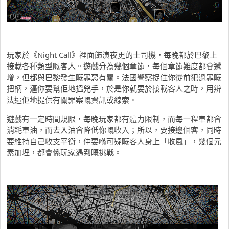
玩家於《Night Call》裡面飾演夜更的士司機，每晚都於巴黎上
接載各種類型嘅客人。遊戲分為幾個章節，每個章節難度都會遞
增，但都與巴黎發生嘅罪惡有關。法國警察捉住你從前犯過罪嘅
把柄，逼你要幫佢地搵兇手，於是你就要於接載客人之時，用辨
法逼佢地提供有關罪案嘅資訊或線索。
遊戲有一定時間規限，每晚玩家都有體力限制，而每一程車都會
消耗車油，而去入油會降低你嘅收入；所以，要接邊個客，同時
要維持自己收支平衡，仲要喺可疑嘅客人身上「收風」，幾個元
素加埋，都會係玩家遇到嘅挑戰。