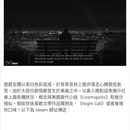
遊戲全體以黑白色彩造成，於背景音效上面亦落足心機營造氣
氛。由於大部份劇情都發生於車廂之中，以客人嘅對話來揭示社
會上面各種狀況，概念與美國當代小說《Cosmopolis》有幾分
相似。假如你係喜歡文學作品嘅朋友，《Night Call》或者會啱
你口味！以下為 Steam 網址傳送：