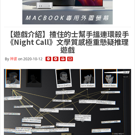
【遊戲介紹】揸住的士幫手搵連環殺手
《Night Call》文學質感極重懸疑推理
遊戲
By
神婆
on 2020-10-12