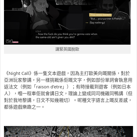
講緊英國脫歐
《Night Call》係一隻文本遊戲，因為主打歐美向嘅關係，對於
亞洲玩家黎講，另一樣挑戰係佢嘅文字，例如部份單詞會執意用
返法文（例如「raison d’etre」）；有時接載到遊客（例如日本
人），嗰一程車佢就會講日文，理論上變成同司機雞同鴨講（但
對於我地黎講，日文不知幾親切）。呢種文字語言上嘅反差感，
都係遊戲樂趣之一。