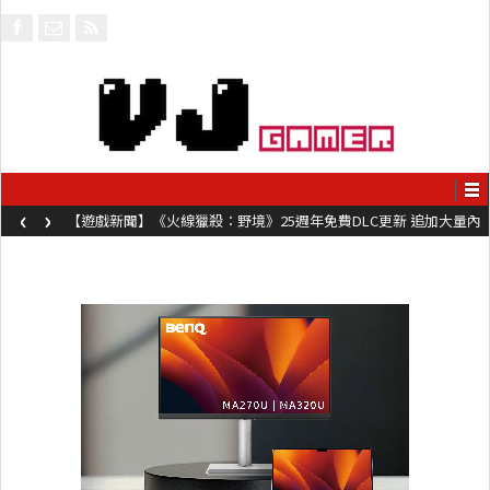
‹
›
【遊戲新聞】《火線獵殺：野境》25週年免費DLC更新 追加大量內
容同時系舊作限時超平價折扣