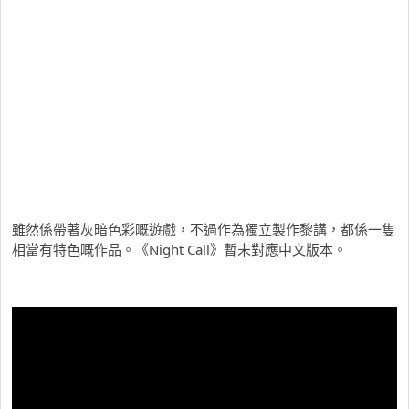
雖然係帶著灰暗色彩嘅遊戲，不過作為獨立製作黎講，都係一隻
相當有特色嘅作品。《Night Call》暫未對應中文版本。