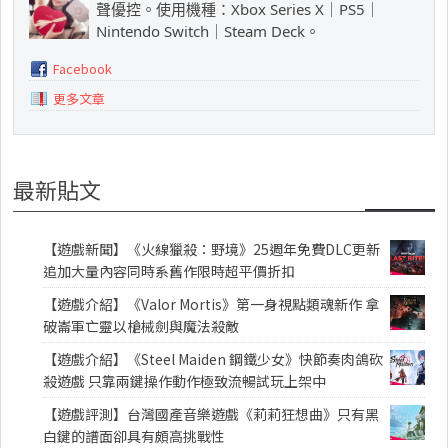
聲優控。使用機種：Xbox Series X｜PS5｜
Nintendo Switch｜Steam Deck。
Facebook
更多文章
最新貼文
【遊戲新聞】《火線獵殺：野境》25週年免費DLC更新
追加大量內容同時系舊作限時超平價折扣
【遊戲介紹】《Valor Mortis》第一身視點類魂新作 拿
破崙軍亡靈以槍械劍與魔法殺敵
【遊戲介紹】《Steel Maiden 鋼鐵少女》快節奏肉鴿砍
殺遊戲 只靠兩鍵操作動作極致流暢試玩上架中
【遊戲評測】台灣國產音樂遊戲《莉莉狂想曲》只有黑
白鍵的譜面卻具有頗高挑戰性