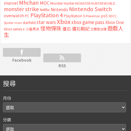
Mhchan
marvel
MOC
Monster Hunter
MONSTER HUNTER WORLD
Nintendo Switch
monster strike
Nintendo
Netflix
PlayStation 4
overwatch
ps5
PC
PlayStation 5
Pokemon
SDCC
Xbox
star wars
xbox game pass
Xbox One
starfield
Spider-man
怪物彈珠
遊戲人
爐石
爐石戰記
xbox series x
小島秀夫
艾爾登法環
生
Facebook
RSS
搜尋
月份
分類