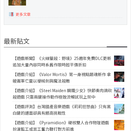
更多文章
最新貼文
【遊戲新聞】《火線獵殺：野境》25週年免費DLC更新
追加大量內容同時系舊作限時超平價折扣
【遊戲介紹】《Valor Mortis》第一身視點類魂新作 拿
破崙軍亡靈以槍械劍與魔法殺敵
【遊戲介紹】《Steel Maiden 鋼鐵少女》快節奏肉鴿砍
殺遊戲 只靠兩鍵操作動作極致流暢試玩上架中
【遊戲評測】台灣國產音樂遊戲《莉莉狂想曲》只有黑
白鍵的譜面卻具有頗高挑戰性
【遊戲介紹】《Pyramidion》硬核雙人合作物理遊戲
扮演監工或苦工奮力鞭打對方前進