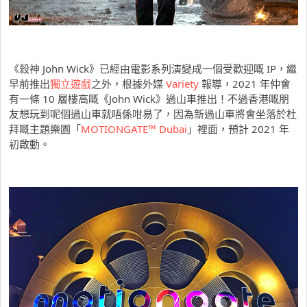
《殺神 John Wick》已經由電影系列演變成一個受歡迎嘅 IP，繼
早前推出
獨立遊戲
之外，根據外媒
Variety
報導，2021 年仲會
有一條 10 層樓高嘅《John Wick》過山車推出！不過香港嘅朋
友想玩到呢個過山車就唔係咁易了，因為新過山車將會坐落於杜
拜嘅主題樂園「
MOTIONGATE™ Dubai
」裡面，預計 2021 年
初啟動。