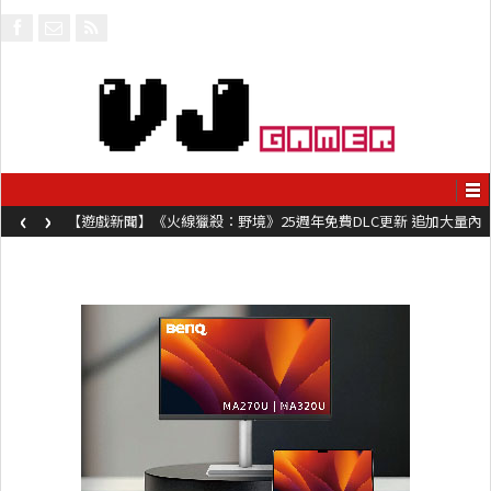
‹
›
【遊戲新聞】《火線獵殺：野境》25週年免費DLC更新 追加大量內
容同時系舊作限時超平價折扣