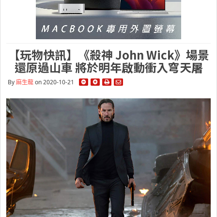
【玩物快訊】《殺神 John Wick》場景
還原過山車 將於明年啟動衝入穹天屠
By
麻生龍
on 2020-10-21