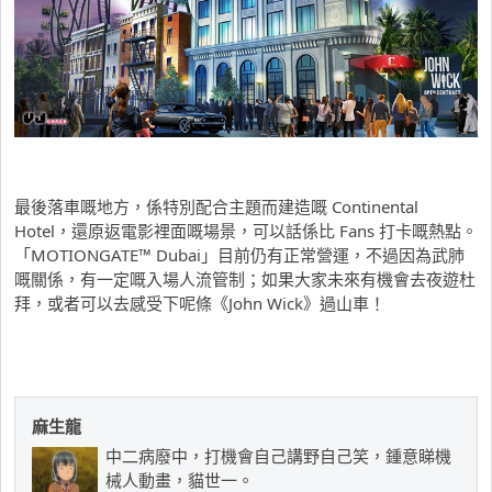
最後落車嘅地方，係特別配合主題而建造嘅 Continental
Hotel，還原返電影裡面嘅場景，可以話係比 Fans 打卡嘅熱點。
「MOTIONGATE™ Dubai」目前仍有正常營運，不過因為武肺
嘅關係，有一定嘅入場人流管制；如果大家未來有機會去夜遊杜
拜，或者可以去感受下呢條《John Wick》過山車！
麻生龍
中二病廢中，打機會自己講野自己笑，鍾意睇機
械人動畫，貓世一。