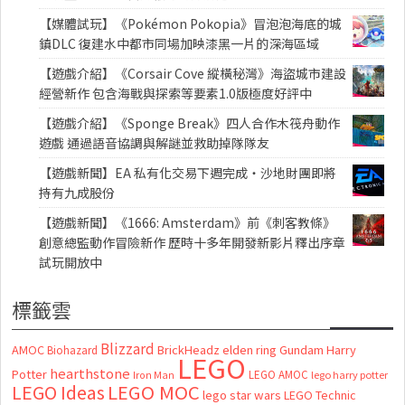
【媒體試玩】《Pokémon Pokopia》冒泡泡海底的城
鎮DLC 復建水中都市同場加映漆黑一片的深海區域
【遊戲介紹】《Corsair Cove 縱橫秘灣》海盜城市建設
經營新作 包含海戰與探索等要素1.0版極度好評中
【遊戲介紹】《Sponge Break》四人合作木筏舟動作
遊戲 通過語音協調與解謎並救助掉隊隊友
【遊戲新聞】EA 私有化交易下週完成・沙地財團即將
持有九成股份
【遊戲新聞】《1666: Amsterdam》前《刺客教條》
創意總監動作冒險新作 歷時十多年開發新影片釋出序章
試玩開放中
標籤雲
Blizzard
AMOC
BrickHeadz
elden ring
Gundam
Harry
Biohazard
LEGO
hearthstone
Potter
LEGO AMOC
lego harry potter
Iron Man
LEGO MOC
LEGO Ideas
lego star wars
LEGO Technic