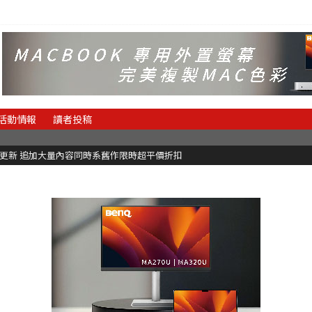
活動情報
讀者投稿
C更新 追加大量內容同時系舊作限時超平價折扣