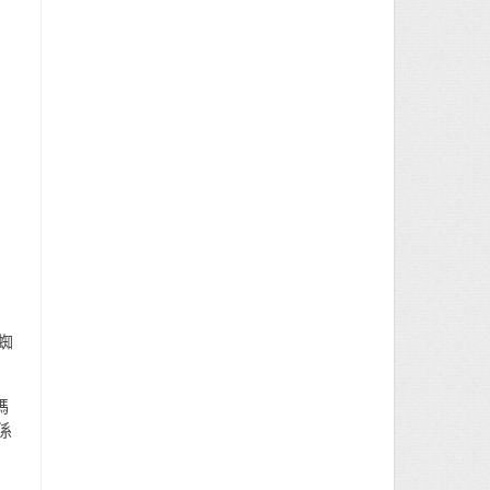
蜘
碼
係