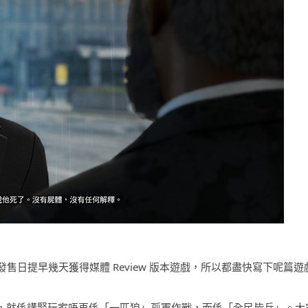
日提早幾天獲得媒體 Review 版本遊戲，所以都盡快寫下呢篇遊
上最大分別，就係講緊玩家唔再係「一匹狼」孤軍作戰，而係「全民皆兵」。大