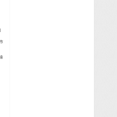
量
市
操