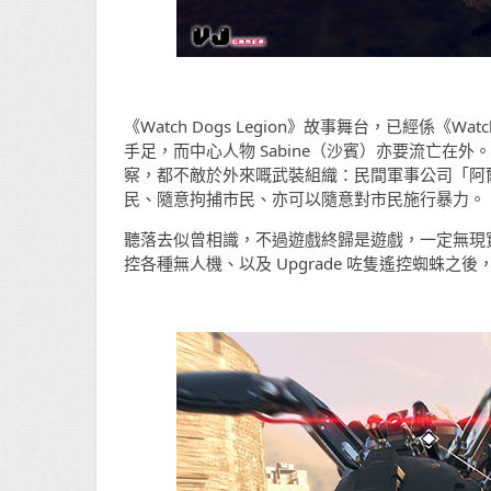
《Watch Dogs Legion》故事舞台，已經係《Wa
手足，而中心人物 Sabine（沙賓）亦要流亡
察，都不敵於外來嘅武裝組織：民間軍事公司「阿
民、隨意拘捕市民、亦可以隨意對市民施行暴力。
聽落去似曾相識，不過遊戲終歸是遊戲，一定無現實咁血
控各種無人機、以及 Upgrade 咗隻遙控蜘蛛