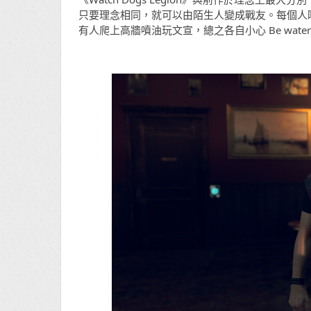
只要理念相同，就可以由陌生人變成戰友。每個人
有人爬上高牆噴油玩文宣，總之各自小心 Be wate