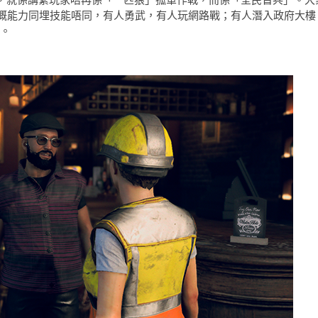
嘅能力同埋技能唔同，有人勇武，有人玩網路戰；有人潛入政府大樓
r。