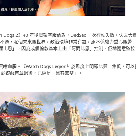
tch Dogs 2》40 年後嘅架空版倫敦，DedSec 一次行動失敗，失去大
在外。不過，呢個未來嘅世界，政治環境非常有趣，原本係權力重心嘅警
爾比恩」，因為成個倫敦基本上由「阿爾比恩」控制，佢地隨意監控
腥。《Watch Dogs Legion》於難度上明顯比第二集低，可以
之後，於遊戲首章過後，已經是「黑客無雙」。