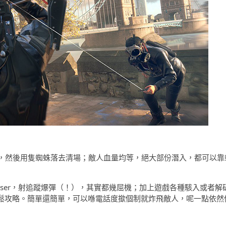
，然後用隻蜘蛛落去清場；敵人血量均等，絕大部份潛入，都可以靠
aser，射追蹤爆彈（！），其實都幾屈機；加上遊戲各種駭入或者解
都可以輕鬆攻略。簡單還簡單，可以喺電話度撳個制就炸飛敵人，呢一點依然