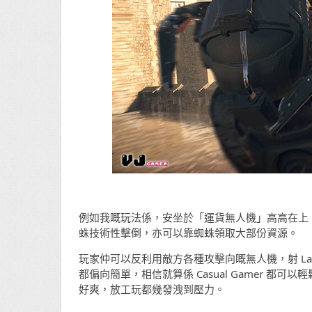
例如我嘅玩法係，安坐於「運貨無人機」高高在上
蛛技術性擊倒，亦可以靠蜘蛛領取大部份資源。
玩家仲可以反利用敵方各種攻擊向嘅無人機，射 L
都偏向簡單，相信就算係 Casual Gamer 
好爽，放工玩都幾發洩到壓力。