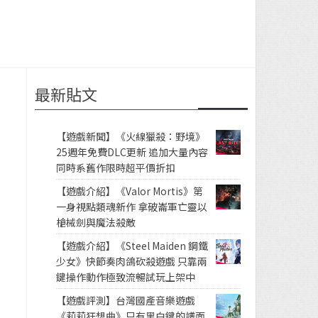
最新貼文
【遊戲新聞】《火線獵殺：野境》
25週年免費DLC更新 追加大量內容
同時系舊作限時超平價折扣
【遊戲介紹】《Valor Mortis》第
一身視點類魂新作 拿破崙軍亡靈以
槍械劍與魔法殺敵
【遊戲介紹】《Steel Maiden 鋼鐵
少女》快節奏肉鴿砍殺遊戲 只靠兩
鍵操作動作極致流暢試玩上架中
【遊戲評測】台灣國產音樂遊戲
《莉莉狂想曲》只有黑白鍵的譜面