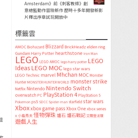
Amsterdam》前《刺客教條》創
意總監動作冒險新作 歷時十多年開發新影
片釋出序章試玩開放中
標籤雲
Blizzard
AMOC
BrickHeadz
elden ring
Biohazard
hearthstone
Gundam
Harry Potter
Iron Man
LEGO
LEGO
LEGO AMOC
lego harry potter
LEGO MOC
Ideas
lego star wars
Mhchan
marvel
MOC
LEGO Technic
Monster
monster strike
Hunter
MONSTER HUNTER WORLD
Nintendo Switch
Nintendo
Netflix
PlayStation 4
overwatch
PC
PlayStation 5
star wars
ps5
starfield
Pokemon
SDCC
Spider-man
Xbox
xbox game pass
Xbox One
xbox series
怪物彈珠
爐石
爐石戰記
x
小島秀夫
艾爾登法環
戲
遊戲人生
家