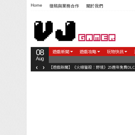
Home
徵稿與業務合作
關於我們
08
遊戲新聞
遊戲攻略
玩物快訊
Aug
‹
›
【遊戲新聞】《火線獵殺：野境》25週年免費DL