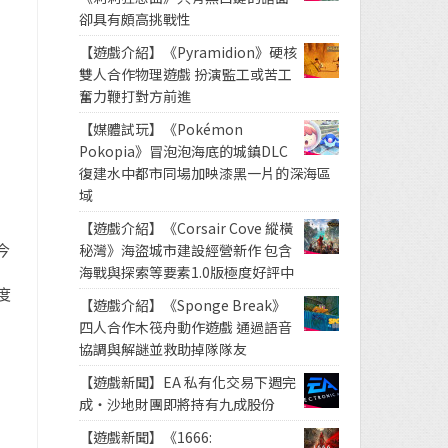
卻具有頗高挑戰性
【遊戲介紹】《Pyramidion》硬核
雙人合作物理遊戲 扮演監工或苦工
奮力鞭打對方前進
【媒體試玩】《Pokémon
Pokopia》冒泡泡海底的城鎮DLC
復建水中都市同場加映漆黑一片的深海區
域
【遊戲介紹】《Corsair Cove 縱橫
今
秘灣》海盜城市建設經營新作 包含
海戰與探索等要素1.0版極度好評中
度
【遊戲介紹】《Sponge Break》
四人合作木筏舟動作遊戲 通過語音
協調與解謎並救助掉隊隊友
【遊戲新聞】EA 私有化交易下週完
成・沙地財團即將持有九成股份
【遊戲新聞】《1666: