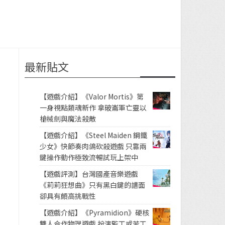
最新貼文
【遊戲介紹】《Valor Mortis》第
一身視點類魂新作 拿破崙軍亡靈以
槍械劍與魔法殺敵
【遊戲介紹】《Steel Maiden 鋼鐵
少女》快節奏肉鴿砍殺遊戲 只靠兩
鍵操作動作極致流暢試玩上架中
【遊戲評測】台灣國產音樂遊戲
《莉莉狂想曲》只有黑白鍵的譜面
卻具有頗高挑戰性
【遊戲介紹】《Pyramidion》硬核
雙人合作物理遊戲 扮演監工或苦工