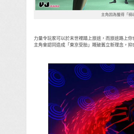
主角因為獲得「禍
力量令玩家可以於末世裡踏上旅途，而旅途路上你
主角會認同造成「東京受胎」嘅破舊立新理念，抑