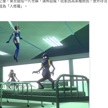
之後，東京變成一片荒蕪，滿佈惡魔。玩家因為某種原因，意外存活
成為「人修羅」。