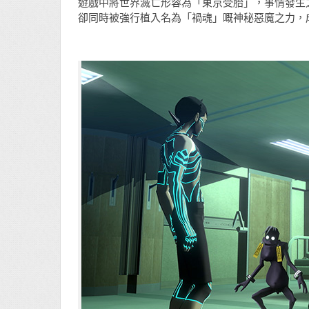
遊戲中將世界滅亡形容為「東京受胎」，事情發生
卻同時被強行植入名為「禍魂」嘅神秘惡魔之力，