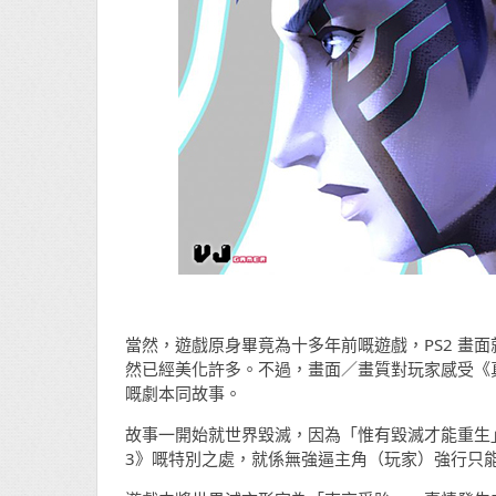
當然，遊戲原身畢竟為十多年前嘅遊戲，PS2 畫
然已經美化許多。不過，畫面／畫質對玩家感受《
嘅劇本同故事。
故事一開始就世界毀滅，因為「惟有毀滅才能重生
3》嘅特別之處，就係無強逼主角（玩家）強行只