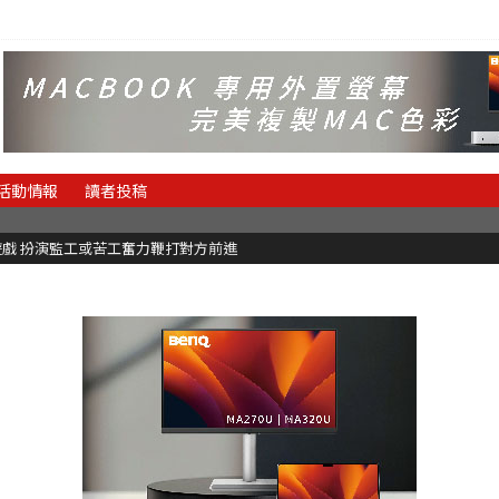
活動情報
讀者投稿
理遊戲 扮演監工或苦工奮力鞭打對方前進