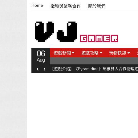
Home
徵稿與業務合作
關於我們
06
遊戲新聞
遊戲攻略
玩物快訊
Aug
‹
›
【遊戲介紹】《Pyramidion》硬核雙人合作物