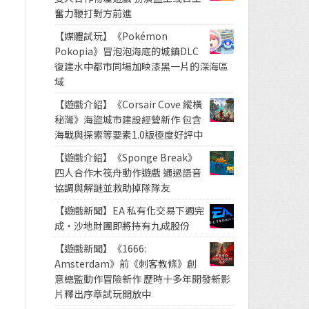
奮力鞭打對方前進
【媒體試玩】《Pokémon
Pokopia》冒泡泡海底的城鎮DLC
復建水中都市同場加映漆黑一片的深海區
域
【遊戲介紹】《Corsair Cove 縱橫
秘灣》海盜城市建設經營新作 包含
海戰與探索等要素1.0版極度好評中
【遊戲介紹】《Sponge Break》
四人合作木筏舟動作遊戲 通過語音
協調與解謎並救助掉隊隊友
【遊戲新聞】EA 私有化交易下週完
成・沙地財團即將持有九成股份
【遊戲新聞】《1666:
Amsterdam》前《刺客教條》創
意總監動作冒險新作 歷時十多年開發新影
片釋出序章試玩開放中