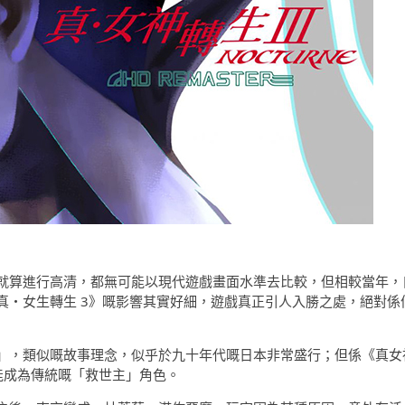
面就算進行高清，都無可能以現代遊戲畫面水準去比較，但相較當年，
真・女生轉生 3》嘅影響其實好細，遊戲真正引人入勝之處，絕對係
」，類似嘅故事理念，似乎於九十年代嘅日本非常盛行；但係《真女
能成為傳統嘅「救世主」角色。