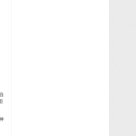
自
佢
神