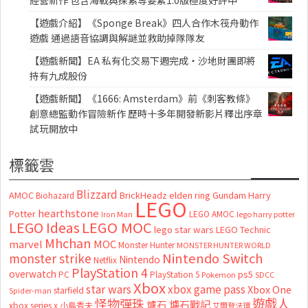
【遊戲介紹】《Sponge Break》四人合作木筏舟動作
遊戲 通過語音協調與解謎並救助掉隊隊友
【遊戲新聞】EA 私有化交易下週完成・沙地財團即將
持有九成股份
【遊戲新聞】《1666: Amsterdam》前《刺客教條》
創意總監動作冒險新作 歷時十多年開發新影片釋出序章
試玩開放中
標籤雲
Blizzard
AMOC
BrickHeadz
elden ring
Gundam
Harry
Biohazard
LEGO
hearthstone
Potter
LEGO AMOC
lego harry potter
Iron Man
LEGO MOC
LEGO Ideas
lego star wars
LEGO Technic
Mhchan
marvel
MOC
Monster Hunter
MONSTER HUNTER WORLD
Nintendo Switch
monster strike
Nintendo
Netflix
PlayStation 4
overwatch
ps5
PC
PlayStation 5
Pokemon
SDCC
Xbox
star wars
xbox game pass
Xbox One
starfield
Spider-man
怪物彈珠
遊戲人
爐石
爐石戰記
xbox series x
小島秀夫
艾爾登法環