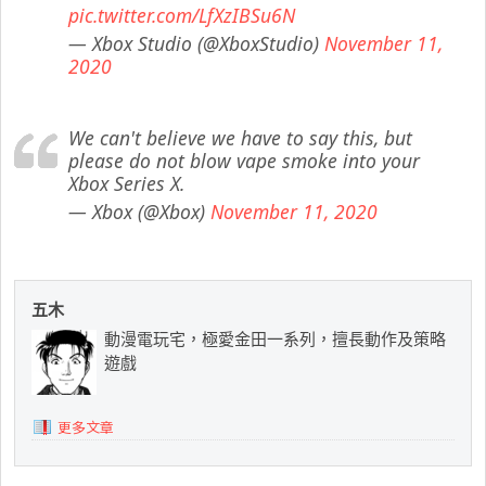
pic.twitter.com/LfXzIBSu6N
— Xbox Studio (@XboxStudio)
November 11,
2020
We can't believe we have to say this, but
please do not blow vape smoke into your
Xbox Series X.
— Xbox (@Xbox)
November 11, 2020
五木
動漫電玩宅，極愛金田一系列，擅長動作及策略
遊戲
更多文章