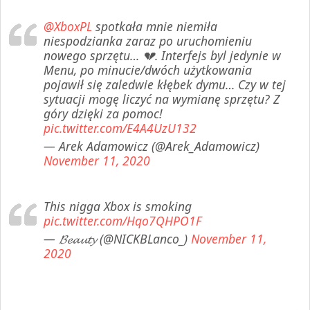
@XboxPL
spotkała mnie niemiła
niespodzianka zaraz po uruchomieniu
nowego sprzętu… 💔. Interfejs byl jedynie w
Menu, po minucie/dwóch użytkowania
pojawił się zaledwie kłębek dymu… Czy w tej
sytuacji mogę liczyć na wymianę sprzętu? Z
góry dzięki za pomoc!
pic.twitter.com/E4A4UzU132
— Arek Adamowicz (@Arek_Adamowicz)
November 11, 2020
This nigga Xbox is smoking
pic.twitter.com/Hqo7QHPO1F
— 𝓑𝓮𝓪𝓾𝓽𝔂 (@NICKBLanco_)
November 11,
2020