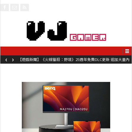
‹
›
【遊戲新聞】《火線獵殺：野境》25週年免費DLC更新 追加大量內
容同時系舊作限時超平價折扣