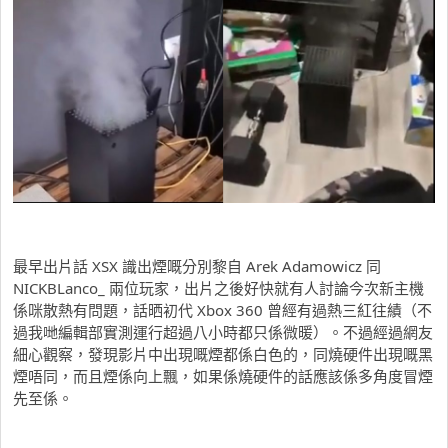
最早出片話 XSX 識出煙嘅分別黎自 Arek Adamowicz 同
NICKBLanco_ 兩位玩家，出片之後好快就有人討論今次新主機
係咪散熱有問題，話晒初代 Xbox 360 曾經有過熱三紅往績（不
過我哋編輯部實測運行超過八小時都只係微暖）。不過經過網友
細心觀察，發現影片中出現嘅煙都係白色的，同燒硬件出現嘅黑
煙唔同，而且煙係向上飄，如果係燒硬件的話應該係多角度冒煙
先至係。