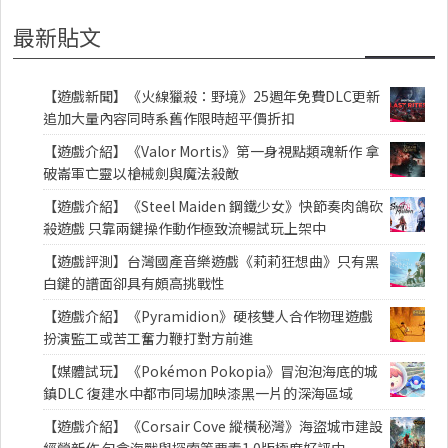
最新貼文
【遊戲新聞】《火線獵殺：野境》25週年免費DLC更新
追加大量內容同時系舊作限時超平價折扣
【遊戲介紹】《Valor Mortis》第一身視點類魂新作 拿
破崙軍亡靈以槍械劍與魔法殺敵
【遊戲介紹】《Steel Maiden 鋼鐵少女》快節奏肉鴿砍
殺遊戲 只靠兩鍵操作動作極致流暢試玩上架中
【遊戲評測】台灣國產音樂遊戲《莉莉狂想曲》只有黑
白鍵的譜面卻具有頗高挑戰性
【遊戲介紹】《Pyramidion》硬核雙人合作物理遊戲
扮演監工或苦工奮力鞭打對方前進
【媒體試玩】《Pokémon Pokopia》冒泡泡海底的城
鎮DLC 復建水中都市同場加映漆黑一片的深海區域
【遊戲介紹】《Corsair Cove 縱橫秘灣》海盜城市建設
經營新作 包含海戰與探索等要素1.0版極度好評中