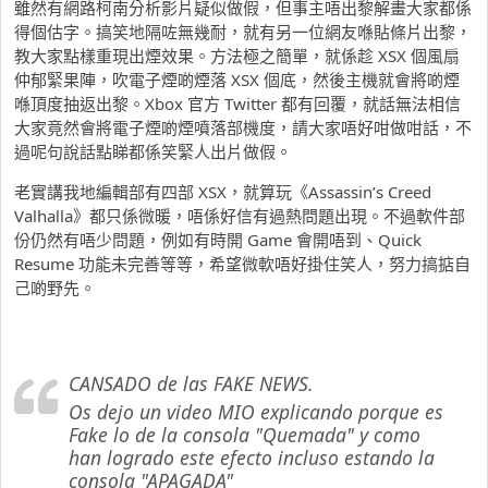
雖然有網路柯南分析影片疑似做假，但事主唔出黎解畫大家都係
得個估字。搞笑地隔咗無幾耐，就有另一位網友喺貼條片出黎，
教大家點樣重現出煙效果。方法極之簡單，就係趁 XSX 個風扇
仲郁緊果陣，吹電子煙啲煙落 XSX 個底，然後主機就會將啲煙
喺頂度抽返出黎。Xbox 官方 Twitter 都有回覆，就話無法相信
大家竟然會將電子煙啲煙噴落部機度，請大家唔好咁做咁話，不
過呢句說話點睇都係笑緊人出片做假。
老實講我地編輯部有四部 XSX，就算玩《Assassin’s Creed
Valhalla》都只係微暖，唔係好信有過熱問題出現。不過軟件部
份仍然有唔少問題，例如有時開 Game 會開唔到、Quick
Resume 功能未完善等等，希望微軟唔好掛住笑人，努力搞掂自
己啲野先。
CANSADO de las FAKE NEWS.
Os dejo un video MIO explicando porque es
Fake lo de la consola "Quemada" y como
han logrado este efecto incluso estando la
consola "APAGADA"