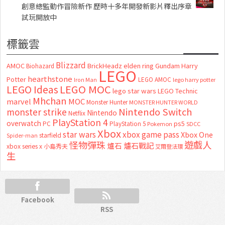
創意總監動作冒險新作 歷時十多年開發新影片釋出序章
試玩開放中
標籤雲
Blizzard
AMOC
BrickHeadz
elden ring
Gundam
Harry
Biohazard
LEGO
hearthstone
Potter
LEGO AMOC
lego harry potter
Iron Man
LEGO MOC
LEGO Ideas
lego star wars
LEGO Technic
Mhchan
marvel
MOC
Monster Hunter
MONSTER HUNTER WORLD
Nintendo Switch
monster strike
Nintendo
Netflix
PlayStation 4
overwatch
ps5
PC
PlayStation 5
Pokemon
SDCC
Xbox
star wars
xbox game pass
Xbox One
starfield
Spider-man
怪物彈珠
遊戲人
爐石
爐石戰記
xbox series x
小島秀夫
艾爾登法環
生
Facebook
RSS