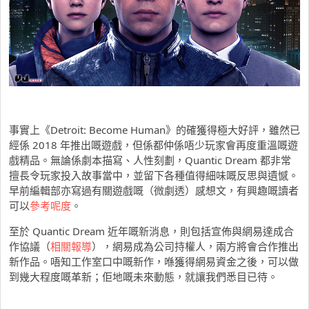
事實上《Detroit: Become Human》的確獲得極大好評，雖然已
經係 2018 年推出嘅遊戲，但係都仲係唔少玩家會再度重溫嘅遊
戲精品。無論係劇本描寫、人性刻劃，Quantic Dream 都非常
擅長令玩家投入故事當中，並留下各種值得細味嘅反思與遺憾。
早前編輯部亦寫過有關遊戲嘅（微劇透）感想文，有興趣嘅讀者
可以
參考呢度
。
至於 Quantic Dream 近年嘅新消息，則包括宣佈與網易達成合
作協議（
相關報導
），網易成為公司持權人，兩方將會合作推出
新作品。唔知工作室口中嘅新作，喺獲得網易資金之後，可以做
到幾大程度嘅革新；佢地嘅未來動態，就讓我們悉目已待。