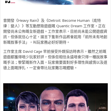
曾開發《Heavy Rain》及《Detroit: Become Human（底特
律：變人）》等互動歷險遊戲嘅 Quantic Dream 工作室，正在
開發尚未公佈嘅全新遊戲。工作室表示，目前尚未能公開遊戲資
訊，但係就信心十足，揚言下隻新作品將會起用「前所未有地創
新嘅叙事手法」，叫玩家務必好好期待。
工作室主席 David Cage 早前接受外媒採訪時表示，雖然之前嘅
遊戲都獲得唔少玩家好評，但係佢相信永遠唔會只得一種說故事
嘅手法；黎緊嘅新作入面，玩家需要面對好多理性與感情以及道
德上面嘅掙扎，一定會帶比玩家難忘嘅體驗。