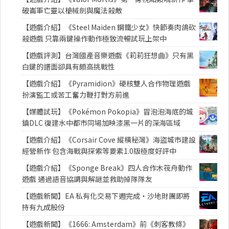
破崙軍亡靈以槍械劍與魔法殺敵
【遊戲介紹】《Steel Maiden 鋼鐵少女》快節奏肉鴿砍
殺遊戲 只靠兩鍵操作動作極致流暢試玩上架中
【遊戲評測】台灣國產音樂遊戲《莉莉狂想曲》只有黑
白鍵的譜面卻具有頗高挑戰性
【遊戲介紹】《Pyramidion》硬核雙人合作物理遊戲
扮演監工或苦工奮力鞭打對方前進
【媒體試玩】《Pokémon Pokopia》冒泡泡海底的城
鎮DLC 復建水中都市同場加映漆黑一片的深海區域
【遊戲介紹】《Corsair Cove 縱橫秘灣》海盜城市建設
經營新作 包含海戰與探索等要素1.0版極度好評中
【遊戲介紹】《Sponge Break》四人合作木筏舟動作
遊戲 通過語音協調與解謎並救助掉隊隊友
【遊戲新聞】EA 私有化交易下週完成・沙地財團即將
持有九成股份
【遊戲新聞】《1666: Amsterdam》前《刺客教條》