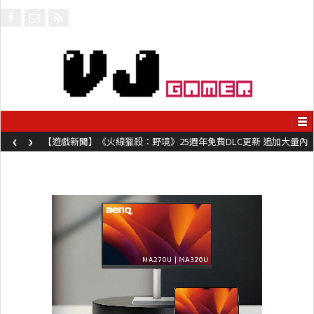
‹
›
【遊戲新聞】《火線獵殺：野境》25週年免費DLC更新 追加大量內
容同時系舊作限時超平價折扣