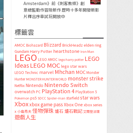
Amsterdam》前《刺客教條》創
意總監動作冒險新作 歷時十多年開發新影
片釋出序章試玩開放中
標籤雲
Blizzard
AMOC
BrickHeadz
elden ring
Biohazard
hearthstone
Gundam
Harry Potter
Iron Man
LEGO
LEGO
LEGO AMOC
lego harry potter
LEGO MOC
Ideas
lego star wars
Mhchan
marvel
MOC
LEGO Technic
Monster
monster strike
Hunter
MONSTER HUNTER WORLD
Nintendo Switch
Nintendo
Netflix
PlayStation 4
overwatch
PC
PlayStation 5
star wars
ps5
starfield
Pokemon
SDCC
Spider-man
Xbox
xbox game pass
Xbox One
xbox series
怪物彈珠
爐石
爐石戰記
x
小島秀夫
艾爾登法環
遊戲人生