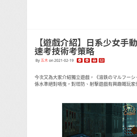
【遊戲介紹】日系少女手動
速考技術考策略
By
五木
on 2021-02-19
今次又為大家介紹獨立遊戲，《溶鉄のマルフーシャ》
係水準絕對唔曳，對塔防、射擊遊戲有興趣嘅玩家