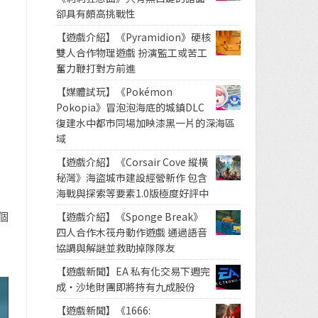
卻具有頗高挑戰性
【遊戲介紹】《Pyramidion》硬核
雙人合作物理遊戲 扮演監工或苦工
奮力鞭打對方前進
【媒體試玩】《Pokémon
Pokopia》冒泡泡海底的城鎮DLC
復建水中都市同場加映漆黑一片的深海區
域
【遊戲介紹】《Corsair Cove 縱橫
秘灣》海盜城市建設經營新作 包含
海戰與探索等要素1.0版極度好評中
個
【遊戲介紹】《Sponge Break》
四人合作木筏舟動作遊戲 通過語音
協調與解謎並救助掉隊隊友
【遊戲新聞】EA 私有化交易下週完
成・沙地財團即將持有九成股份
【遊戲新聞】《1666: