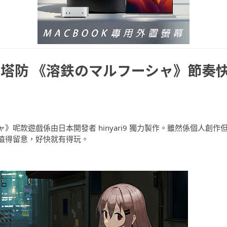
塔防 《溶鉄のマルフーシャ》節奏
呢款遊戲係由日本開發者 hinyari9 獨力製作。雖然係個人創作
值得留意，好快就有得玩。