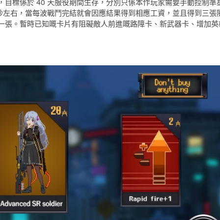
目標係於 40 天服役期間生存，分別只係本作玩家需要手動控制準
 秒左右，當每波戰鬥完結就會因應結果得到相應工資，並且得到三張
一張。暫時已知嘅卡片有阻礙敵人前進嘅路障卡、新武器卡、增加英