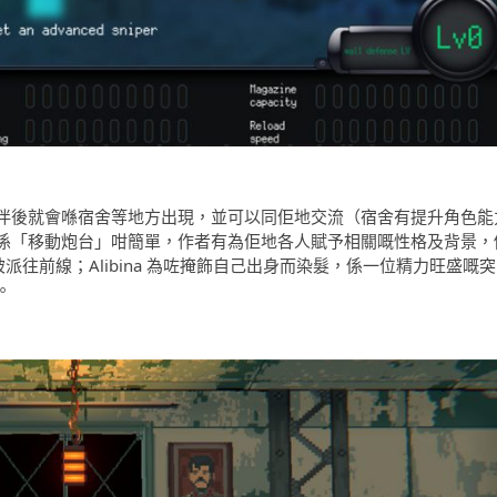
伴後就會喺宿舍等地方出現，並可以同佢地交流（宿舍有提升角色能
係「移動炮台」咁簡單，作者有為佢地各人賦予相關嘅性格及背景，
而被派往前線；Alibina 為咗掩飾自己出身而染髮，係一位精力旺盛嘅突
。