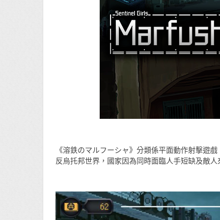
《溶鉄のマルフーシャ》分類係平面動作射擊遊戲
反烏托邦世界，國家因為同時面臨人手短缺及敵人