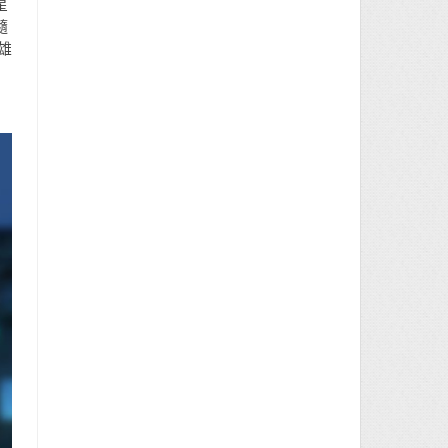
星
隨
雄