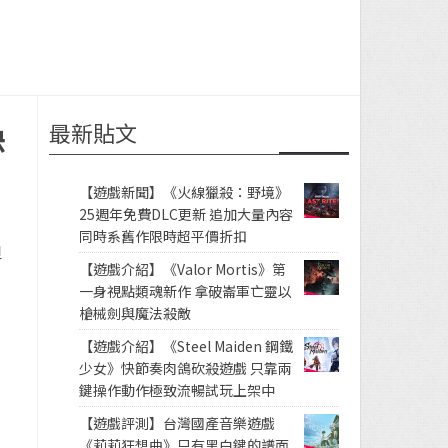
最新貼文
快
【遊戲新聞】《火線獵殺：野境》
25週年免費DLC更新 追加大量內容
同時系舊作限時超平價折扣
但
【遊戲介紹】《Valor Mortis》第
一身視點類魂新作 拿破崙軍亡靈以
槍械劍與魔法殺敵
【遊戲介紹】《Steel Maiden 鋼鐵
少女》快節奏肉鴿砍殺遊戲 只靠兩
鍵操作動作極致流暢試玩上架中
【遊戲評測】台灣國產音樂遊戲
《莉莉狂想曲》只有黑白鍵的譜面