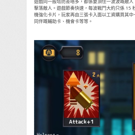
遊戲同一般塔防差唔多，都係要頂住一波波嘅敵人，
擊落敵人。遊戲節奏快速，每波戰鬥大約只係 15
機強化卡片，玩家再由三張卡入面以工資購買其中
同伴嘅輔助卡、機會卡等等。