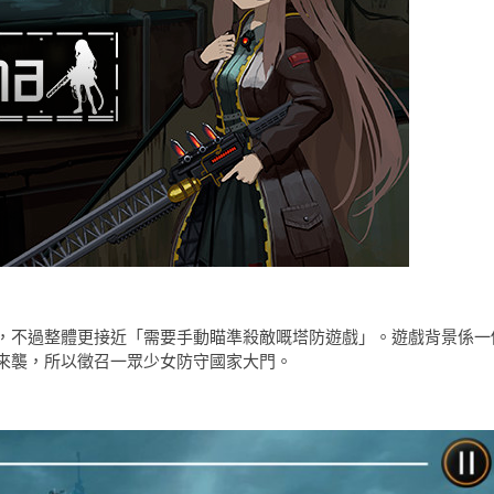
，不過整體更接近「需要手動瞄準殺敵嘅塔防遊戲」。遊戲背景係一
來襲，所以徵召一眾少女防守國家大門。