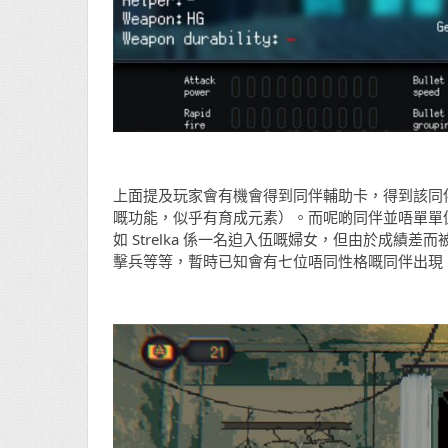
上面提及玩家會有機會得到同伴輔助卡，得到該同
嘅功能，似乎有育成元素）。而呢啲同伴並唔單單
如 Strelka 係一名迫入伍嘅婦女，但由於成績差
擊兵等等，暫時已知會有七位唔同性格嘅同伴出現