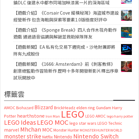
鎮DLC 復建水中都市同場加映漆黑一片的深海區域
【遊戲介紹】《Corsair Cove 縱橫秘灣》海盜城市建設
經營新作 包含海戰與探索等要素1.0版極度好評中
【遊戲介紹】《Sponge Break》四人合作木筏舟動作
遊戲 通過語音協調與解謎並救助掉隊隊友
【遊戲新聞】EA 私有化交易下週完成・沙地財團即將
持有九成股份
【遊戲新聞】《1666: Amsterdam》前《刺客教條》
創意總監動作冒險新作 歷時十多年開發新影片釋出序章
試玩開放中
標籤雲
Blizzard
AMOC
BrickHeadz
elden ring
Gundam
Harry
Biohazard
LEGO
hearthstone
Potter
LEGO AMOC
lego harry potter
Iron Man
LEGO MOC
LEGO Ideas
lego star wars
LEGO Technic
Mhchan
marvel
MOC
Monster Hunter
MONSTER HUNTER WORLD
Nintendo Switch
monster strike
Nintendo
Netflix