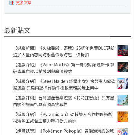
更多文章
最新貼文
【遊戲新聞】《火線獵殺：野境》25週年免費DLC更新
追加大量內容同時系舊作限時超平價折扣
【遊戲介紹】《Valor Mortis》第一身視點類魂新作 拿
破崙軍亡靈以槍械劍與魔法殺敵
【遊戲介紹】《Steel Maiden 鋼鐵少女》快節奏肉鴿砍
殺遊戲 只靠兩鍵操作動作極致流暢試玩上架中
【遊戲評測】台灣國產音樂遊戲《莉莉狂想曲》只有黑
白鍵的譜面卻具有頗高挑戰性
【遊戲介紹】《Pyramidion》硬核雙人合作物理遊戲
扮演監工或苦工奮力鞭打對方前進
【媒體試玩】《Pokémon Pokopia》冒泡泡海底的城