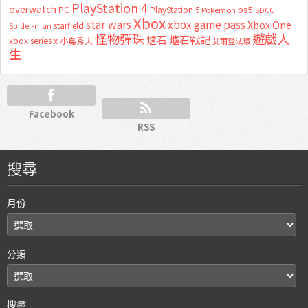
PlayStation 4
overwatch
ps5
PC
PlayStation 5
Pokemon
SDCC
Xbox
star wars
xbox game pass
Xbox One
starfield
Spider-man
怪物彈珠
遊戲人
爐石
爐石戰記
xbox series x
小島秀夫
艾爾登法環
生
Facebook
RSS
搜尋
月份
分類
搜尋