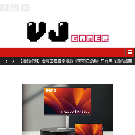
‹
›
【遊戲評測】台灣國產音樂遊戲《莉莉狂想曲》只有黑白鍵的譜面
卻具有頗高挑戰性