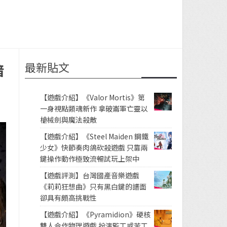
最新貼文
暗
【遊戲介紹】《Valor Mortis》第
一身視點類魂新作 拿破崙軍亡靈以
槍械劍與魔法殺敵
【遊戲介紹】《Steel Maiden 鋼鐵
少女》快節奏肉鴿砍殺遊戲 只靠兩
鍵操作動作極致流暢試玩上架中
【遊戲評測】台灣國產音樂遊戲
《莉莉狂想曲》只有黑白鍵的譜面
卻具有頗高挑戰性
【遊戲介紹】《Pyramidion》硬核
雙人合作物理遊戲 扮演監工或苦工