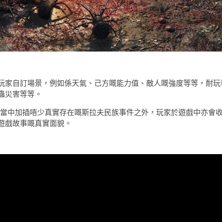
玩家自訂場景，例如係天氣、己方嘅能力值、敵人嘅強度等等，耐玩
蟲災害等等。
戲當中加插唔少真實存在嘅斯拉夫民族事件之外，玩家於遊戲中亦會
遊戲故事嘅真實面貌。