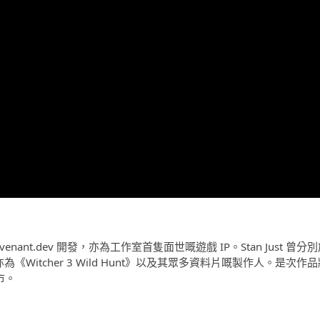
venant.dev 開發，亦為工作室首隻面世嘅遊戲 IP。Stan Just 曾分
任職多年，亦為《Witcher 3 Wild Hunt》以及其眾多資料片嘅製作人。是次作
市。