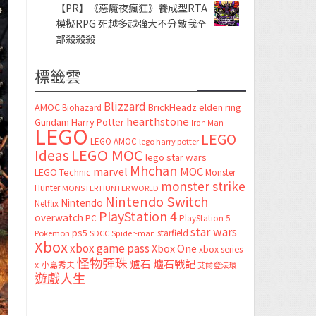
【PR】《惡魔夜瘋狂》養成型RTA
模擬RPG 死越多越強大不分敵我全
部殺殺殺
標籤雲
Blizzard
AMOC
BrickHeadz
elden ring
Biohazard
hearthstone
Gundam
Harry Potter
Iron Man
LEGO
LEGO
LEGO AMOC
lego harry potter
LEGO MOC
Ideas
lego star wars
Mhchan
marvel
MOC
LEGO Technic
Monster
monster strike
Hunter
MONSTER HUNTER WORLD
Nintendo Switch
Nintendo
Netflix
PlayStation 4
overwatch
PC
PlayStation 5
star wars
ps5
starfield
Pokemon
SDCC
Spider-man
Xbox
xbox game pass
Xbox One
xbox series
怪物彈珠
爐石
爐石戰記
x
小島秀夫
艾爾登法環
遊戲人生