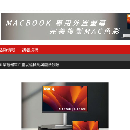
活動情報
讀者投稿
魂新作 拿破崙軍亡靈以槍械劍與魔法殺敵