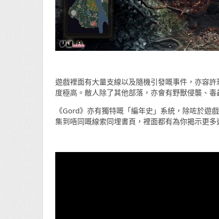
遊戲裡面有大量支線以及隨機引發嘅事件，亦容許
度極高。敵人除了其他部落，亦會有野獸侵襲、毒
《Gord》亦有獨特嘅「編年史」系統，除咗於遊
集到唔同嘅線索同埋書頁，裡面都有為你揭示更多