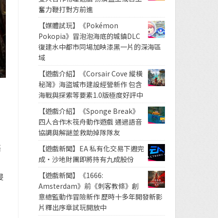
奮力鞭打對方前進
【媒體試玩】《Pokémon
Pokopia》冒泡泡海底的城鎮DLC
復建水中都市同場加映漆黑一片的深海區
域
【遊戲介紹】《Corsair Cove 縱橫
秘灣》海盜城市建設經營新作 包含
海戰與探索等要素1.0版極度好評中
【遊戲介紹】《Sponge Break》
四人合作木筏舟動作遊戲 通過語音
協調與解謎並救助掉隊隊友
唔
【遊戲新聞】EA 私有化交易下週完
成・沙地財團即將持有九成股份
【遊戲新聞】《1666:
侵
Amsterdam》前《刺客教條》創
意總監動作冒險新作 歷時十多年開發新影
片釋出序章試玩開放中