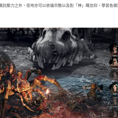
嘅抗壓力之外，佢地亦可以依循宗教以及對「神」嘅信仰，學習各類