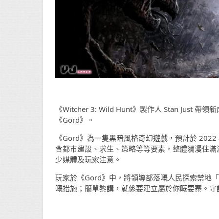
《Witcher 3: Wild Hunt》製作人 Stan 
《Gord》。
《Gord》為一隻黑暗風格奇幻遊戲，預計於 2022
含都市建設、求生、策略等等要素，整體瀰漫住滿滿《W
少媒體及玩家注意。
玩家於《Gord》中，將領導部落嘅人民探索禁地
嘅措施；簡單黎講，就係要建立屬於你嘅要寨。守