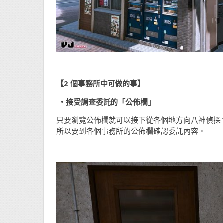
【2
個事務所中可做的事】
・接受調
查
委託的「公佈欄」
只要瀏覽公佈欄就可以接下從各個地方向八神偵探
所以要到各個事務所的公佈欄確認委託內容。