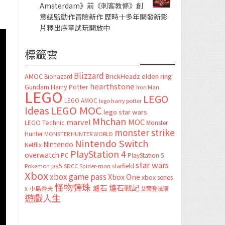
Amsterdam》前《刺客教條》創
意總監動作冒險新作 歷時十多年開發新影
片釋出序章試玩開放中
標籤雲
Blizzard
AMOC
BrickHeadz
elden ring
Biohazard
hearthstone
Gundam
Harry Potter
Iron Man
LEGO
LEGO
LEGO AMOC
lego harry potter
LEGO MOC
Ideas
lego star wars
Mhchan
marvel
MOC
LEGO Technic
Monster
monster strike
Hunter
MONSTER HUNTER WORLD
Nintendo Switch
Nintendo
Netflix
PlayStation 4
overwatch
PC
PlayStation 5
star wars
ps5
starfield
Pokemon
SDCC
Spider-man
Xbox
xbox game pass
Xbox One
xbox series
怪物彈珠
爐石
爐石戰記
x
小島秀夫
艾爾登法環
遊戲人生