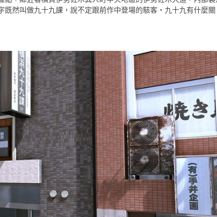
字既然叫做九十九課，說不定跟前作中登場的駭客・九十九有什麼關