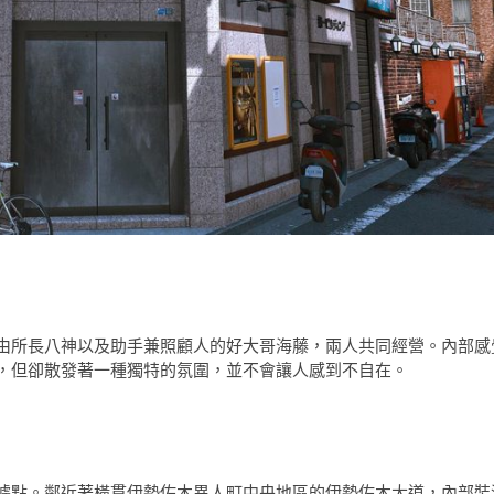
由所長八神以及助手兼照顧人的好大哥海藤，兩人共同經營。內部感
，但卻散發著一種獨特的氛圍，並不會讓人感到不自在。
據點。鄰近著橫貫伊勢佐木異人町中央地區的伊勢佐木大道，內部裝