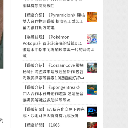
卻具有頗高挑戰性
【遊戲介紹】《Pyramidion》硬核
雙人合作物理遊戲 扮演監工或苦工
奮力鞭打對方前進
【媒體試玩】《Pokémon
Pokopia》冒泡泡海底的城鎮DLC
復建水中都市同場加映漆黑一片的深海區
域
【遊戲介紹】《Corsair Cove 縱橫
秘灣》海盜城市建設經營新作 包含
海戰與探索等要素1.0版極度好評中
【遊戲介紹】《Sponge Break》
四人合作木筏舟動作遊戲 通過語音
協調與解謎並救助掉隊隊友
【遊戲新聞】EA 私有化交易下週完
用
成・沙地財團即將持有九成股份
的
【遊戲新聞】《1666: