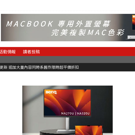
活動情報
讀者投稿
C更新 追加大量內容同時系舊作限時超平價折扣