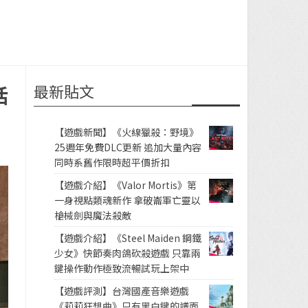
最新貼文
活
【遊戲新聞】《火線獵殺：野境》
25週年免費DLC更新 追加大量內容
同時系舊作限時超平價折扣
【遊戲介紹】《Valor Mortis》第
一身視點類魂新作 拿破崙軍亡靈以
槍械劍與魔法殺敵
【遊戲介紹】《Steel Maiden 鋼鐵
少女》快節奏肉鴿砍殺遊戲 只靠兩
鍵操作動作極致流暢試玩上架中
【遊戲評測】台灣國產音樂遊戲
《莉莉狂想曲》只有黑白鍵的譜面