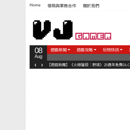
Home
徵稿與業務合作
關於我們
08
遊戲新聞
遊戲攻略
玩物快訊
Aug
‹
›
【遊戲新聞】《火線獵殺：野境》25週年免費DL