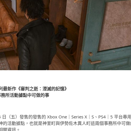
列最新作《審判之逝：湮滅的記憶》
事務所活動據點中可做的事
日（五）發售的發售的 Xbox One｜Series X｜S、PS4｜5 平台專
神的活動據點，也就是神室町與伊勢佐木異人町這兩個事務所中可做
相關資訊。