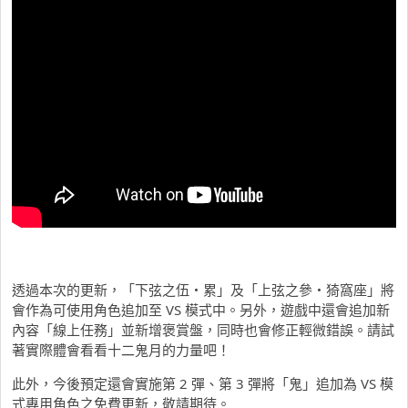
透過本次的更新，「下弦之伍・累」及「上弦之參・猗窩座」將
會作為可使用角色追加至 VS 模式中。另外，遊戲中還會追加新
內容「線上任務」並新增褒賞盤，同時也會修正輕微錯誤。請試
著實際體會看看十二鬼月的力量吧！
此外，今後預定還會實施第 2 彈、第 3 彈將「鬼」追加為 VS 模
式專用角色之免費更新，敬請期待。