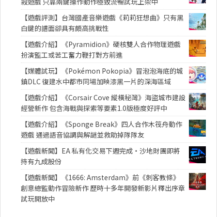
殺遊戲 只靠兩鍵操作動作極致流暢試玩上架中
【遊戲評測】台灣國產音樂遊戲《莉莉狂想曲》只有黑
白鍵的譜面卻具有頗高挑戰性
【遊戲介紹】《Pyramidion》硬核雙人合作物理遊戲
扮演監工或苦工奮力鞭打對方前進
【媒體試玩】《Pokémon Pokopia》冒泡泡海底的城
鎮DLC 復建水中都市同場加映漆黑一片的深海區域
【遊戲介紹】《Corsair Cove 縱橫秘灣》海盜城市建設
經營新作 包含海戰與探索等要素1.0版極度好評中
【遊戲介紹】《Sponge Break》四人合作木筏舟動作
遊戲 通過語音協調與解謎並救助掉隊隊友
【遊戲新聞】EA 私有化交易下週完成・沙地財團即將
持有九成股份
【遊戲新聞】《1666: Amsterdam》前《刺客教條》
創意總監動作冒險新作 歷時十多年開發新影片釋出序章
試玩開放中