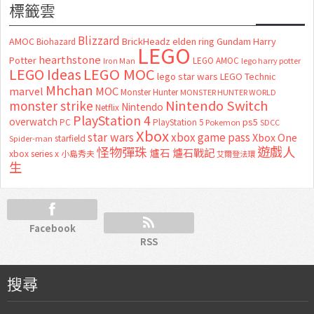
標籤雲
Blizzard
AMOC
BrickHeadz
elden ring
Gundam
Harry
Biohazard
LEGO
hearthstone
Potter
LEGO AMOC
lego harry potter
Iron Man
LEGO MOC
LEGO Ideas
lego star wars
LEGO Technic
Mhchan
marvel
MOC
Monster Hunter
MONSTER HUNTER WORLD
Nintendo Switch
monster strike
Nintendo
Netflix
PlayStation 4
overwatch
ps5
PC
PlayStation 5
Pokemon
SDCC
Xbox
star wars
xbox game pass
Xbox One
starfield
Spider-man
怪物彈珠
遊戲人
爐石
爐石戰記
xbox series x
小島秀夫
艾爾登法環
生
Facebook
RSS
搜尋