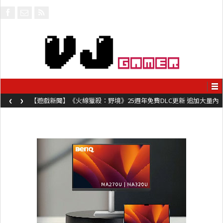
‹
›
【遊戲新聞】《火線獵殺：野境》25週年免費DLC更新 追加大量內
容同時系舊作限時超平價折扣