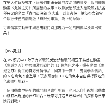
在單人遊玩模式中，玩家們能跟著竈門炭治郎的腳步，親自體驗
動畫《鬼滅之刃》所描繪的故事。收錄炭治郎進入鬼殺隊對抗各
種惡鬼的動畫「竈門炭治郎 立志篇」到與炎柱．煉獄杏壽郎會
合執行任務的劇場版「無限列車篇」為止的章節。
可盡情享受動畫中與惡鬼戰鬥時那魄力十足的圖像以及演出效
果！
【
VS
模式】
在 VS 模式中，除了有以竈門炭治郎和竈門禰豆子為首在動畫
《鬼滅之刃》中展開激烈戰鬥的 12 位角色之外，還有動畫《鬼
滅之刃》衍生的官方外傳作品「國高中一貫！！鬼滅學園物語」
的 6 名角色也會登場，玩家可從這 18 名角色中自由選擇兩名角
色來進行對戰。
可使用動畫中搭配的戰鬥組合進行對戰，也可以自行配對出動畫
中沒有出現過的夢幻組合。玩家可打造自己理想中的搭檔隊伍來
進行對戰。