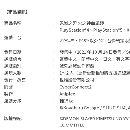
【商品資訊】
商品名稱
:
鬼滅之刃 火之神血風譚
PlayStation®4、PlayStation®5、
遊戲平台
:
※PS4™・PS5™以外的平台僅預定
發售日期
:
發售中（2021 年 10 月 14 日發售／St
遊戲語言
:
繁體中文・簡體中文・日文・英文字
遊戲類別
:
滅鬼對戰動作遊戲
遊玩人數
:
1～2 人（更新更新檔後將支援連線
發行・銷售
:
世雅股份有限公司
開發
CyberConnect2
製作
Aniplex
遊戲分級
:
輔15級
©Koyoharu Gotoge / SHUEISHA, An
版權標記
:
©DEMON SLAYER KIMETSU NO YAI
COMMITTEE