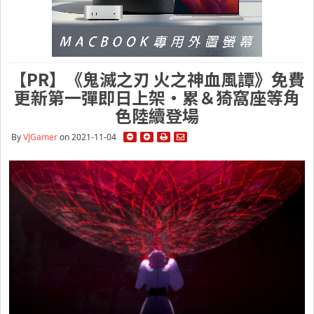
【PR】《鬼滅之刃 火之神血風譚》免費
更新第一彈即日上架・累＆猗窩座等角
色陸續登場
By
VJGamer
on 2021-11-04