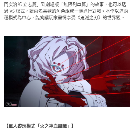
門炭治郎 立志篇」到劇場版「無限列車篇」的故事，也可以透
過 VS 模式，讓兩名喜歡的角色組成一隊進行對戰。本作以這兩
種模式為中心，能夠讓玩家盡情享受《鬼滅之刃》的世界觀。
【單人遊玩模式「火之神血風譚」】